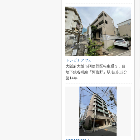
トレビナアヤカ
大阪府大阪市阿倍野区松虫通３丁目
地下鉄谷町線「阿倍野」駅 徒歩12分
築14年