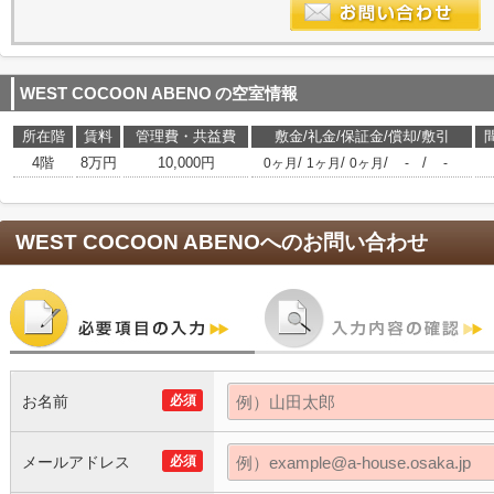
WEST COCOON ABENO
の空室情報
所在階
賃料
管理費・共益費
敷金/礼金/保証金/償却/敷引
4階
8万円
10,000円
/
/
/
/
0ヶ月
1ヶ月
0ヶ月
-
-
WEST COCOON ABENO
へのお問い合わせ
お名前
必須
メールアドレス
必須