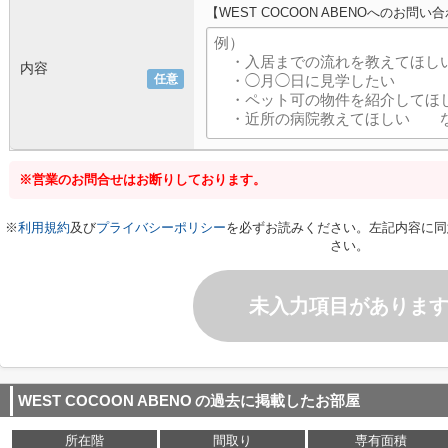
【WEST COCOON ABENOへのお問い
内容
任意
※営業のお問合せはお断りしております。
※
利用規約
及び
プライバシーポリシー
を必ずお読みください。左記内容に同
さい。
未入力項目がありま
WEST COCOON ABENO
の過去に掲載したお部屋
所在階
間取り
専有面積