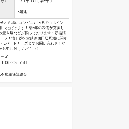
年数）
2021年 1月 ( 築5年 )
5階建
2分と近場にコンビニがあるのもポイン
用いただけます！築5年の設備が充実し
み置き場などが揃っております！新着情
ならコチラ！地下鉄御堂筋線西田辺周辺に関す
G・Lパートナーズまでお問い合わせくだ
な点をお申し付けください！
ナーズ
EL:06-6625-7511
人不動産保証協会