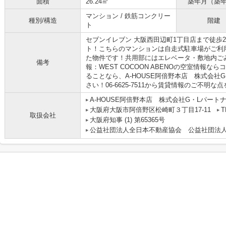
面積
26.24㎡
築年月（築
マンション / 鉄筋コンクリー
種別/構造
階建
ト
セブンイレブン 大阪西田辺町1丁目店まで徒歩
ト！こちらのマンションは自走式駐車場がご利
た物件です！共用部にはエレベータ・敷地内ご
備考
報：WEST COCOON ABENOの空室情報
ることなら、A-HOUSE阿倍野本店 株式会社
さい！06-6625-7511から賃貸情報のご不明
A-HOUSE阿倍野本店 株式会社G・Lパート
大阪府大阪市阿倍野区松崎町３丁目17-11
T
取扱会社
大阪府知事 (1) 第65365号
公益社団法人全日本不動産協会 公益社団法