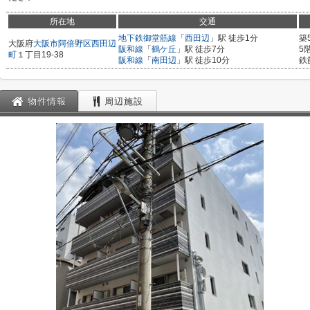
所在地
交通
地下鉄御堂筋線
「
西田辺
」駅 徒歩1分
築
大阪府
大阪市阿倍野区
西田辺
阪和線
「
鶴ケ丘
」駅 徒歩7分
5
町
１丁目19-38
阪和線
「
南田辺
」駅 徒歩10分
鉄
物件情報
周辺施設