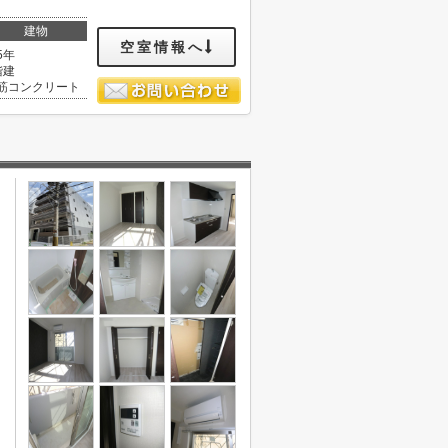
建物
空室情報へ
5年
階建
筋コンクリート