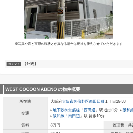
※写真や図と実際の現状とが異なる場合は現状を優先させていただきます
【外観】
コメント
WEST COCOON ABENO
の物件概要
所在地
大阪府
大阪市阿倍野区
西田辺町
１丁目19-38
地下鉄御堂筋線
「
西田辺
」駅 徒歩1分
阪和
交通
阪和線
「
南田辺
」駅 徒歩10分
賃料
8万円
管理費・共