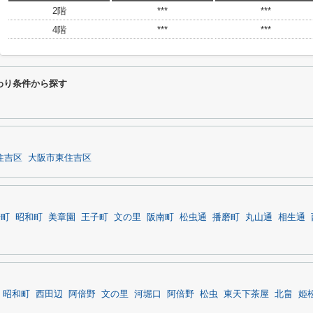
2階
***
***
4階
***
***
だわり条件から探す
住吉区
大阪市東住吉区
崎町
昭和町
美章園
王子町
文の里
阪南町
松虫通
播磨町
丸山通
相生通
昭和町
西田辺
阿倍野
文の里
河堀口
阿倍野
松虫
東天下茶屋
北畠
姫