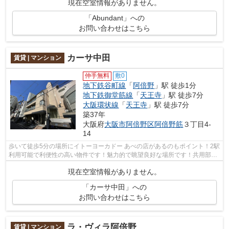
現在空室情報がありません。
「Abundant」への
お問い合わせはこちら
カーサ中田
賃貸 | マンション
仲手無料
敷0
地下鉄谷町線
「
阿倍野
」駅 徒歩1分
地下鉄御堂筋線
「
天王寺
」駅 徒歩7分
大阪環状線
「
天王寺
」駅 徒歩7分
築37年
大阪府
大阪市阿倍野区
阿倍野筋
３丁目4-
14
歩いて徒歩5分の場所にイトーヨーカドー あべの店があるのもポイント！2駅
利用可能で利便性の高い物件です！魅力的で眺望良好な場所です！共用部に
はエレベータ・敷地内ごみ置き場など...
現在空室情報がありません。
「カーサ中田」への
お問い合わせはこちら
ラ・ヴィラ阿倍野
賃貸 | マンション