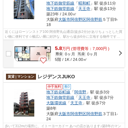
地下鉄御堂筋線
「
昭和町
」駅 徒歩11分
地下鉄御堂筋線
「
天王寺
」駅 徒歩13分
築23年 / 24.00㎡
大阪府
大阪市阿倍野区
阿倍野筋
５丁目9-
18
近くにはローソンストア100 阿倍野丸山通店(徒歩2分)がありちょっとした買
い物に便利です☆幅広い層に好評な、駅から徒歩6分に立地する物件です☆
通風システムが整った、住環境の良い安...
5.8
万
円
(管理費等：7,000円 )
0ヶ月
0ヶ月
敷金
礼金
5階 / 1K / 24.00㎡
レジデンスJUKO
賃貸 | マンション
仲手無料
敷0
地下鉄谷町線
「
阿倍野
」駅 徒歩3分
地下鉄御堂筋線
「
天王寺
」駅 徒歩7分
大阪環状線
「
天王寺
」駅 徒歩7分
築8年
大阪府
大阪市阿倍野区
阿倍野筋
３丁目1-
24
歩いて312mの場所に、イトーヨーカドー あべの店があります♪築8年のマン