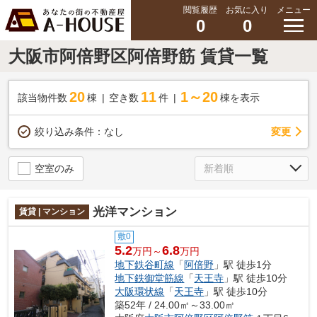
閲覧履歴
お気に入り
メニュー
0
0
大阪市阿倍野区阿倍野筋 賃貸一覧
20
11
1～20
該当物件数
棟
空き数
件
棟を表示
変更
絞り込み条件：
なし
空室のみ
光洋マンション
賃貸 | マンション
敷0
5.2
6.8
万円～
万円
地下鉄谷町線
「
阿倍野
」駅 徒歩1分
地下鉄御堂筋線
「
天王寺
」駅 徒歩10分
大阪環状線
「
天王寺
」駅 徒歩10分
築52年 / 24.00㎡～33.00㎡