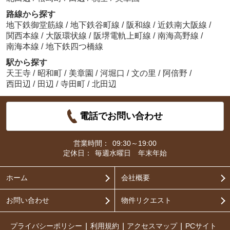
路線から探す
地下鉄御堂筋線
/
地下鉄谷町線
/
阪和線
/
近鉄南大阪線
/
関西本線
/
大阪環状線
/
阪堺電軌上町線
/
南海高野線
/
南海本線
/
地下鉄四つ橋線
駅から探す
天王寺
/
昭和町
/
美章園
/
河堀口
/
文の里
/
阿倍野
/
西田辺
/
田辺
/
寺田町
/
北田辺
電話でお問い合わせ
営業時間：
09:30～19:00
定休日：
毎週水曜日 年末年始
ホーム
会社概要
お問い合わせ
物件リクエスト
プライバシーポリシー
利用規約
アクセスマップ
PCサイト