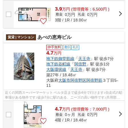
アクセス良好な物件です！共用部には敷...
3.9
万
円
(管理費等：6,500円 )
0万円
0万円
敷金
礼金
3階 / 1R / 18.00㎡
あべの恵寿ビル
賃貸 | マンション
仲手無料
敷0
礼0
4.7
万円
地下鉄御堂筋線
「
天王寺
」駅 徒歩7分
地下鉄谷町線
「
阿倍野
」駅 徒歩1分
大阪環状線
「
天王寺
」駅 徒歩7分
築27年 / 18.48㎡
大阪府
大阪市阿倍野区
阿倍野筋
３丁目5-
11
近くの関西スーパーマーケット ベルタ店まで徒歩4分で行けます♪自走式の駐
車場がある物件です♪徒歩7分に駅のある、ニーズの高い物件です♪共用部に
はエレベータ・敷地内ごみ置き場など...
4.7
万
円
(管理費等：7,000円 )
0ヶ月
0万円
敷金
礼金
4階 / 1R / 18.48㎡