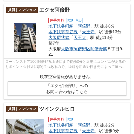
エグゼ阿倍野
賃貸 | マンション
仲手無料
敷0
礼0
地下鉄谷町線
「
阿倍野
」駅 徒歩6分
地下鉄御堂筋線
「
天王寺
」駅 徒歩13分
大阪環状線
「
天王寺
」駅 徒歩13分
築7年
大阪府
大阪市阿倍野区
阿倍野筋
５丁目9-
21
ローソンストア100 阿倍野丸山通店まで徒歩3分と近場にコンビニがあるの
もポイント☆付近に駅が2つあるので、経路を用途や行き先によって選べる
物件です☆通風良好な物件です☆共用部には...
現在空室情報がありません。
「エグゼ阿倍野」への
お問い合わせはこちら
ツインクルヒロ
賃貸 | マンション
仲手無料
敷0
地下鉄谷町線
「
阿倍野
」駅 徒歩2分
地下鉄御堂筋線
「
天王寺
」駅 徒歩9分