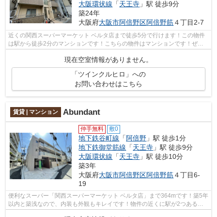
大阪環状線
「
天王寺
」駅 徒歩9分
築24年
大阪府
大阪市阿倍野区
阿倍野筋
４丁目2-7
近くの関西スーパーマーケット ベルタ店まで徒歩5分で行けます！この物件
は駅から徒歩2分のマンションです！こちらの物件はマンションです！ぜひ
一度見ていただきたい、「ツインクルヒ...
現在空室情報がありません。
「ツインクルヒロ」への
お問い合わせはこちら
Abundant
賃貸 | マンション
仲手無料
敷0
地下鉄谷町線
「
阿倍野
」駅 徒歩1分
地下鉄御堂筋線
「
天王寺
」駅 徒歩9分
大阪環状線
「
天王寺
」駅 徒歩10分
築3年
大阪府
大阪市阿倍野区
阿倍野筋
４丁目6-
19
便利なスーパー「関西スーパーマーケット ベルタ店」まで364mです！築5年
以内と築浅なので、内装も外観もキレイです！物件の近くに駅が2つあるた
め、用途や行き先によって経路を選べま...