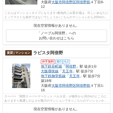
大阪府
大阪市阿倍野区
阿倍野筋
４丁目8-
12
こちらはマンションタイプになります♪敷地内ごみ置き場は、忙しいあなたに
とってマストな条件ではないでしょうか♪こちらのマンションから200mのと
ころに駐車場あり♪気になるイチオシ物...
現在空室情報がありません。
「ノーブル阿倍野」への
お問い合わせはこちら
ラビスタ阿倍野
賃貸 | マンション
仲手無料
敷0
礼0
地下鉄谷町線
「
阿倍野
」駅 徒歩1分
大阪環状線
「
天王寺
」駅 徒歩7分
地下鉄御堂筋線
「
天王寺
」駅 徒歩7分
築18年
大阪府
大阪市阿倍野区
阿倍野筋
４丁目1-
16
スーパー「関西スーパーマーケット ベルタ店」が物件から362mのところに
あります☆風通しのよさが魅力のマンションです☆こちらのマンションから
出て300mに駐車場あり☆共用部にはエレベ...
現在空室情報がありません。