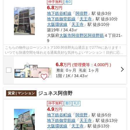
仲手無料
敷0
6.8
万円
地下鉄谷町線
「
阿倍野
」駅 徒歩3分
地下鉄御堂筋線
「
天王寺
」駅 徒歩10分
大阪環状線
「
天王寺
」駅 徒歩10分
築19年 / 34.43㎡
大阪府
大阪市阿倍野区
阿倍野筋
４丁目21-
9
こちらの物件はローソンストア100 阿倍野丸山通店まで277mにあります！
いつでも快適空間を味わえる通風良好な気持ちよいマンション！目的に応じ
て選べる2駅利用可能なマンションです！...
6.8
万
円
(管理費等：4,000円 )
0ヶ月
1ヶ月
敷金
礼金
1階 / 1K / 34.43㎡
ジュネス阿倍野
賃貸 | マンション
仲手無料
敷0
礼0
4.9
万円
地下鉄谷町線
「
阿倍野
」駅 徒歩5分
地下鉄御堂筋線
「
天王寺
」駅 徒歩13分
大阪環状線
「
天王寺
」駅 徒歩13分