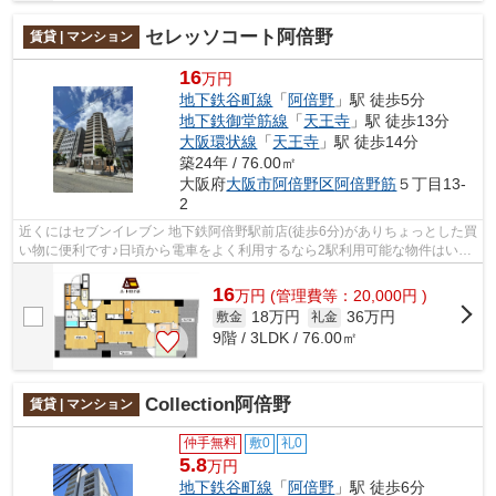
セレッソコート阿倍野
賃貸 | マンション
16
万円
地下鉄谷町線
「
阿倍野
」駅 徒歩5分
地下鉄御堂筋線
「
天王寺
」駅 徒歩13分
大阪環状線
「
天王寺
」駅 徒歩14分
築24年 / 76.00㎡
大阪府
大阪市阿倍野区
阿倍野筋
５丁目13-
2
近くにはセブンイレブン 地下鉄阿倍野駅前店(徒歩6分)がありちょっとした買
い物に便利です♪日頃から電車をよく利用するなら2駅利用可能な物件はいか
がでしょうか♪駐車場までの距離は15...
16
万
円
(管理費等：20,000円 )
18万円
36万円
敷金
礼金
9階 / 3LDK / 76.00㎡
Collection阿倍野
賃貸 | マンション
仲手無料
敷0
礼0
5.8
万円
地下鉄谷町線
「
阿倍野
」駅 徒歩6分