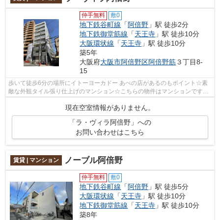
仲手無料
敷0
地下鉄谷町線
「
阿倍野
」駅 徒歩2分
地下鉄御堂筋線
「
天王寺
」駅 徒歩10分
大阪環状線
「
天王寺
」駅 徒歩10分
築5年
大阪府
大阪市阿倍野区
阿倍野筋
３丁目8-
15
歩いて徒歩6分の場所にイトーヨーカドー あべの店があるのもポイント☆素
敵な外観タイル張り仕上げのマンション☆こちらの物件はマンションです☆
共用部にはエレベータ・敷地内ごみ置き場...
現在空室情報がありません。
「ラ・ヴィラ阿倍野」への
お問い合わせはこちら
ノーブル阿倍野
賃貸 | マンション
仲手無料
敷0
地下鉄谷町線
「
阿倍野
」駅 徒歩5分
大阪環状線
「
天王寺
」駅 徒歩10分
地下鉄御堂筋線
「
天王寺
」駅 徒歩10分
築8年