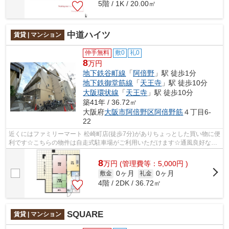
5階 / 1K / 20.00㎡
中道ハイツ
賃貸 | マンション
仲手無料
敷0
礼0
8
万円
地下鉄谷町線
「
阿倍野
」駅 徒歩1分
地下鉄御堂筋線
「
天王寺
」駅 徒歩10分
大阪環状線
「
天王寺
」駅 徒歩10分
築41年 / 36.72㎡
大阪府
大阪市阿倍野区
阿倍野筋
４丁目6-
22
近くにはファミリーマート 松崎町店(徒歩7分)がありちょっとした買い物に便
利です☆こちらの物件は自走式駐車場がご利用いただけます☆通風良好な物
件です☆当社イチオシの物件の「中道ハ...
8
万
円
(管理費等：5,000円 )
0ヶ月
0ヶ月
敷金
礼金
4階 / 2DK / 36.72㎡
SQUARE
賃貸 | マンション