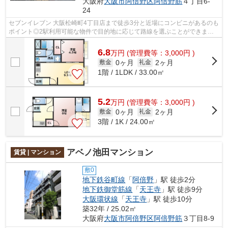
大阪府
大阪市阿倍野区
阿倍野筋
４丁目6-
24
セブンイレブン 大阪松崎町4丁目店まで徒歩3分と近場にコンビニがあるのも
ポイント◎2駅利用可能な物件で目的地に応じて路線を選ぶことができます
◎ゴミ出しを楽にするために、遠くまで...
6.8
万
円
(管理費等：3,000円 )
0ヶ月
2ヶ月
敷金
礼金
1階 / 1LDK / 33.00㎡
5.2
万
円
(管理費等：3,000円 )
0ヶ月
2ヶ月
敷金
礼金
3階 / 1K / 24.00㎡
アベノ池田マンション
賃貸 | マンション
敷0
地下鉄谷町線
「
阿倍野
」駅 徒歩2分
地下鉄御堂筋線
「
天王寺
」駅 徒歩9分
大阪環状線
「
天王寺
」駅 徒歩10分
築32年 / 25.02㎡
大阪府
大阪市阿倍野区
阿倍野筋
３丁目8-9