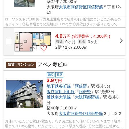
築27年 / 20.00㎡
大阪府
大阪市阿倍野区
阿倍野筋
５丁目12-
19
ローソンストア100 阿倍野丸山通店まで徒歩4分と近場にコンビニがあるの
もポイント◎駐車場までの距離は100mです◎外壁はタイル張りとなってい
て、印象的な外観です◎当社イチオシの物件...
4.9
万
円
(管理費等：4,000円 )
0ヶ月
0ヶ月
敷金
礼金
2階 / 1K / 20.00㎡
アベノ寿ビル
賃貸 | マンション
敷0
礼0
3.9
万円
地下鉄谷町線
「
阿倍野
」駅 徒歩3分
阪堺電軌上町線
「
阿倍野
」駅 徒歩3分
近鉄南大阪線
「
大阪阿部野橋
」駅 徒歩6
分
築40年 / 18.00㎡
大阪府
大阪市阿倍野区
阿倍野筋
３丁目3-2
お使いいただける駅は2駅あり、行き先に応じて使い分けができます！駐車
場まで200mの物件、いかがでしょうか！駅まで徒歩3分の位置に立地する、