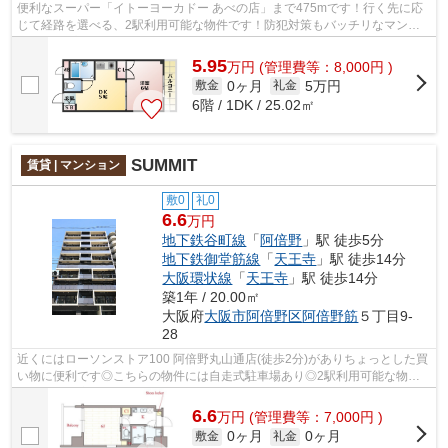
便利なスーパー「イトーヨーカドー あべの店」まで475mです！行く先に応
じて経路を選べる、2駅利用可能な物件です！防犯対策もバッチリなマンシ
ョンタイプの物件です！共用部には敷地...
5.95
万
円
(管理費等：8,000円 )
0ヶ月
5万円
敷金
礼金
6階 / 1DK / 25.02㎡
SUMMIT
賃貸 | マンション
敷0
礼0
6.6
万円
地下鉄谷町線
「
阿倍野
」駅 徒歩5分
地下鉄御堂筋線
「
天王寺
」駅 徒歩14分
大阪環状線
「
天王寺
」駅 徒歩14分
築1年 / 20.00㎡
大阪府
大阪市阿倍野区
阿倍野筋
５丁目9-
28
近くにはローソンストア100 阿倍野丸山通店(徒歩2分)がありちょっとした買
い物に便利です◎こちらの物件には自走式駐車場あり◎2駅利用可能な物件
で目的地に応じて路線を選ぶことができ...
6.6
万
円
(管理費等：7,000円 )
0ヶ月
0ヶ月
敷金
礼金