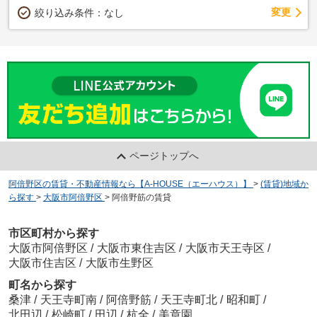
変更
絞り込み条件：
なし
ページトップへ
阿倍野区の賃貸・不動産情報なら【A-HOUSE（エーハウス）】
>
(賃貸)地域か
ら探す
>
大阪市阿倍野区
>
阿倍野筋の賃貸
市区町村から探す
大阪市阿倍野区
/
大阪市東住吉区
/
大阪市天王寺区
/
大阪市住吉区
/
大阪市生野区
町名から探す
桑津
/
天王寺町南
/
阿倍野筋
/
天王寺町北
/
昭和町
/
北田辺
/
松崎町
/
田辺
/
杭全
/
美章園