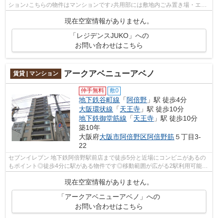
ション♪こちらの物件はマンションです♪共用部には敷地内ごみ置き場・エレ
ベータなどが備わっておりとても充実し...
現在空室情報がありません。
「レジデンスJUKO」への
お問い合わせはこちら
アークアベニューアベノ
賃貸 | マンション
仲手無料
敷0
地下鉄谷町線
「
阿倍野
」駅 徒歩4分
大阪環状線
「
天王寺
」駅 徒歩10分
地下鉄御堂筋線
「
天王寺
」駅 徒歩10分
築10年
大阪府
大阪市阿倍野区
阿倍野筋
５丁目3-
22
セブンイレブン 地下鉄阿倍野駅前店まで徒歩5分と近場にコンビニがあるの
もポイント◎徒歩4分に駅がある物件です◎移動範囲が広がる2駅利用可能な
物件です◎共用部にはエレベータ・敷地内...
現在空室情報がありません。
「アークアベニューアベノ」への
お問い合わせはこちら