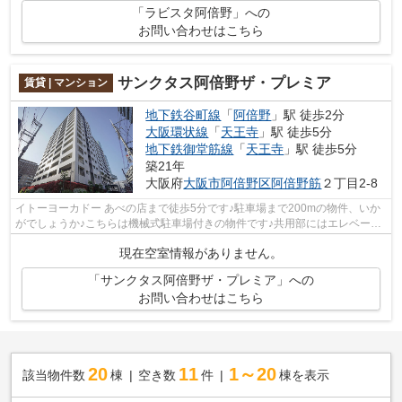
「ラビスタ阿倍野」への
お問い合わせはこちら
サンクタス阿倍野ザ・プレミア
賃貸 | マンション
地下鉄谷町線
「
阿倍野
」駅 徒歩2分
大阪環状線
「
天王寺
」駅 徒歩5分
地下鉄御堂筋線
「
天王寺
」駅 徒歩5分
築21年
大阪府
大阪市阿倍野区
阿倍野筋
２丁目2-8
イトーヨーカドー あべの店まで徒歩5分です♪駐車場まで200mの物件、いか
がでしょうか♪こちらは機械式駐車場付きの物件です♪共用部にはエレベー
タ・敷地内ごみ置き場などが揃っておりま...
現在空室情報がありません。
「サンクタス阿倍野ザ・プレミア」への
お問い合わせはこちら
20
11
1～20
該当物件数
棟
空き数
件
棟を表示