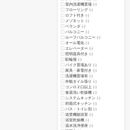
室内洗濯機置場
(-)
フローリング
(-)
ロフト付き
(-)
メゾネット
(-)
ベランダ
(-)
バルコニー
(-)
ルーフバルコニー
(-)
オール電化
(-)
エレベーター
(-)
照明器具付き
(-)
駐輪場
(-)
バイク置場あり
(-)
家具・家電付き
(-)
洗濯機置場有
(-)
外観タイル張り
(-)
コンロ２口以上
(-)
食器洗い乾燥機
(-)
システムキッチン
(-)
対面式キッチン
(-)
バス・トイレ別
(-)
追焚機能浴室
(-)
浴室乾燥機
(-)
温水洗浄便座
(-)