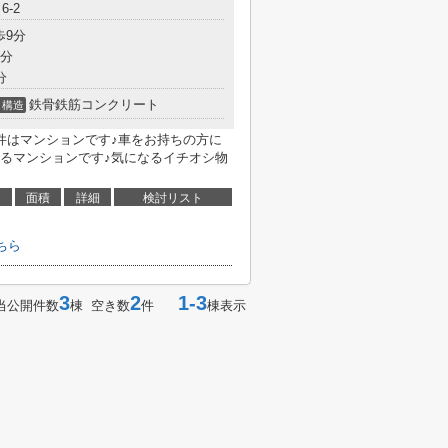
6-2
歩9分
7分
分
鉄骨鉄筋コンクリート
構造
件はマンションです♪車をお持ちの方に
るマンションです♪気になるイチオシ物
面積
詳細
検討リスト
ちら
3
2
1-3
当公開件数
棟 空き数
件
棟表示