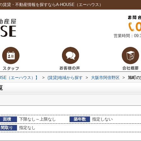
賃貸・不動産情報を探すならA-HOUSE（エーハウス）
営業時間：09:3
USE（エーハウス）】
>
(賃貸)地域から探す
>
大阪市阿倍野区
>
旭町の
覧
面積
下限なし～上限なし
築年数
指定しない
間取り
指定なし