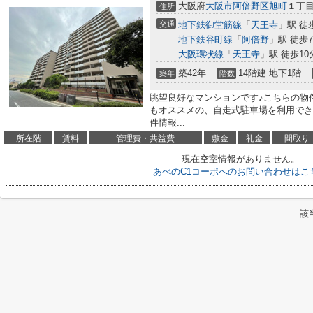
大阪府
大阪市阿倍野区
旭町
１丁目
住所
交通
地下鉄御堂筋線
「
天王寺
」駅 徒
地下鉄谷町線
「
阿倍野
」駅 徒歩
大阪環状線
「
天王寺
」駅 徒歩10
築42年
14階建 地下1階
築年
階数
眺望良好なマンションです♪こちらの物
もオススメの、自走式駐車場を利用でき
件情報...
所在階
賃料
管理費・共益費
敷金
礼金
間取り
現在空室情報がありません。
あべのC1コーポへのお問い合わせはこ
該