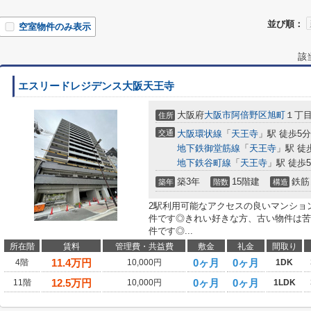
並び順：
空室物件のみ表示
該
エスリードレジデンス大阪天王寺
大阪府
大阪市阿倍野区
旭町
１丁目1
住所
交通
大阪環状線
「
天王寺
」駅 徒歩5分
地下鉄御堂筋線
「
天王寺
」駅 徒
地下鉄谷町線
「
天王寺
」駅 徒歩
築3年
15階建
鉄筋
築年
階数
構造
2駅利用可能なアクセスの良いマンショ
件です◎きれい好きな方、古い物件は苦
件です◎...
所在階
賃料
管理費・共益費
敷金
礼金
間取り
11.4
万円
0ヶ月
0ヶ月
4階
10,000円
1DK
12.5
万円
0ヶ月
0ヶ月
11階
10,000円
1LDK