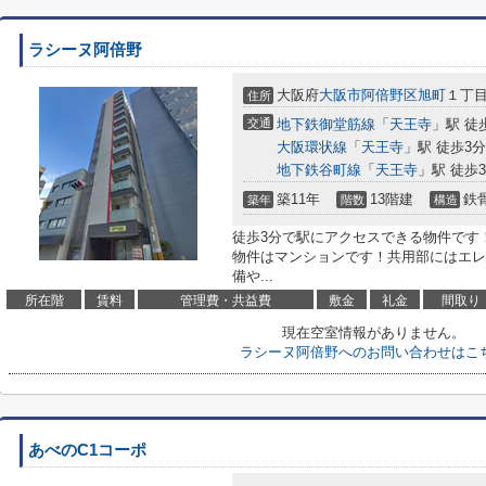
ラシーヌ阿倍野
大阪府
大阪市阿倍野区
旭町
１丁目1
住所
交通
地下鉄御堂筋線
「
天王寺
」駅 徒
大阪環状線
「
天王寺
」駅 徒歩3分
地下鉄谷町線
「
天王寺
」駅 徒歩
築11年
13階建
鉄
築年
階数
構造
徒歩3分で駅にアクセスできる物件です
物件はマンションです！共用部にはエレ
備や...
所在階
賃料
管理費・共益費
敷金
礼金
間取り
現在空室情報がありません。
ラシーヌ阿倍野へのお問い合わせはこ
あべのC1コーポ