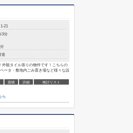
-21
歩3分
3分
骨造
！外観タイル張りの物件です！こちらの
ベータ・敷地内ごみ置き場など様々な設
面積
詳細
検討リスト
ちら