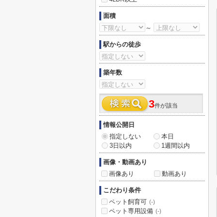
面積
～
駅からの徒歩
築年数
3
件が該当
情報公開日
指定しない
本日
3日以内
1週間以内
画像・動画あり
画像あり
動画あり
こだわり条件
ペット飼育可
(-)
ペット専用設備
(-)