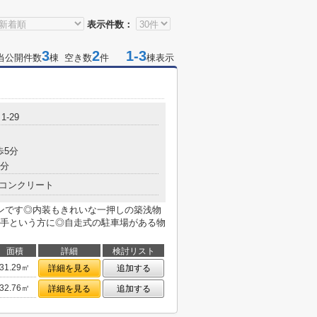
表示件数：
3
2
1-3
当公開件数
棟 空き数
件
棟表示
-29
歩5分
5分
コンクリート
ンです◎内装もきれいな一押しの築浅物
手という方に◎自走式の駐車場がある物
面積
詳細
検討リスト
31.29㎡
詳細を見る
追加する
32.76㎡
詳細を見る
追加する