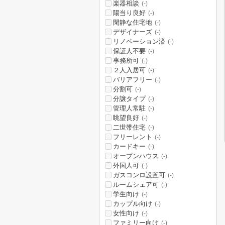
楽器相談
(-)
陽当り良好
(-)
閑静な住宅地
(-)
デザイナーズ
(-)
リノベーション済
(-)
保証人不要
(-)
事務所可
(-)
２人入居可
(-)
バリアフリー
(-)
分割可
(-)
分譲タイプ
(-)
管理人常駐
(-)
眺望良好
(-)
二世帯住宅
(-)
フリーレント
(-)
カードキー
(-)
オープンハウス
(-)
外国人可
(-)
ガスコンロ設置可
(-)
ルームシェア可
(-)
学生向け
(-)
カップル向け
(-)
女性向け
(-)
ファミリー向け
(-)