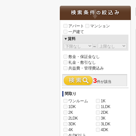
アパート
マンション
一戸建て
▼賃料
～
敷金・保証金なし
礼金・敷引なし
共益費・管理費込み
3
件が該当
間取り
ワンルーム
1K
1DK
1LDK
2K
2DK
2LDK
3K
3DK
3LDK
4K
4DK
4LDK以上