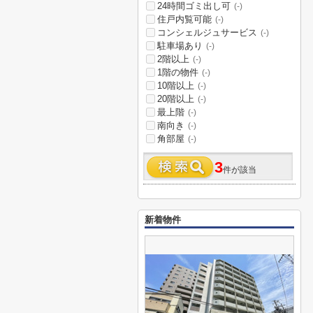
24時間ゴミ出し可
(-)
住戸内覧可能
(-)
コンシェルジュサービス
(-)
駐車場あり
(-)
2階以上
(-)
1階の物件
(-)
10階以上
(-)
20階以上
(-)
最上階
(-)
南向き
(-)
角部屋
(-)
3
件が該当
新着物件