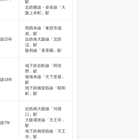
駅
近鉄難波・奈良線「大
阪上本町」駅
関西本線「東部市場
前」駅
築15年
近鉄南大阪線「北田
辺」駅
阪和線「美章園」駅
地下鉄谷町線「阿倍
野」駅
南海本線「天下茶屋」
築14年
駅
地下鉄御堂筋線「昭和
町」駅
近鉄南大阪線「河堀
口」駅
大阪環状線「天王寺」
築7年
駅
地下鉄御堂筋線「天王
寺」駅