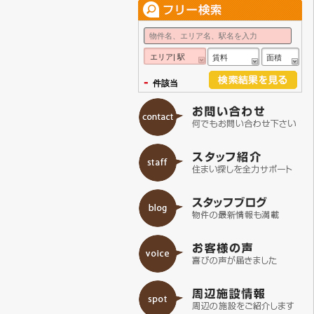
エリア| 駅
賃料
面積
-
件該当