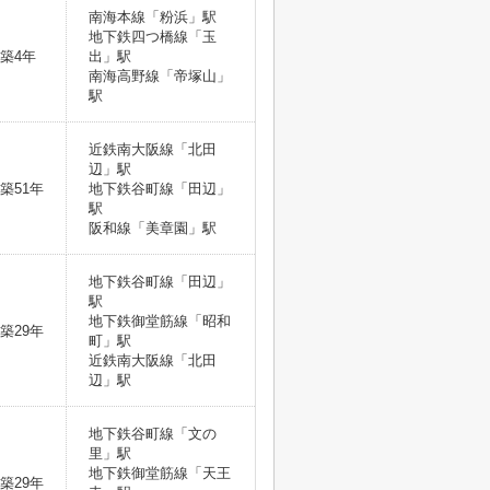
南海本線「粉浜」駅
地下鉄四つ橋線「玉
築4年
出」駅
南海高野線「帝塚山」
駅
近鉄南大阪線「北田
辺」駅
築51年
地下鉄谷町線「田辺」
駅
阪和線「美章園」駅
地下鉄谷町線「田辺」
駅
地下鉄御堂筋線「昭和
築29年
町」駅
近鉄南大阪線「北田
辺」駅
地下鉄谷町線「文の
里」駅
地下鉄御堂筋線「天王
築29年