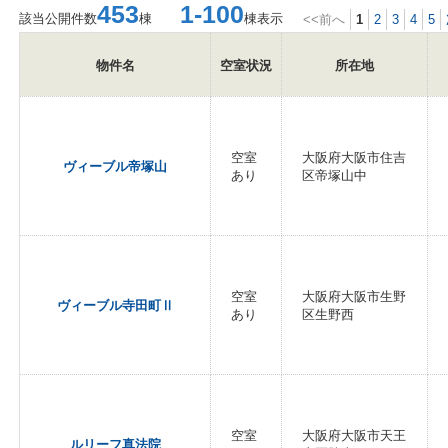
453
1-100
該当公開件数
棟
棟表示
<<前へ
1
2
3
4
5
物件名
空室状況
所在地
空室
大阪府大阪市住吉
ヴィーブル帝塚山
あり
区帝塚山中
空室
大阪府大阪市生野
ヴィーブル寺田町Ⅱ
あり
区生野西
空室
大阪府大阪市天王
ルリーフ真法院