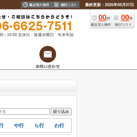
最終更新：2026年08月07日
00
00
件
件
最近見た物件
検討リスト
0～19:00
定休日：毎週水曜日 年末年始
行
や行
ら行
わ行