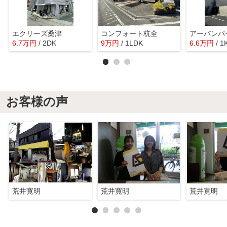
エクリーズ桑津
コンフォート杭全
アーバンパ
6.7
万
円
/ 2DK
9
万
円
/ 1LDK
6.6
万
円
/ 1
お客様の声
荒井寛明
荒井寛明
荒井寛明