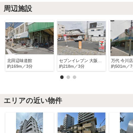
周辺施設
北田辺味道館
セブンイレブン 大阪西今川1丁目店
万代 今川店
約169m／3分
約218m／3分
約501m／
エリアの近い物件