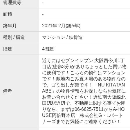
管理費等
-
面積
-
築年月
2021年 2月(築5年)
種別 / 構造
マンション / 鉄骨造
階建
4階建
近くにはセブンイレブン 大阪西今川1丁
目店(徒歩3分)がありちょっとした買い物
に便利です！こちらの物件はマンション
です！敷地内ごみ置き場のある物件なの
で、ゴミ出しが楽です！「NU KITATAN
備考
ABE」の物件情報をお探しならお気軽に
お問い合わせください！近鉄南大阪線北
田辺駅近辺で、不動産に関する事でお困
りなら、まずは06-6625-7511からA-HO
USE阿倍野本店 株式会社G・Lパート
ナーズまでお気軽にご連絡ください！