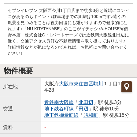
セブンイレブン 大阪西今川1丁目店まで徒歩3分と近場にコンビ
ニがあるのもポイント♪駐車場までの距離は100mです♪遠くの
風景を見つめることは視力回復にも繋がりますので健康的にな
れます♪「NU KITATANABE」のここがイチオシ♪A-HOUSE阿倍
野本店 株式会社G・Lパートナーズでは近鉄南大阪線北田辺に
近く、交通アクセス良好な不動産情報を取り扱っております♪
詳細情報などが気になるのであれば、お気軽にお問い合わせく
ださい♪
物件概要
大阪府
大阪市東住吉区
駒川
１丁目1
所在地
4-28
近鉄南大阪線
「
北田辺
」駅 徒歩3分
交通
地下鉄谷町線
「
田辺
」駅 徒歩10分
地下鉄御堂筋線
「
昭和町
」駅 徒歩15分
賃料
-