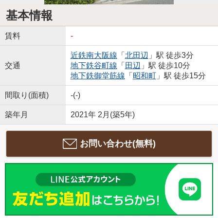
基本情報
賃料
-
近鉄南大阪線
「
北田辺
」駅 徒歩3分
交通
地下鉄谷町線
「
田辺
」駅 徒歩10分
地下鉄御堂筋線
「
昭和町
」駅 徒歩15分
間取り(面積)
-(-)
築年月
2021年 2月(築5年)
お問い合わせ(無料)