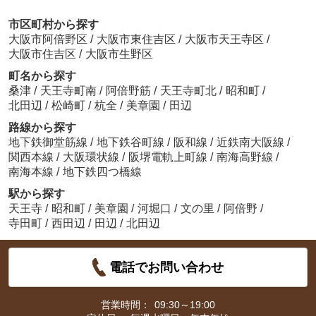
市区町村から探す
大阪市阿倍野区
/
大阪市東住吉区
/
大阪市天王寺区
/
大阪市住吉区
/
大阪市生野区
町名から探す
桑津
/
天王寺町南
/
阿倍野筋
/
天王寺町北
/
昭和町
/
北田辺
/
松崎町
/
杭全
/
美章園
/
田辺
路線から探す
地下鉄御堂筋線
/
地下鉄谷町線
/
阪和線
/
近鉄南大阪線
/
関西本線
/
大阪環状線
/
阪堺電軌上町線
/
南海高野線
/
南海本線
/
地下鉄四つ橋線
駅から探す
天王寺
/
昭和町
/
美章園
/
河堀口
/
文の里
/
阿倍野
/
寺田町
/
西田辺
/
田辺
/
北田辺
電話でお問い合わせ
営業時間：
09:30～19:00