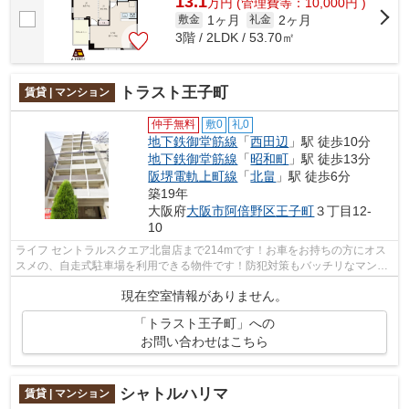
13.1
万
円
(管理費等：10,000円 )
1ヶ月
2ヶ月
敷金
礼金
3階 / 2LDK / 53.70㎡
トラスト王子町
賃貸 | マンション
仲手無料
敷0
礼0
地下鉄御堂筋線
「
西田辺
」駅 徒歩10分
地下鉄御堂筋線
「
昭和町
」駅 徒歩13分
阪堺電軌上町線
「
北畠
」駅 徒歩6分
築19年
大阪府
大阪市阿倍野区
王子町
３丁目12-
10
ライフ セントラルスクエア北畠店まで214mです！お車をお持ちの方にオス
スメの、自走式駐車場を利用できる物件です！防犯対策もバッチリなマンシ
ョンタイプの物件です！こだわりポイン...
現在空室情報がありません。
「トラスト王子町」への
お問い合わせはこちら
シャトルハリマ
賃貸 | マンション