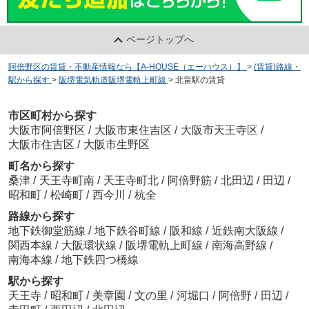
ページトップへ
阿倍野区の賃貸・不動産情報なら【A-HOUSE（エーハウス）】
>
(賃貸)路線・
駅から探す
>
阪堺電気軌道阪堺電軌上町線
>
北畠駅の賃貸
市区町村から探す
大阪市阿倍野区
/
大阪市東住吉区
/
大阪市天王寺区
/
大阪市住吉区
/
大阪市生野区
町名から探す
桑津
/
天王寺町南
/
天王寺町北
/
阿倍野筋
/
北田辺
/
田辺
/
昭和町
/
松崎町
/
西今川
/
杭全
路線から探す
地下鉄御堂筋線
/
地下鉄谷町線
/
阪和線
/
近鉄南大阪線
/
関西本線
/
大阪環状線
/
阪堺電軌上町線
/
南海高野線
/
南海本線
/
地下鉄四つ橋線
駅から探す
天王寺
/
昭和町
/
美章園
/
文の里
/
河堀口
/
阿倍野
/
田辺
/