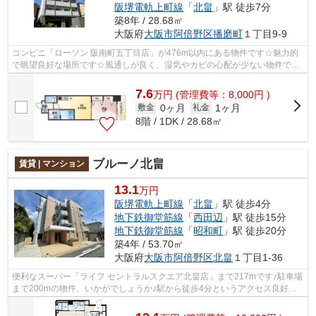
阪堺電軌上町線
「
北畠
」駅 徒歩7分
築8年 / 28.68㎡
大阪府
大阪市阿倍野区
播磨町
１丁目9-9
コンビニ「ローソン 阪南町五丁目店」が476m以内にある物件です☆魅力的
で眺望良好な場所です☆風通しが良く、湿気やカビの心配が少ない物件です
☆共用部には敷地内ごみ置き場・エレベー...
7.6
万
円
(管理費等：8,000円 )
0ヶ月
1ヶ月
敷金
礼金
8階 / 1DK / 28.68㎡
ブルーノ北畠
賃貸 | マンション
13.1
万円
阪堺電軌上町線
「
北畠
」駅 徒歩4分
地下鉄御堂筋線
「
西田辺
」駅 徒歩15分
地下鉄御堂筋線
「
昭和町
」駅 徒歩20分
築4年 / 53.70㎡
大阪府
大阪市阿倍野区
北畠
１丁目1-36
便利なスーパー「ライフ セントラルスクエア北畠店」まで217mです♪駐車場
まで200mの物件、いかがでしょうか♪駅から徒歩4分というアクセス良好な
駅近物件はいかがですか♪共用部にはエレ...