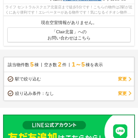
ライフ セントラルスクエア北畠店まで徒歩5分です！こちらの物件は2駅が近
くにあり便利です！エレベーターがある物件です！気になるイチオシ物件情
報：「Clair北畠」！06-6625-7511よ...
現在空室情報がありません。
「Clair北畠」への
お問い合わせはこちら
5
2
1～5
該当物件数
棟
空き数
件
棟を表示
駅で絞り込む
変更
変更
絞り込み条件：
なし