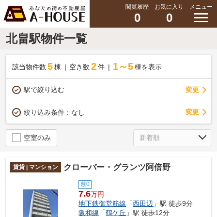
閲覧履歴
お気に入り
メニュー
0
0
北畠駅物件一覧
5
2
1～5
該当物件数
棟
空き数
件
棟を表示
駅で絞り込む
変更
変更
絞り込み条件：
なし
空室のみ
クローバー・グランツ阿倍野
賃貸 | マンション
敷0
7.6
万円
地下鉄御堂筋線
「
西田辺
」駅 徒歩9分
阪和線
「
鶴ケ丘
」駅 徒歩12分