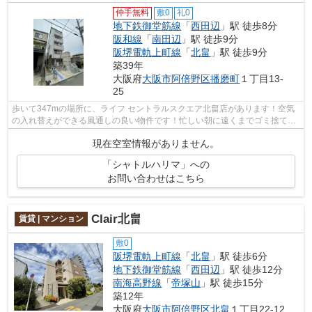
仲手無料
敷0
礼0
地下鉄御堂筋線
「
西田辺
」駅 徒歩8分
阪和線
「
南田辺
」駅 徒歩9分
阪堺電軌上町線
「
北畠
」駅 徒歩9分
築39年
大阪府
大阪市阿倍野区
播磨町
１丁目13-
25
歩いて347mの場所に、ライフ セントラルスクエア北畠店があります！空気
の入れ替えができる風通しの良い物件です！忙しい朝に遠くまでゴミ捨てに
行かずに済むように、共用部にゴミ置き...
現在空室情報がありません。
「シャトルハリマ」への
お問い合わせはこちら
Clair北畠
賃貸 | マンション
敷0
阪堺電軌上町線
「
北畠
」駅 徒歩6分
地下鉄御堂筋線
「
西田辺
」駅 徒歩12分
南海高野線
「
帝塚山
」駅 徒歩15分
築12年
大阪府
大阪市阿倍野区
北畠
１丁目22-12