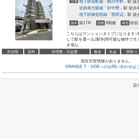
交通
地下鉄谷町線
「
駒川中野
」駅 徒
近鉄南大阪線
「
針中野
」駅 徒歩
地下鉄御堂筋線
「
西田辺
」駅 徒
築17年
8階建
鉄筋
築年
階数
構造
こちらはマンションタイプになります♪
じて駅を選べる2駅利用可能な物件です
き場な...
所在階
賃料
管理費・共益費
敷金
礼金
間取り
現在空室情報がありません。
ORANGE T・SIDEへのお問い合わせは
該