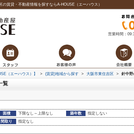
の賃貸・不動産情報を探すならA-HOUSE（エーハウス）
営業時間：09:3
USE（エーハウス）】
>
(賃貸)地域から探す
>
大阪市東住吉区
>
針中野
一覧
面積
下限なし～上限なし
築年数
指定しない
間取り
指定なし