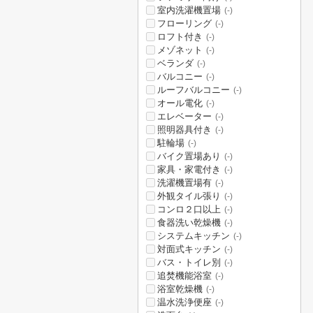
室内洗濯機置場
(-)
フローリング
(-)
ロフト付き
(-)
メゾネット
(-)
ベランダ
(-)
バルコニー
(-)
ルーフバルコニー
(-)
オール電化
(-)
エレベーター
(-)
照明器具付き
(-)
駐輪場
(-)
バイク置場あり
(-)
家具・家電付き
(-)
洗濯機置場有
(-)
外観タイル張り
(-)
コンロ２口以上
(-)
食器洗い乾燥機
(-)
システムキッチン
(-)
対面式キッチン
(-)
バス・トイレ別
(-)
追焚機能浴室
(-)
浴室乾燥機
(-)
温水洗浄便座
(-)