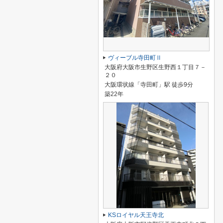
ヴィーブル寺田町Ⅱ
大阪府大阪市生野区生野西１丁目７－
２０
大阪環状線「寺田町」駅 徒歩9分
築22年
KSロイヤル天王寺北