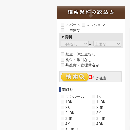
アパート
マンション
一戸建て
▼賃料
～
敷金・保証金なし
礼金・敷引なし
共益費・管理費込み
3
件が該当
間取り
ワンルーム
1K
1DK
1LDK
2K
2DK
2LDK
3K
3DK
3LDK
4K
4DK
4LDK以上