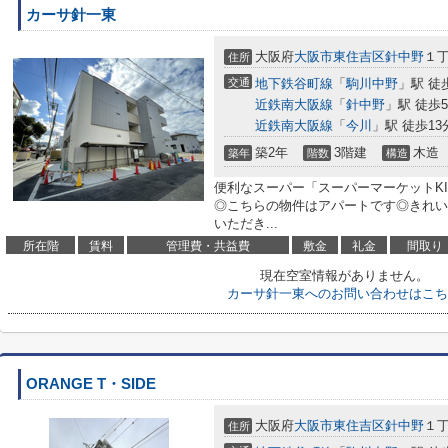
カーサ針一東
大阪府
大阪市東住吉区
針中野
１丁
住所
交通
地下鉄谷町線
「
駒川中野
」駅 徒
近鉄南大阪線
「
針中野
」駅 徒歩
近鉄南大阪線
「
今川
」駅 徒歩13
築2年
3階建
木造
築年
階数
構造
便利なスーパー「スーパーマーケットKIN
◎こちらの物件はアパートです◎きれい
いただき...
所在階
賃料
管理費・共益費
敷金
礼金
間取り
現在空室情報がありません。
カーサ針一東へのお問い合わせはこち
ORANGE T・SIDE
大阪府
大阪市東住吉区
針中野
１丁
住所