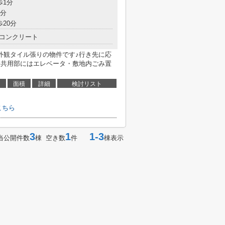
歩1分
4分
歩20分
コンクリート
外観タイル張りの物件です♪行き先に応
♪共用部にはエレベータ・敷地内ごみ置
面積
詳細
検討リスト
こちら
3
1
1-3
当公開件数
棟 空き数
件
棟表示