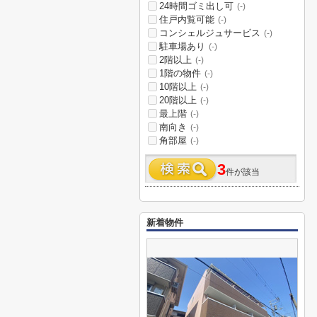
24時間ゴミ出し可
(-)
住戸内覧可能
(-)
コンシェルジュサービス
(-)
駐車場あり
(-)
2階以上
(-)
1階の物件
(-)
10階以上
(-)
20階以上
(-)
最上階
(-)
南向き
(-)
角部屋
(-)
3
件が該当
新着物件