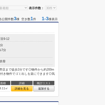
表示件数：
3
1
1-3
当公開件数
棟 空き数
件
棟表示
目9-12
1分
歩7分
鉄骨
中野店まで徒歩2分です◎物件から約200m
付き物件でゴミ出しを楽にできます◎気
面積
詳細
検討リスト
8.11㎡
詳細を見る
追加する