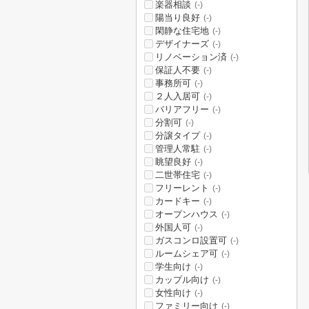
楽器相談
(-)
陽当り良好
(-)
閑静な住宅地
(-)
デザイナーズ
(-)
リノベーション済
(-)
保証人不要
(-)
事務所可
(-)
２人入居可
(-)
バリアフリー
(-)
分割可
(-)
分譲タイプ
(-)
管理人常駐
(-)
眺望良好
(-)
二世帯住宅
(-)
フリーレント
(-)
カードキー
(-)
オープンハウス
(-)
外国人可
(-)
ガスコンロ設置可
(-)
ルームシェア可
(-)
学生向け
(-)
カップル向け
(-)
女性向け
(-)
ファミリー向け
(-)