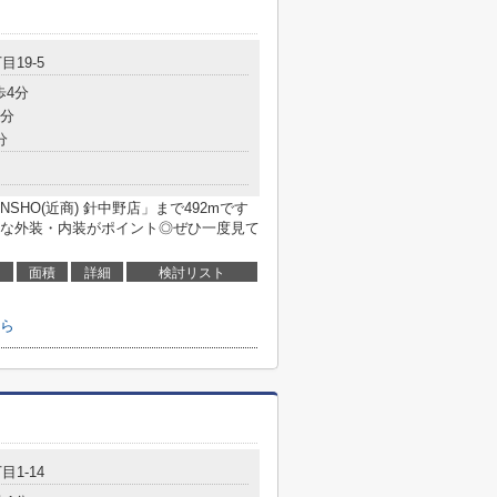
目19-5
歩4分
5分
分
SHO(近商) 針中野店」まで492mです
な外装・内装がポイント◎ぜひ一度見て
面積
詳細
検討リスト
ら
目1-14