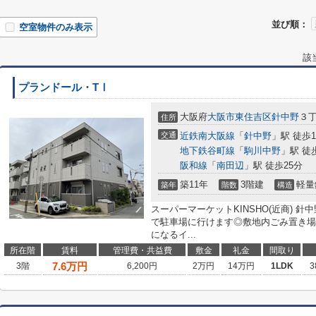
並び順：
空室物件のみ表示
該
プランドール・TⅠ
大阪府
大阪市東住吉区
針中野
３丁
住所
交通
近鉄南大阪線
「
針中野
」駅 徒歩
地下鉄谷町線
「
駒川中野
」駅 徒
阪和線
「
南田辺
」駅 徒歩25分
築11年
3階建
軽量
築年
階数
構造
スーパーマーケットKINSHO(近商) 針
で駐車場に行けます◎敷地内ごみ置き場
になるイ...
所在階
賃料
管理費・共益費
敷金
礼金
間取り
7.6
万円
3階
6,200円
2万円
14万円
1LDK
3