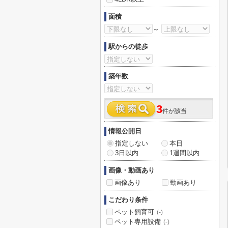
面積
～
駅からの徒歩
築年数
3
件が該当
情報公開日
指定しない
本日
3日以内
1週間以内
画像・動画あり
画像あり
動画あり
こだわり条件
ペット飼育可
(-)
ペット専用設備
(-)