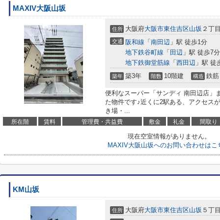
MAXIV大阪山坂
大阪府
大阪市東住吉区
山坂
２丁目
住所
交通
阪和線
「
南田辺
」駅 徒歩1分
地下鉄谷町線
「
田辺
」駅 徒歩7分
地下鉄御堂筋線
「
西田辺
」駅 徒
築3年
10階建
鉄筋
築年
階数
構造
便利なスーパー「サンディ 南田辺店」ま
た物件です♪近くに2駅ある、アクセス
き場・...
所在階
賃料
管理費・共益費
敷金
礼金
間取り
現在空室情報がありません。
MAXIV大阪山坂へのお問い合わせはこ
KM山坂
大阪府
大阪市東住吉区
山坂
５丁目1
住所