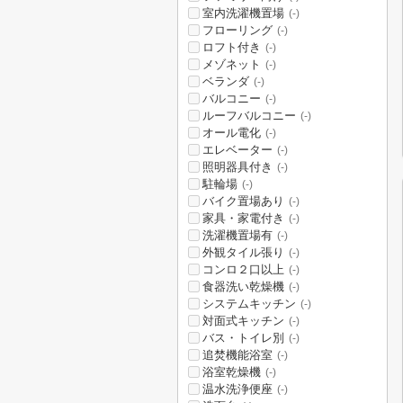
室内洗濯機置場
(-)
フローリング
(-)
ロフト付き
(-)
メゾネット
(-)
ベランダ
(-)
バルコニー
(-)
ルーフバルコニー
(-)
オール電化
(-)
エレベーター
(-)
照明器具付き
(-)
駐輪場
(-)
バイク置場あり
(-)
家具・家電付き
(-)
洗濯機置場有
(-)
外観タイル張り
(-)
コンロ２口以上
(-)
食器洗い乾燥機
(-)
システムキッチン
(-)
対面式キッチン
(-)
バス・トイレ別
(-)
追焚機能浴室
(-)
浴室乾燥機
(-)
温水洗浄便座
(-)