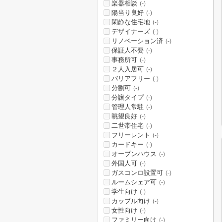
楽器相談
(-)
陽当り良好
(-)
閑静な住宅地
(-)
デザイナーズ
(-)
リノベーション済
(-)
保証人不要
(-)
事務所可
(-)
２人入居可
(-)
バリアフリー
(-)
分割可
(-)
分譲タイプ
(-)
管理人常駐
(-)
眺望良好
(-)
二世帯住宅
(-)
フリーレント
(-)
カードキー
(-)
オープンハウス
(-)
外国人可
(-)
ガスコンロ設置可
(-)
ルームシェア可
(-)
学生向け
(-)
カップル向け
(-)
女性向け
(-)
ファミリー向け
(-)