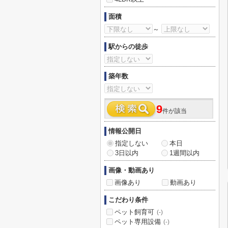
面積
～
駅からの徒歩
築年数
9
件が該当
情報公開日
指定しない
本日
3日以内
1週間以内
画像・動画あり
画像あり
動画あり
こだわり条件
ペット飼育可
(-)
ペット専用設備
(-)