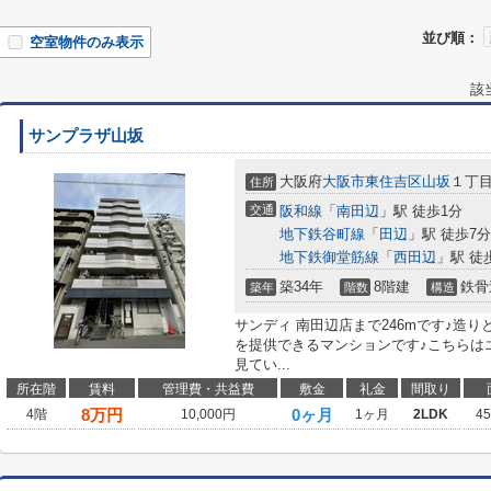
並び順：
空室物件のみ表示
該
サンプラザ山坂
大阪府
大阪市東住吉区
山坂
１丁目2
住所
交通
阪和線
「
南田辺
」駅 徒歩1分
地下鉄谷町線
「
田辺
」駅 徒歩7分
地下鉄御堂筋線
「
西田辺
」駅 徒
築34年
8階建
鉄骨
築年
階数
構造
サンディ 南田辺店まで246mです♪造
を提供できるマンションです♪こちらは
見てい...
所在階
賃料
管理費・共益費
敷金
礼金
間取り
8
万円
0ヶ月
4階
10,000円
1ヶ月
2LDK
4