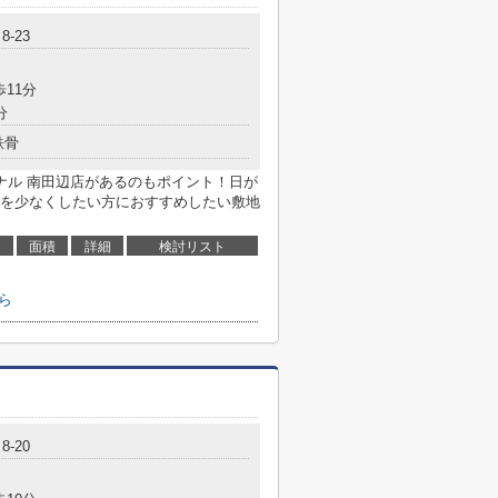
-23
歩11分
分
鉄骨
ナル 南田辺店があるのもポイント！日が
を少なくしたい方におすすめしたい敷地
面積
詳細
検討リスト
ちら
-20