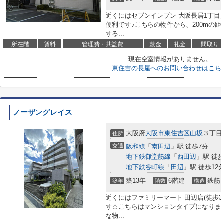
近くにはセブンイレブン 大阪長居1丁目
便利です♪こちらの物件から、200mの
する...
所在階
賃料
管理費・共益費
敷金
礼金
間取り
現在空室情報がありません。
東住吉の長屋へのお問い合わせはこち
ノーザングレイス
大阪府
大阪市東住吉区
山坂
３丁目8
住所
交通
阪和線
「
南田辺
」駅 徒歩7分
地下鉄御堂筋線
「
西田辺
」駅 徒
地下鉄谷町線
「
田辺
」駅 徒歩12
築13年
6階建
鉄筋
築年
階数
構造
近くにはファミリーマート 田辺店(徒歩
す☆こちらはマンションタイプになりま
な物...