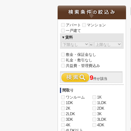
アパート
マンション
一戸建て
▼賃料
～
敷金・保証金なし
礼金・敷引なし
共益費・管理費込み
9
件が該当
間取り
ワンルーム
1K
1DK
1LDK
2K
2DK
2LDK
3K
3DK
3LDK
4K
4DK
4LDK以上