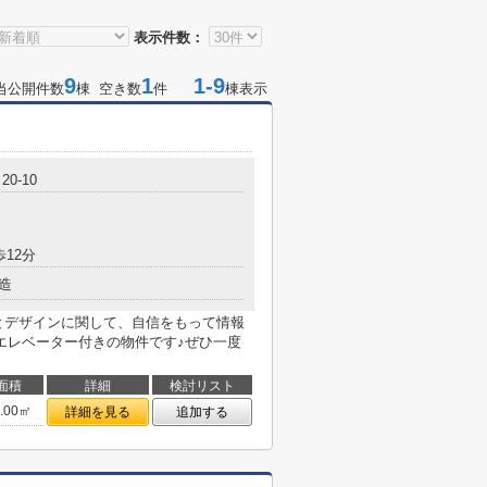
表示件数：
9
1
1-9
当公開件数
棟 空き数
件
棟表示
0-10
歩12分
造
りとデザインに関して、自信をもって情報
エレベーター付きの物件です♪ぜひ一度
面積
詳細
検討リスト
5.00㎡
詳細を見る
追加する