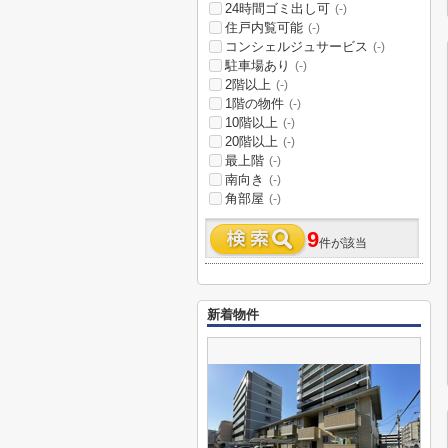
24時間ゴミ出し可
(-)
住戸内覧可能
(-)
コンシェルジュサービス
(-)
駐車場あり
(-)
2階以上
(-)
1階の物件
(-)
10階以上
(-)
20階以上
(-)
最上階
(-)
南向き
(-)
角部屋
(-)
9
件が該当
新着物件