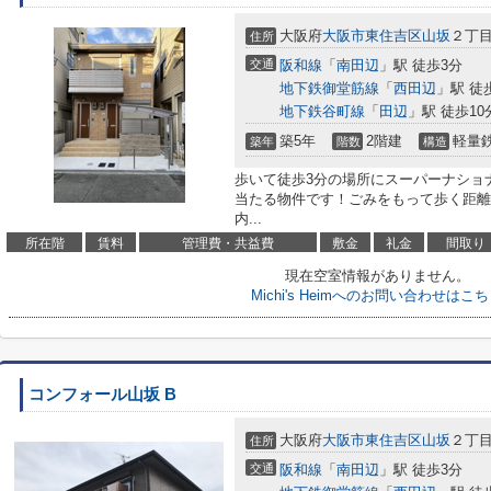
大阪府
大阪市東住吉区
山坂
２丁目8
住所
交通
阪和線
「
南田辺
」駅 徒歩3分
地下鉄御堂筋線
「
西田辺
」駅 徒
地下鉄谷町線
「
田辺
」駅 徒歩10
築5年
2階建
軽量
築年
階数
構造
歩いて徒歩3分の場所にスーパーナショ
当たる物件です！ごみをもって歩く距離
内...
所在階
賃料
管理費・共益費
敷金
礼金
間取り
現在空室情報がありません。
Michi's Heimへのお問い合わせはこ
コンフォール山坂 B
大阪府
大阪市東住吉区
山坂
２丁目8
住所
交通
阪和線
「
南田辺
」駅 徒歩3分