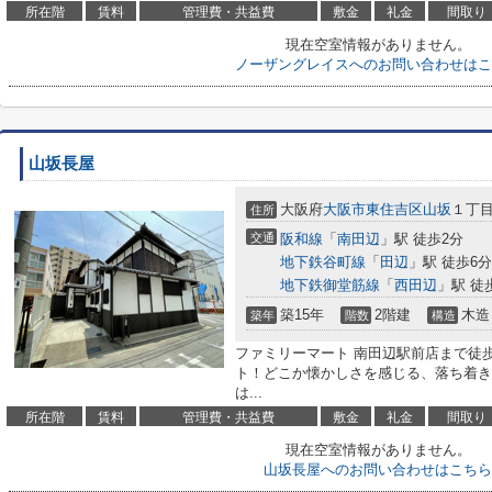
所在階
賃料
管理費・共益費
敷金
礼金
間取り
現在空室情報がありません。
ノーザングレイスへのお問い合わせはこ
山坂長屋
大阪府
大阪市東住吉区
山坂
１丁目1
住所
交通
阪和線
「
南田辺
」駅 徒歩2分
地下鉄谷町線
「
田辺
」駅 徒歩6分
地下鉄御堂筋線
「
西田辺
」駅 徒
築15年
2階建
木造
築年
階数
構造
ファミリーマート 南田辺駅前店まで徒
ト！どこか懐かしさを感じる、落ち着き
は...
所在階
賃料
管理費・共益費
敷金
礼金
間取り
現在空室情報がありません。
山坂長屋へのお問い合わせはこちら