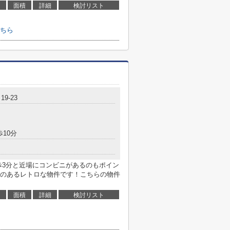
面積
詳細
検討リスト
ちら
9-23
歩10分
歩3分と近場にコンビニがあるのもポイン
のあるレトロな物件です！こちらの物件
面積
詳細
検討リスト