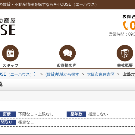
賃貸・不動産情報を探すならA-HOUSE（エーハウス）
営業時間：09:3
USE（エーハウス）】
>
(賃貸)地域から探す
>
大阪市東住吉区
>
山坂の
覧
面積
下限なし～上限なし
築年数
指定しない
間取り
指定なし