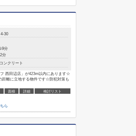
-30
歩9分
2分
コンクリート
 西田辺店」が423m以内にあります☆
の距離に立地する物件です☆防犯対策も
面積
詳細
検討リスト
ちら