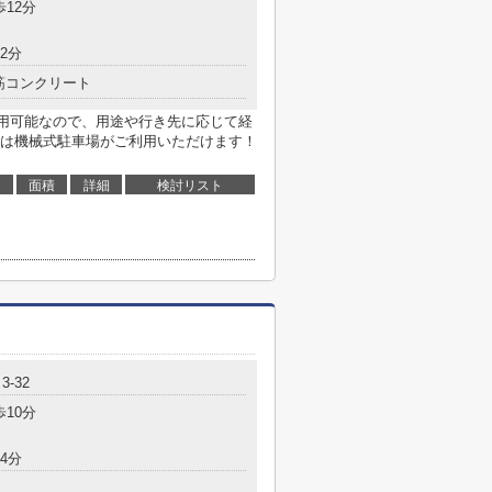
歩12分
2分
筋コンクリート
利用可能なので、用途や行き先に応じて経
は機械式駐車場がご利用いただけます！
面積
詳細
検討リスト
-32
歩10分
4分