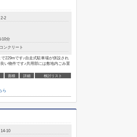
2-2
歩10分
コンクリート
で229mです♪自走式駐車場が併設され
が良い物件です♪共用部には敷地内ごみ置
面積
詳細
検討リスト
ちら
4-10