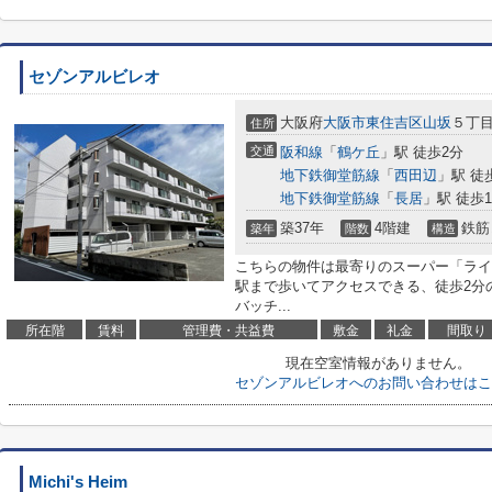
セゾンアルビレオ
大阪府
大阪市東住吉区
山坂
５丁目4
住所
交通
阪和線
「
鶴ケ丘
」駅 徒歩2分
地下鉄御堂筋線
「
西田辺
」駅 徒
地下鉄御堂筋線
「
長居
」駅 徒歩1
築37年
4階建
鉄筋
築年
階数
構造
こちらの物件は最寄りのスーパー「ライフ
駅まで歩いてアクセスできる、徒歩2分
バッチ...
所在階
賃料
管理費・共益費
敷金
礼金
間取り
現在空室情報がありません。
セゾンアルビレオへのお問い合わせはこ
Michi's Heim