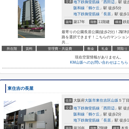
交通
地下鉄御堂筋線
「
西田辺
」駅 徒
阪和線
「
鶴ケ丘
」駅 徒歩5分
地下鉄御堂筋線
「
長居
」駅 徒歩1
築17年
11階建
鉄
築年
階数
構造
最寄りの公園長居公園(徒歩2分)！2駅
路を選択できます！こちらのマンション
共...
所在階
賃料
管理費・共益費
敷金
礼金
間取り
現在空室情報がありません。
KM山坂へのお問い合わせはこちら
東住吉の長屋
大阪府
大阪市東住吉区
山坂
５丁目3
住所
交通
地下鉄御堂筋線
「
西田辺
」駅 徒
阪和線
「
鶴ケ丘
」駅 徒歩2分
地下鉄御堂筋線
「
長居
」駅 徒歩1
築16年
2階建
木造
築年
階数
構造