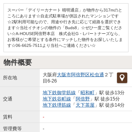
スーパー「デイリーカナート 晴明通店」が物件から317mのと
ころにあります☆自走式駐車場が併設されたマンションです
☆2駅利用可能なので、用途や行き先に応じて経路を選択でき
ます☆当社イチオシの物件の「Buds8」☆ぜひ一度ご覧くださ
い☆A-HOUSE阿倍野本店 株式会社G・Lパートナーズなら、
お客様がご希望とする条件にマッチした物件をお探しいたしま
す☆06-6625-7511より当社へご連絡ください☆
物件概要
大阪府
大阪市阿倍野区
松虫通
２丁
所在地
目6-26
地下鉄御堂筋線
「
昭和町
」駅 徒歩13分
交通
地下鉄谷町線
「
阿倍野
」駅 徒歩15分
地下鉄堺筋線
「
天下茶屋
」駅 徒歩14分
賃料
-
管理費等
-