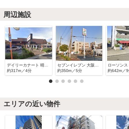
周辺施設
デイリーカナート 晴明通店
セブンイレブン 大阪阿倍野元町店
約317m／4分
約350m／5分
約642m／
エリアの近い物件