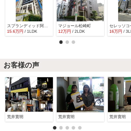
スプランディッド阿倍野
マジョール松崎町
セレッソコ
15.6
万
円
/ 1LDK
12
万
円
/ 2LDK
16
万
円
/ 3
お客様の声
荒井寛明
荒井寛明
荒井寛明