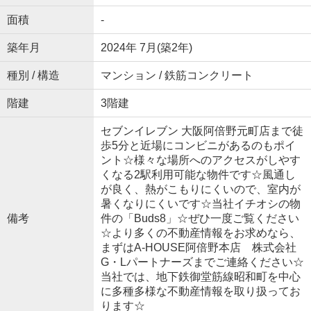
面積
-
築年月
2024年 7月(築2年)
種別 / 構造
マンション / 鉄筋コンクリート
階建
3階建
セブンイレブン 大阪阿倍野元町店まで徒
歩5分と近場にコンビニがあるのもポイ
ント☆様々な場所へのアクセスがしやす
くなる2駅利用可能な物件です☆風通し
が良く、熱がこもりにくいので、室内が
暑くなりにくいです☆当社イチオシの物
備考
件の「Buds8」☆ぜひ一度ご覧ください
☆より多くの不動産情報をお求めなら、
まずはA-HOUSE阿倍野本店 株式会社
G・Lパートナーズまでご連絡ください☆
当社では、地下鉄御堂筋線昭和町を中心
に多種多様な不動産情報を取り扱ってお
ります☆