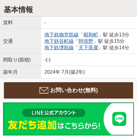
基本情報
賃料
-
地下鉄御堂筋線
「
昭和町
」駅 徒歩13分
交通
地下鉄谷町線
「
阿倍野
」駅 徒歩15分
地下鉄堺筋線
「
天下茶屋
」駅 徒歩14分
間取り(面積)
-(-)
築年月
2024年 7月(築2年)
お問い合わせ(無料)