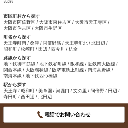
Buds8
市区町村から探す
大阪市阿倍野区
/
大阪市東住吉区
/
大阪市天王寺区
/
大阪市住吉区
/
大阪市生野区
町名から探す
天王寺町南
/
桑津
/
阿倍野筋
/
天王寺町北
/
北田辺
/
昭和町
/
松崎町
/
田辺
/
西今川
/
杭全
路線から探す
地下鉄御堂筋線
/
地下鉄谷町線
/
阪和線
/
近鉄南大阪線
/
関西本線
/
大阪環状線
/
阪堺電軌上町線
/
南海高野線
/
南海本線
/
地下鉄四つ橋線
駅から探す
天王寺
/
昭和町
/
美章園
/
河堀口
/
文の里
/
阿倍野
/
田辺
/
寺田町
/
西田辺
/
北田辺
電話でお問い合わせ