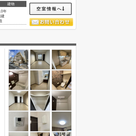
建物
空室情報へ
10年
階建
造