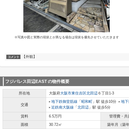
※写真や図と実際の現状とが異なる場合は現状を優先させていただきます
【外観】
コメント
フジパレス田辺EAST
の物件概要
所在地
大阪府
大阪市東住吉区
北田辺
６丁目1-3
地下鉄御堂筋線
「
昭和町
」駅 徒歩10分
地下
交通
近鉄南大阪線
「
北田辺
」駅 徒歩5分
賃料
6.5万円
管理費・共
面積
30.72㎡
築年月（築