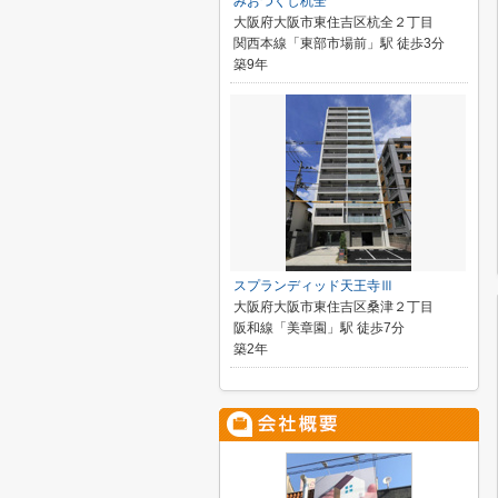
みおつくし杭全
大阪府大阪市東住吉区杭全２丁目
関西本線「東部市場前」駅 徒歩3分
築9年
スプランディッド天王寺Ⅲ
大阪府大阪市東住吉区桑津２丁目
阪和線「美章園」駅 徒歩7分
築2年