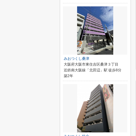
みおつくし桑津
大阪府大阪市東住吉区桑津３丁目
近鉄南大阪線「北田辺」駅 徒歩8分
築2年