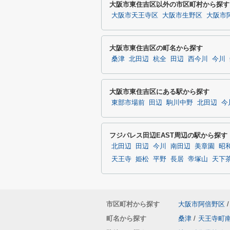
大阪市東住吉区以外の市区町村から探す
大阪市天王寺区
大阪市生野区
大阪市
大阪市東住吉区の町名から探す
桑津
北田辺
杭全
田辺
西今川
今川
大阪市東住吉区にある駅から探す
東部市場前
田辺
駒川中野
北田辺
今
フジパレス田辺EAST周辺の駅から探す
北田辺
田辺
今川
南田辺
美章園
昭
天王寺
姫松
平野
長居
帝塚山
天下
市区町村から探す
大阪市阿倍野区
/
町名から探す
桑津
/
天王寺町