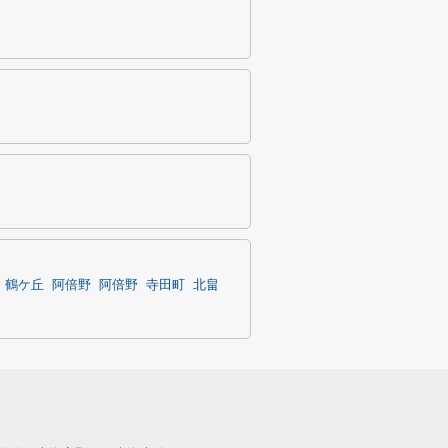
鶴ケ丘
阿倍野
阿倍野
寺田町
北畠