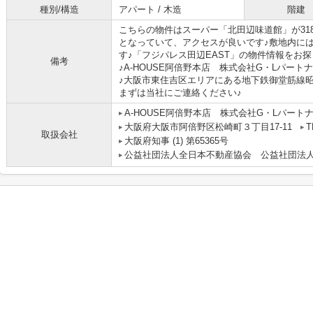
種別/構造
アパート / 木造
階建
こちらの物件はスーパー「北田辺味道館」が31
となっていて、アクセスが良いです♪敷地内に
す♪「フジパレス田辺EAST」の物件情報をお
備考
♪A-HOUSE阿倍野本店 株式会社G・Lパー
♪大阪市東住吉区エリアにある地下鉄御堂筋線
まずは当社にご連絡ください♪
A-HOUSE阿倍野本店 株式会社G・Lパート
大阪府大阪市阿倍野区松崎町３丁目17-11
T
取扱会社
大阪府知事 (1) 第65365号
公益社団法人全日本不動産協会 公益社団法