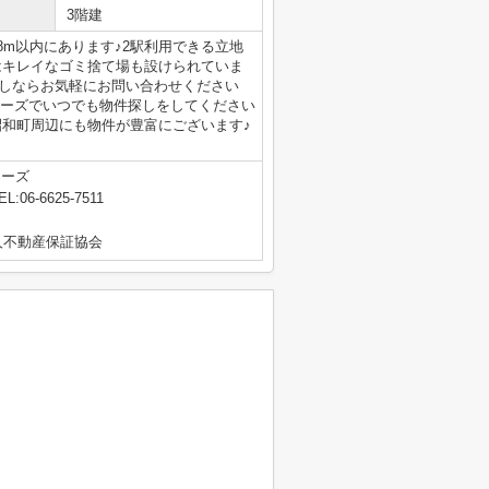
3階建
8m以内にあります♪2駅利用できる立地
はキレイなゴミ捨て場も設けられていま
探しならお気軽にお問い合わせください
トナーズでいつでも物件探しをしてください
昭和町周辺にも物件が豊富にございます♪
ナーズ
EL:06-6625-7511
人不動産保証協会