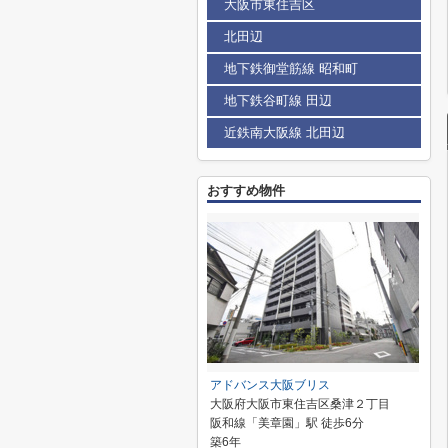
大阪市東住吉区
北田辺
地下鉄御堂筋線 昭和町
地下鉄谷町線 田辺
近鉄南大阪線 北田辺
おすすめ物件
アドバンス大阪ブリス
大阪府大阪市東住吉区桑津２丁目
阪和線「美章園」駅 徒歩6分
築6年