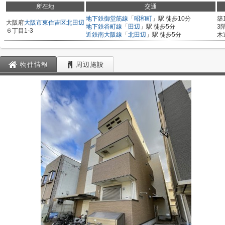
所在地
交通
地下鉄御堂筋線
「
昭和町
」駅 徒歩10分
築
大阪府
大阪市東住吉区
北田辺
地下鉄谷町線
「
田辺
」駅 徒歩5分
3
６丁目1-3
近鉄南大阪線
「
北田辺
」駅 徒歩5分
木
物件情報
周辺施設