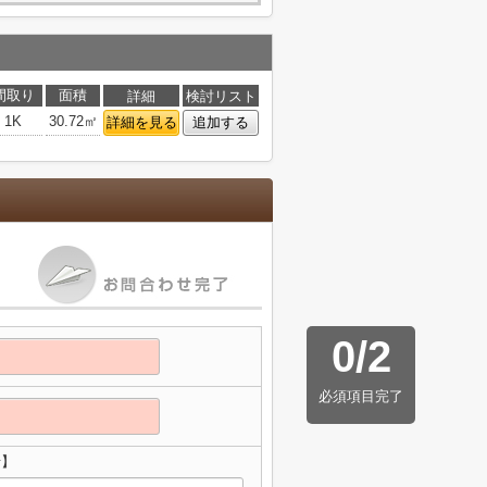
間取り
面積
詳細
検討リスト
1K
30.72㎡
詳細を見る
追加する
0
/
2
必須項目完了
せ】