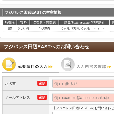
フジパレス田辺EAST
の空室情報
所在階
賃料
管理費・共益費
敷金/礼金/保証金/償却/敷引
1階
6.5万円
4,000円
/
/
/
/
0ヶ月
7万円
0ヶ月
-
-
フジパレス田辺EAST
へのお問い合わせ
お名前
必須
メールアドレス
必須
【フジパレス田辺EASTへのお問い合わ