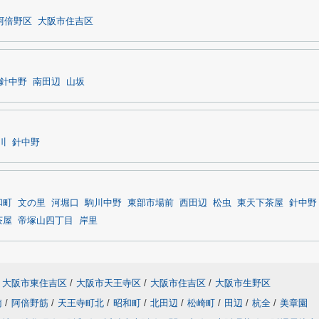
阿倍野区
大阪市住吉区
針中野
南田辺
山坂
川
針中野
和町
文の里
河堀口
駒川中野
東部市場前
西田辺
松虫
東天下茶屋
針中野
茶屋
帝塚山四丁目
岸里
大阪市東住吉区
/
大阪市天王寺区
/
大阪市住吉区
/
大阪市生野区
南
/
阿倍野筋
/
天王寺町北
/
昭和町
/
北田辺
/
松崎町
/
田辺
/
杭全
/
美章園