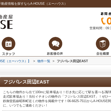
動産情報を探すならA-HOUSE（エーハウス）
営業時間：09:3
USE（エーハウス）】
>
物件一覧
>
フジパレス田辺EAST
フジパレス田辺EAST
こちらの物件から出て100mに駐車場あり！行き先に応じて駅を選べる2
走式駐車場あり！当社イチオシの物件の「フジパレス田辺EAST」！ぜひ
鉄御堂筋線昭和町近くの物件を掲載中です！06-6625-7511からA-HOU
に、いつでもご連絡ください！