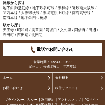
路線から探す
地下鉄御堂筋線
/
地下鉄谷町線
/
阪和線
/
近鉄南大阪線
/
関西本線
/
大阪環状線
/
阪堺電軌上町線
/
南海高野線
/
南海本線
/
地下鉄四つ橋線
駅から探す
天王寺
/
昭和町
/
美章園
/
河堀口
/
文の里
/
阿倍野
/
田辺
/
寺田町
/
西田辺
/
北田辺
電話でお問い合わせ
営業時間：
09:30～19:00
定休日：
毎週水曜日 年末年始
ホーム
会社概要
お問い合わせ
物件リクエスト
プライバシーポリシー
利用規約
アクセスマップ
PCサイト
Copyright(c) A-HOUSE阿倍野本店 株式会社G・Lパートナー