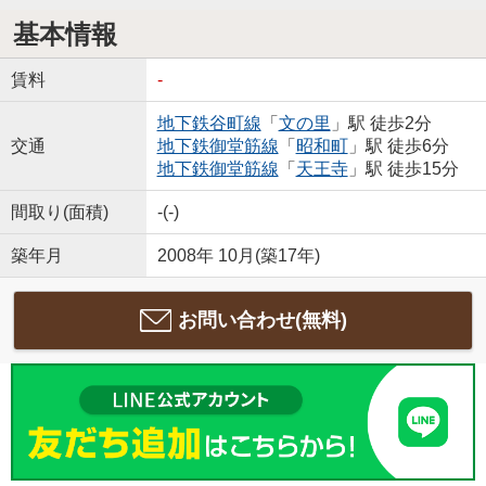
基本情報
賃料
-
地下鉄谷町線
「
文の里
」駅 徒歩2分
交通
地下鉄御堂筋線
「
昭和町
」駅 徒歩6分
地下鉄御堂筋線
「
天王寺
」駅 徒歩15分
間取り(面積)
-(-)
築年月
2008年 10月(築17年)
お問い合わせ(無料)