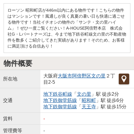
ローソン 昭和町店が446m以内にある物件です！こちらの物件
はマンションです！風通しが良く真夏の暑い日も快適に過ごせ
る物件です！当社イチオシの物件の「サンテ・文の里ハイ
ム」！ぜひ一度ご覧ください！A-HOUSE阿倍野本店 株式会
社G・Lパートナーズは、今まで地下鉄谷町線文の里の不動産物
件を数多くご紹介してきた実績があります！そのため、お客様
に満足頂ける自信あり！
物件概要
大阪府
大阪市阿倍野区
文の里
２丁
所在地
目2-5
地下鉄谷町線
「
文の里
」駅 徒歩2分
交通
地下鉄御堂筋線
「
昭和町
」駅 徒歩6分
地下鉄御堂筋線
「
天王寺
」駅 徒歩15分
賃料
-
管理費等
-