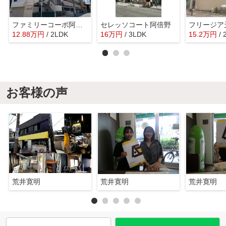
ファミリーコーポ阿倍野
セレッソコート阿倍野
フリージア
12.88
万
円
/ 2LDK
16
万
円
/ 3LDK
15.2
万
円
/
お客様の声
荒井寛明
荒井寛明
荒井寛明