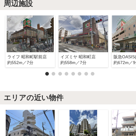
周辺施設
ライフ 昭和町駅前店
イズミヤ 昭和町店
約552m／7分
約558m／7分
約672m／
エリアの近い物件