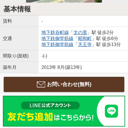
基本情報
賃料
-
地下鉄谷町線
「
文の里
」駅 徒歩2分
交通
地下鉄御堂筋線
「
昭和町
」駅 徒歩6分
地下鉄御堂筋線
「
天王寺
」駅 徒歩13分
間取り(面積)
-(-)
築年月
2013年 8月(築13年)
お問い合わせ(無料)