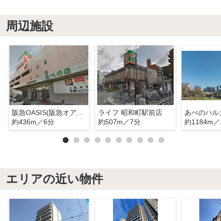
周辺施設
阪急OASIS(阪急オアシス) あべの店
ライフ 昭和町駅前店
約436m／6分
約507m／7分
約1184m／
エリアの近い物件