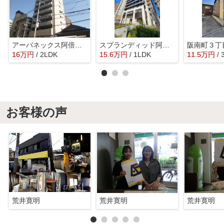
アーバネックス阿倍野松崎町
スプランディッド阿倍野
阪南町３丁
16
万
円
/ 2LDK
15.6
万
円
/ 1LDK
11.5
万
円
/
お客様の声
荒井寛明
荒井寛明
荒井寛明