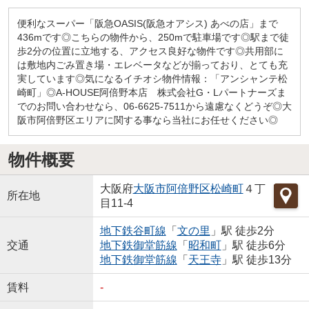
便利なスーパー「阪急OASIS(阪急オアシス) あべの店」まで
436mです◎こちらの物件から、250mで駐車場です◎駅まで徒
歩2分の位置に立地する、アクセス良好な物件です◎共用部に
は敷地内ごみ置き場・エレベータなどが揃っており、とても充
実しています◎気になるイチオシ物件情報：「アンシャンテ松
崎町」◎A-HOUSE阿倍野本店 株式会社G・Lパートナーズま
でのお問い合わせなら、06-6625-7511から遠慮なくどうぞ◎大
阪市阿倍野区エリアに関する事なら当社にお任せください◎
物件概要
大阪府
大阪市阿倍野区
松崎町
４丁
所在地
目11-4
地下鉄谷町線
「
文の里
」駅 徒歩2分
交通
地下鉄御堂筋線
「
昭和町
」駅 徒歩6分
地下鉄御堂筋線
「
天王寺
」駅 徒歩13分
賃料
-