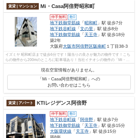
Mi・Casa阿倍野昭和町
賃貸 | マンション
仲手無料
敷0
地下鉄御堂筋線
「
昭和町
」駅 徒歩7分
地下鉄谷町線
「
文の里
」駅 徒歩8分
地下鉄御堂筋線
「
天王寺
」駅 徒歩18分
築2年
大阪府
大阪市阿倍野区
阪南町
１丁目38-3
イズミヤ 昭和町店まで徒歩6分です！陽当りの良さが魅力の物件です！こち
らの物件から200mのところに駐車場あり！当社イチオシの物件の「Mi・
Casa阿倍野昭和町」！ぜひ一度ご覧くださ...
現在空室情報がありません。
「Mi・Casa阿倍野昭和町」への
お問い合わせはこちら
KTIレジデンス阿倍野
賃貸 | アパート
仲手無料
敷0
地下鉄谷町線
「
阿倍野
」駅 徒歩7分
地下鉄御堂筋線
「
天王寺
」駅 徒歩15分
大阪環状線
「
天王寺
」駅 徒歩15分
築8年