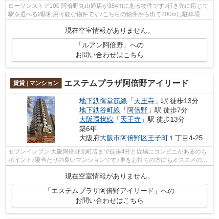
ローソンストア100 阿倍野丸山通店が384mにある物件です♪行き先に応じて
駅を選べる2駅利用可能な物件です♪こちらの物件から出て200mに駐車場あ
り♪気になるイチオシ物件情報：「ルアン...
現在空室情報がありません。
「ルアン阿倍野」への
お問い合わせはこちら
エステムプラザ阿倍野アイリード
賃貸 | マンション
地下鉄御堂筋線
「
天王寺
」駅 徒歩13分
地下鉄谷町線
「
阿倍野
」駅 徒歩7分
大阪環状線
「
天王寺
」駅 徒歩13分
築6年
大阪府
大阪市阿倍野区
王子町
１丁目4-25
セブンイレブン 大阪阿倍野元町店まで徒歩4分と近場にコンビニがあるのも
ポイント♪陽当たりの良いマンションです♪車をお持ちの方にもオススメの、
自走式駐車場を利用できるマンション...
現在空室情報がありません。
「エステムプラザ阿倍野アイリード」への
お問い合わせはこちら