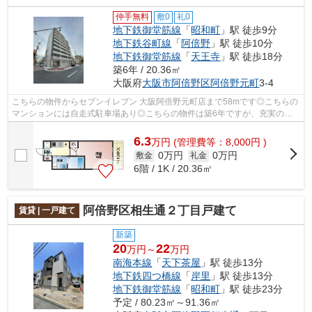
仲手無料
敷0
礼0
地下鉄御堂筋線
「
昭和町
」駅 徒歩9分
地下鉄谷町線
「
阿倍野
」駅 徒歩10分
地下鉄御堂筋線
「
天王寺
」駅 徒歩18分
築6年 / 20.36㎡
大阪府
大阪市阿倍野区
阿倍野元町
3-4
こちらの物件からセブンイレブン 大阪阿倍野元町店まで58mです◎こちらの
マンションには自走式駐車場あり◎こちらの物件は築6年ですが、充実の設
備が整っています◎共用部には敷地内ごみ...
6.3
万
円
(管理費等：8,000円 )
0万円
0万円
敷金
礼金
6階 / 1K / 20.36㎡
阿倍野区相生通２丁目戸建て
賃貸 | 一戸建て
新築
20
22
万円～
万円
南海本線
「
天下茶屋
」駅 徒歩13分
地下鉄四つ橋線
「
岸里
」駅 徒歩13分
地下鉄御堂筋線
「
昭和町
」駅 徒歩23分
予定 / 80.23㎡～91.36㎡