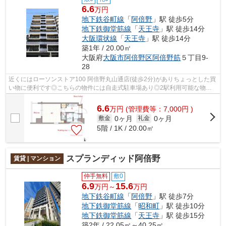
6.6
万円
地下鉄谷町線
「
阿倍野
」駅 徒歩5分
地下鉄御堂筋線
「
天王寺
」駅 徒歩14分
大阪環状線
「
天王寺
」駅 徒歩14分
築1年 / 20.00㎡
大阪府
大阪市阿倍野区
阿倍野筋
５丁目9-
28
近くにはローソンストア100 阿倍野丸山通店(徒歩2分)がありちょっとした買
い物に便利です◎こちらの物件には自走式駐車場あり◎2駅利用可能な物件
で目的地に応じて路線を選ぶことができ...
6.6
万
円
(管理費等：7,000円 )
0ヶ月
0ヶ月
敷金
礼金
5階 / 1K / 20.00㎡
スプランディッド阿倍野
賃貸 | マンション
仲手無料
敷0
6.9
15.6
万円～
万円
地下鉄谷町線
「
阿倍野
」駅 徒歩7分
地下鉄御堂筋線
「
昭和町
」駅 徒歩10分
地下鉄御堂筋線
「
天王寺
」駅 徒歩15分
築2年 / 22.05㎡～40.25㎡