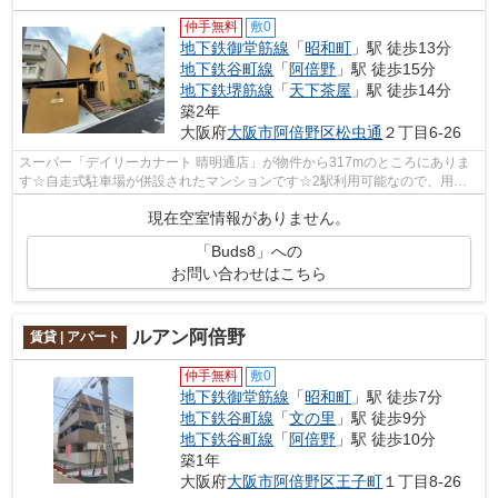
仲手無料
敷0
地下鉄御堂筋線
「
昭和町
」駅 徒歩13分
地下鉄谷町線
「
阿倍野
」駅 徒歩15分
地下鉄堺筋線
「
天下茶屋
」駅 徒歩14分
築2年
大阪府
大阪市阿倍野区
松虫通
２丁目6-26
スーパー「デイリーカナート 晴明通店」が物件から317mのところにありま
す☆自走式駐車場が併設されたマンションです☆2駅利用可能なので、用途
や行き先に応じて経路を選択できます☆当社...
現在空室情報がありません。
「Buds8」への
お問い合わせはこちら
ルアン阿倍野
賃貸 | アパート
仲手無料
敷0
地下鉄御堂筋線
「
昭和町
」駅 徒歩7分
地下鉄谷町線
「
文の里
」駅 徒歩9分
地下鉄谷町線
「
阿倍野
」駅 徒歩10分
築1年
大阪府
大阪市阿倍野区
王子町
１丁目8-26