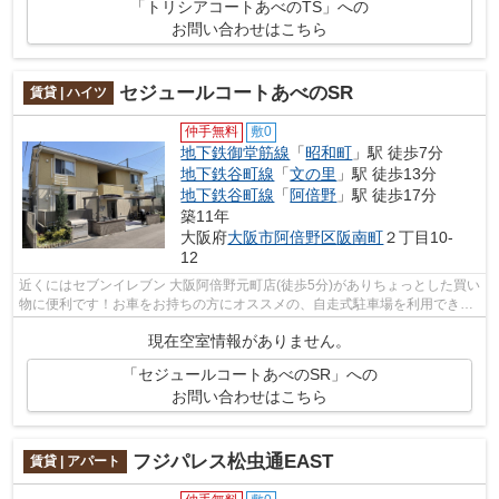
「トリシアコートあべのTS」への
お問い合わせはこちら
セジュールコートあべのSR
賃貸 | ハイツ
仲手無料
敷0
地下鉄御堂筋線
「
昭和町
」駅 徒歩7分
地下鉄谷町線
「
文の里
」駅 徒歩13分
地下鉄谷町線
「
阿倍野
」駅 徒歩17分
築11年
大阪府
大阪市阿倍野区
阪南町
２丁目10-
12
近くにはセブンイレブン 大阪阿倍野元町店(徒歩5分)がありちょっとした買い
物に便利です！お車をお持ちの方にオススメの、自走式駐車場を利用できる
物件です！忙しい日でもゴミ出しを...
現在空室情報がありません。
「セジュールコートあべのSR」への
お問い合わせはこちら
フジパレス松虫通EAST
賃貸 | アパート