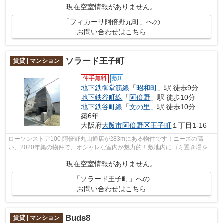
現在空室情報がありません。
「フィカーサ阿倍野元町」への
お問い合わせはこちら
ソラード王子町
賃貸 | マンション
仲手無料
敷0
地下鉄御堂筋線
「
昭和町
」駅 徒歩9分
地下鉄谷町線
「
阿倍野
」駅 徒歩10分
地下鉄谷町線
「
文の里
」駅 徒歩10分
築6年
大阪府
大阪市阿倍野区
王子町
１丁目1-16
ローソンストア100 阿倍野丸山通店が283mにある物件です！ニーズの高
い、2020年築の物件で、オシャレな室内が魅力的！敷地内にゴミ置き場を備
えているので敷地外に出る必要が無く、短...
現在空室情報がありません。
「ソラード王子町」への
お問い合わせはこちら
Buds8
賃貸 | マンション