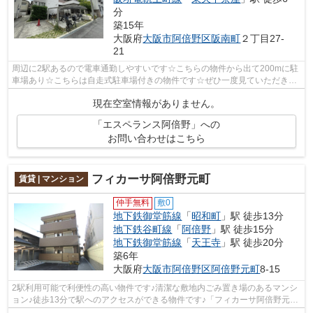
分
築15年
大阪府
大阪市阿倍野区
阪南町
２丁目27-
21
周辺に2駅あるので電車通勤しやすいです☆こちらの物件から出て200mに駐
車場あり☆こちらは自走式駐車場付きの物件です☆ぜひ一度見ていただきた
い、「エスペランス阿倍野」です☆大阪市阿...
現在空室情報がありません。
「エスペランス阿倍野」への
お問い合わせはこちら
フィカーサ阿倍野元町
賃貸 | マンション
仲手無料
敷0
地下鉄御堂筋線
「
昭和町
」駅 徒歩13分
地下鉄谷町線
「
阿倍野
」駅 徒歩15分
地下鉄御堂筋線
「
天王寺
」駅 徒歩20分
築6年
大阪府
大阪市阿倍野区
阿倍野元町
8-15
2駅利用可能で利便性の高い物件です♪清潔な敷地内ごみ置き場のあるマンシ
ョン♪徒歩13分で駅へのアクセスができる物件です♪「フィカーサ阿倍野元
町」のここがイチオシ♪A-HOUSE阿倍野本...