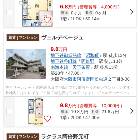
6.8
万
円
(管理費等：4,000円 )
0ヶ月
0ヶ月
敷金
礼金
1階 / 1LDK / 30.14㎡
ヴェルデベージュ
賃貸 | マンション
9.8
万円
地下鉄御堂筋線
「
昭和町
」駅 徒歩13分
地下鉄谷町線
「
阿倍野
」駅 徒歩13分
南海本線
「
天下茶屋
」駅 徒歩13分
築28年 / 47.00㎡
大阪府
大阪市阿倍野区
松虫通
２丁目8-36
デイリーカナート 晴明通店まで445mです♪陽当たりの良いマンションです♪
敷地内にはキレイなゴミ捨て場も設けられています♪「ヴェルデベージュ」の
物件情報をお探しならお気軽にお問い...
9.8
万
円
(管理費等：10,000円 )
10.8万円
21.6万円
敷金
礼金
1階 / 2LDK / 47.00㎡
ラクラス阿倍野元町
賃貸 | マンション