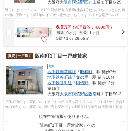
大阪府
大阪市阿倍野区
丸山通
１丁目6-25
近くにはローソンストア100 阿倍野丸山通店(徒歩4分)がありちょっとした買
い物に便利です！築7年のイチオシ物件はこちらです！様々な場所へのアク
セスがしやすくなる2駅利用可能な物件...
6.9
万
円
(管理費等：4,000円 )
0ヶ月
1ヶ月
敷金
礼金
3階 / 1K / 28.56㎡
阪南町1丁目一戸建貸家
賃貸 | 一戸建て
敷0
地下鉄御堂筋線
「
昭和町
」駅 徒歩7分
地下鉄谷町線
「
文の里
」駅 徒歩10分
地下鉄谷町線
「
阿倍野
」駅 徒歩12分
築16年
大阪府
大阪市阿倍野区
阪南町
１丁目56-2
戸建て物件は、室内のレイアウトの自由度も高くオススメです♪駅から徒歩7
分の物件なら、駅前のお買い物も便利です♪通風良好な物件は洗濯物も乾きや
すくなっています♪ぜひ一度見ていた...
現在空室情報がありません。
「阪南町1丁目一戸建貸家」への
お問い合わせはこちら