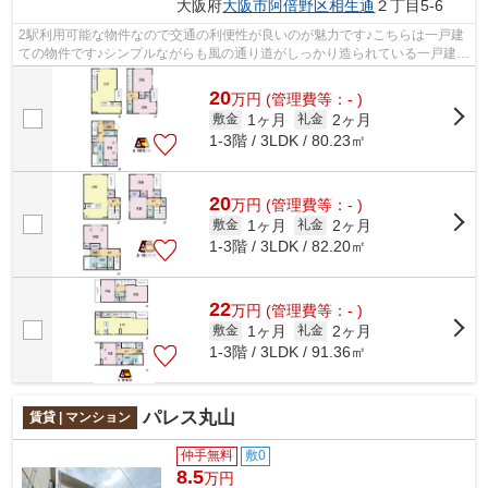
大阪府
大阪市阿倍野区
相生通
２丁目5-6
2駅利用可能な物件なので交通の利便性が良いのが魅力です♪こちらは一戸建
ての物件です♪シンプルながらも風の通り道がしっかり造られている一戸建て
です♪気になるイチオシ物件情報：「...
20
万
円
(管理費等：- )
1ヶ月
2ヶ月
敷金
礼金
1-3階 / 3LDK / 80.23㎡
20
万
円
(管理費等：- )
1ヶ月
2ヶ月
敷金
礼金
1-3階 / 3LDK / 82.20㎡
22
万
円
(管理費等：- )
1ヶ月
2ヶ月
敷金
礼金
1-3階 / 3LDK / 91.36㎡
パレス丸山
賃貸 | マンション
仲手無料
敷0
8.5
万円