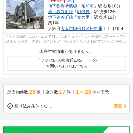
仲手無料
敷0
地下鉄御堂筋線
「
昭和町
」駅 徒歩10分
地下鉄谷町線
「
阿倍野
」駅 徒歩12分
地下鉄谷町線
「
文の里
」駅 徒歩15分
築1年
大阪府
大阪市阿倍野区
松虫通
１丁目10-4
こちらの物件はコンビニまで415mにあります♪こちらの物件はアパートです
♪きれいな外装・内装がポイント♪こだわりポイント満載のフジパレス松虫通
EAST♪大阪市阿倍野区に特化したA-HOUSE...
現在空室情報がありません。
「フジパレス松虫通EAST」への
お問い合わせはこちら
28
17
1～28
該当物件数
棟
空き数
件
棟を表示
変更
絞り込み条件：
なし