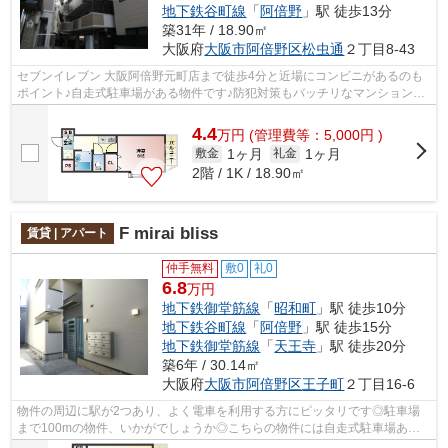
地下鉄谷町線
「
阿倍野
」駅 徒歩13分
築31年 / 18.90㎡
大阪府
大阪市阿倍野区
松虫通
２丁目8-43
セブンイレブン 大阪阿倍野元町店まで徒歩4分と近場にコンビニがあるのも
ポイント♪自走式駐車場がある物件です♪防犯対策もバッチリなマンションタ
イプの物件です♪気になるイチオシ物件...
4.4
万
円
(管理費等：5,000円 )
1ヶ月
1ヶ月
敷金
礼金
2階 / 1K / 18.90㎡
F mirai bliss
賃貸 | アパート
仲手無料
敷0
礼0
6.8
万円
地下鉄御堂筋線
「
昭和町
」駅 徒歩10分
地下鉄谷町線
「
阿倍野
」駅 徒歩15分
地下鉄御堂筋線
「
天王寺
」駅 徒歩20分
築6年 / 30.14㎡
大阪府
大阪市阿倍野区
王子町
２丁目16-6
物件の周辺に駅が2つあり、よく電車を利用する方にピッタリです◎駐車場
まで100mの物件、いかがでしょうか◎こちらの物件には自走式駐車場あり
◎「F mirai bliss」の物件情報をお探しなら...