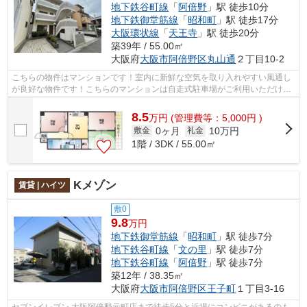
地下鉄谷町線
「
阿倍野
」駅 徒歩10分
地下鉄御堂筋線
「
昭和町
」駅 徒歩17分
大阪環状線
「
天王寺
」駅 徒歩20分
築39年 / 55.00㎡
大阪府
大阪市阿倍野区
丸山通
２丁目10-2
こちらの物件はマンションです！室内に新鮮な空気を取り入れやすい風通し
が良好な物件です！こちらのマンションは自走式駐車場がご利用いただけま
す！気になるイチオシ物件情報：「パ...
8.5
万
円
(管理費等：5,000円 )
0ヶ月
10万円
敷金
礼金
1階 / 3DK / 55.00㎡
Kメゾン
賃貸 | ハイツ
敷0
9.8
万円
地下鉄御堂筋線
「
昭和町
」駅 徒歩7分
地下鉄谷町線
「
文の里
」駅 徒歩7分
地下鉄谷町線
「
阿倍野
」駅 徒歩7分
築12年 / 38.35㎡
大阪府
大阪市阿倍野区
王子町
１丁目3-16
セブンイレブン 大阪阿倍野元町店まで徒歩5分と近場にコンビニがあるのも