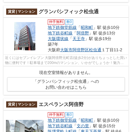
グランパシフィック松虫通
賃貸 | マンション
仲手無料
敷0
地下鉄御堂筋線
「
昭和町
」駅 徒歩10分
地下鉄谷町線
「
阿倍野
」駅 徒歩13分
大阪環状線
「
天王寺
」駅 徒歩19分
築7年
大阪府
大阪市阿倍野区
松虫通
１丁目11-2
近くにはセブンイレブン 大阪阿倍野元町店(徒歩2分)がありちょっとした買い
物に便利です！駐車場まで200mのマンション、いかがでしょうか！魅力的
で眺望良好な場所です！共用部には敷...
現在空室情報がありません。
「グランパシフィック松虫通」への
お問い合わせはこちら
エスペランス阿倍野
賃貸 | マンション
仲手無料
敷0
地下鉄御堂筋線
「
昭和町
」駅 徒歩10分
地下鉄谷町線
「
文の里
」駅 徒歩15分
阪堺電軌上町線
「
東天下茶屋
」駅 徒歩6