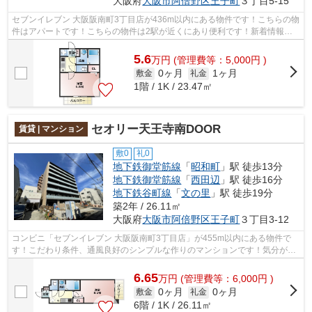
大阪府
大阪市阿倍野区
王子町
３丁目5-15
セブンイレブン 大阪阪南町3丁目店が436m以内にある物件です！こちらの物
件はアパートです！こちらの物件は2駅が近くにあり便利です！新着情報：
マメゾン阿倍野の空室情報ならコチラ！...
5.6
万
円
(管理費等：5,000円 )
0ヶ月
1ヶ月
敷金
礼金
1階 / 1K / 23.47㎡
セオリー天王寺南DOOR
賃貸 | マンション
敷0
礼0
地下鉄御堂筋線
「
昭和町
」駅 徒歩13分
地下鉄御堂筋線
「
西田辺
」駅 徒歩16分
地下鉄谷町線
「
文の里
」駅 徒歩19分
築2年 / 26.11㎡
大阪府
大阪市阿倍野区
王子町
３丁目3-12
コンビニ「セブンイレブン 大阪阪南町3丁目店」が455m以内にある物件で
す！こだわり条件、通風良好のシンプルな作りのマンションです！気分が落
ちた時には換気でリフレッシュしましょ...
6.65
万
円
(管理費等：6,000円 )
0ヶ月
0ヶ月
敷金
礼金
6階 / 1K / 26.11㎡