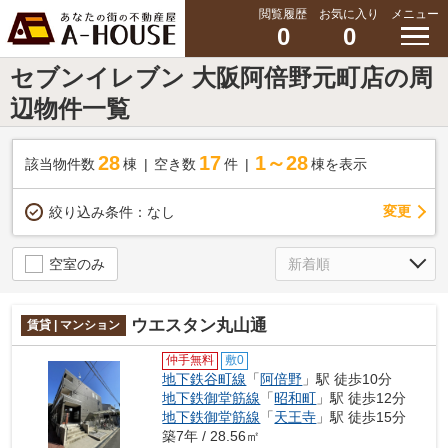
閲覧履歴
お気に入り
メニュー
0
0
セブンイレブン 大阪阿倍野元町店の周
辺物件一覧
28
17
1～28
該当物件数
棟
空き数
件
棟を表示
変更
絞り込み条件：
なし
空室のみ
ウエスタン丸山通
賃貸 | マンション
仲手無料
敷0
地下鉄谷町線
「
阿倍野
」駅 徒歩10分
地下鉄御堂筋線
「
昭和町
」駅 徒歩12分
地下鉄御堂筋線
「
天王寺
」駅 徒歩15分
築7年 / 28.56㎡