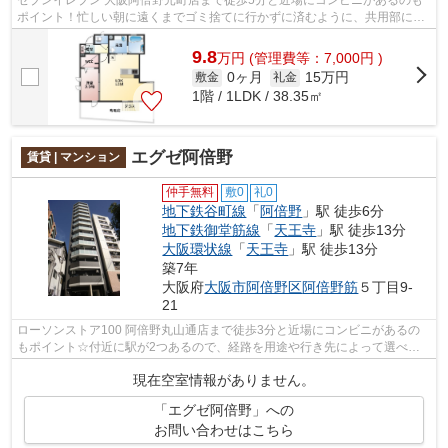
ポイント！忙しい朝に遠くまでゴミ捨てに行かずに済むように、共用部にゴ
ミ置き場があります！風通しのよさが...
9.8
万
円
(管理費等：7,000円 )
0ヶ月
15万円
敷金
礼金
1階 / 1LDK / 38.35㎡
エグゼ阿倍野
賃貸 | マンション
仲手無料
敷0
礼0
地下鉄谷町線
「
阿倍野
」駅 徒歩6分
地下鉄御堂筋線
「
天王寺
」駅 徒歩13分
大阪環状線
「
天王寺
」駅 徒歩13分
築7年
大阪府
大阪市阿倍野区
阿倍野筋
５丁目9-
21
ローソンストア100 阿倍野丸山通店まで徒歩3分と近場にコンビニがあるの
もポイント☆付近に駅が2つあるので、経路を用途や行き先によって選べる
物件です☆通風良好な物件です☆共用部には...
現在空室情報がありません。
「エグゼ阿倍野」への
お問い合わせはこちら