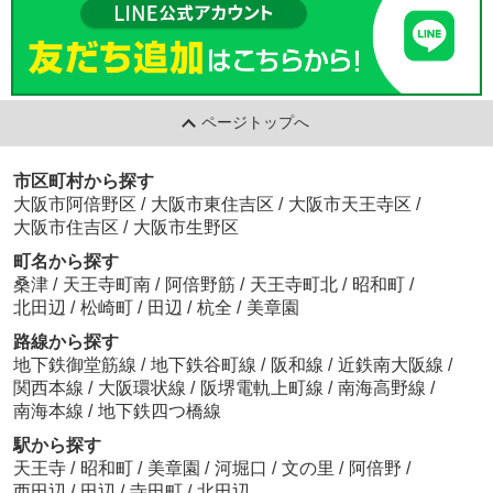
ページトップへ
市区町村から探す
大阪市阿倍野区
/
大阪市東住吉区
/
大阪市天王寺区
/
大阪市住吉区
/
大阪市生野区
町名から探す
桑津
/
天王寺町南
/
阿倍野筋
/
天王寺町北
/
昭和町
/
北田辺
/
松崎町
/
田辺
/
杭全
/
美章園
路線から探す
地下鉄御堂筋線
/
地下鉄谷町線
/
阪和線
/
近鉄南大阪線
/
関西本線
/
大阪環状線
/
阪堺電軌上町線
/
南海高野線
/
南海本線
/
地下鉄四つ橋線
駅から探す
天王寺
/
昭和町
/
美章園
/
河堀口
/
文の里
/
阿倍野
/
西田辺
/
田辺
/
寺田町
/
北田辺