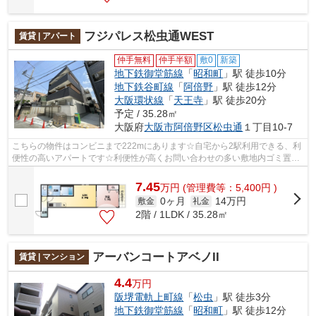
フジパレス松虫通WEST
賃貸 | アパート
仲手無料
仲手半額
敷0
新築
地下鉄御堂筋線
「
昭和町
」駅 徒歩10分
地下鉄谷町線
「
阿倍野
」駅 徒歩12分
大阪環状線
「
天王寺
」駅 徒歩20分
予定 / 35.28㎡
大阪府
大阪市阿倍野区
松虫通
１丁目10-7
こちらの物件はコンビニまで222mにあります☆自宅から2駅利用できる、利
便性の高いアパートです☆利便性が高くお問い合わせの多い敷地内ゴミ置き
場です☆当社イチオシの物件の「フジパレ...
7.45
万
円
(管理費等：5,400円 )
0ヶ月
14万円
敷金
礼金
2階 / 1LDK / 35.28㎡
アーバンコートアベノII
賃貸 | マンション
4.4
万円
阪堺電軌上町線
「
松虫
」駅 徒歩3分
地下鉄御堂筋線
「
昭和町
」駅 徒歩12分