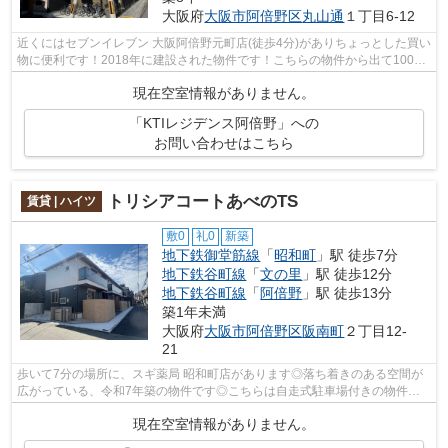
大阪府
大阪市阿倍野区
丸山通
１丁目6-12
近くにはセブンイレブン 大阪阿倍野元町店(徒歩4分)がありちょっとした買い
物に便利です！2018年に建設された物件です！こちらの物件から出て100m
に駐車場あり！当社イチオシの物件の...
現在空室情報がありません。
「KTIレジデンス阿倍野」への
お問い合わせはこちら
トリシアコートあべのTS
賃貸 | ハイツ
敷0
礼0
新築
地下鉄御堂筋線
「
昭和町
」駅 徒歩7分
地下鉄谷町線
「
文の里
」駅 徒歩12分
地下鉄谷町線
「
阿倍野
」駅 徒歩13分
築1年未満
大阪府
大阪市阿倍野区
阪南町
２丁目12-
21
歩いて7分の場所に、スギ薬局 昭和町店があります◎落ち着きのある空間が
広がっている、令和7年築の物件です◎こちらは自走式駐車場付きの物件で
す◎気になるイチオシ物件情報：「トリシ...
現在空室情報がありません。