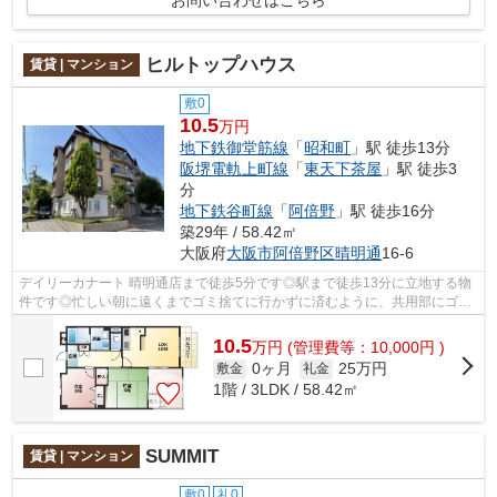
ヒルトップハウス
賃貸 | マンション
敷0
10.5
万円
地下鉄御堂筋線
「
昭和町
」駅 徒歩13分
阪堺電軌上町線
「
東天下茶屋
」駅 徒歩3
分
地下鉄谷町線
「
阿倍野
」駅 徒歩16分
築29年 / 58.42㎡
大阪府
大阪市阿倍野区
晴明通
16-6
デイリーカナート 晴明通店まで徒歩5分です◎駅まで徒歩13分に立地する物
件です◎忙しい朝に遠くまでゴミ捨てに行かずに済むように、共用部にゴミ
置き場を備え付けております◎「ヒルトッ...
10.5
万
円
(管理費等：10,000円 )
0ヶ月
25万円
敷金
礼金
1階 / 3LDK / 58.42㎡
SUMMIT
賃貸 | マンション
敷0
礼0