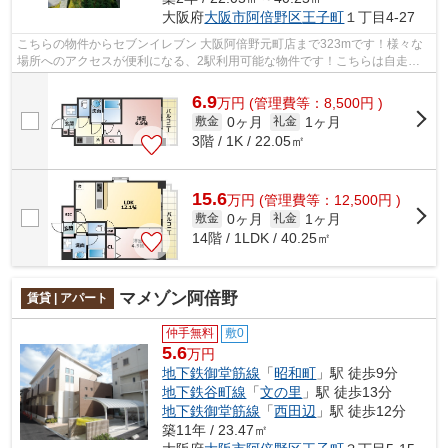
大阪府
大阪市阿倍野区
王子町
１丁目4-27
こちらの物件からセブンイレブン 大阪阿倍野元町店まで323mです！様々な
場所へのアクセスが便利になる、2駅利用可能な物件です！こちらは自走式
駐車場付きの物件です！共用部にはエレ...
6.9
万
円
(管理費等：8,500円 )
0ヶ月
1ヶ月
敷金
礼金
3階 / 1K / 22.05㎡
15.6
万
円
(管理費等：12,500円 )
0ヶ月
1ヶ月
敷金
礼金
14階 / 1LDK / 40.25㎡
マメゾン阿倍野
賃貸 | アパート
仲手無料
敷0
5.6
万円
地下鉄御堂筋線
「
昭和町
」駅 徒歩9分
地下鉄谷町線
「
文の里
」駅 徒歩13分
地下鉄御堂筋線
「
西田辺
」駅 徒歩12分
築11年 / 23.47㎡