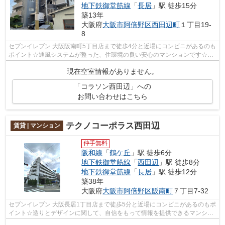
地下鉄御堂筋線
「
長居
」駅 徒歩15分
築13年
大阪府
大阪市阿倍野区
西田辺町
１丁目19-
8
セブンイレブン 大阪阪南町5丁目店まで徒歩4分と近場にコンビニがあるのも
ポイント☆通風システムが整った、住環境の良い安心のマンションです☆こ
ちらはマンションタイプになります☆共...
現在空室情報がありません。
「コラソン西田辺」への
お問い合わせはこちら
テクノコーポラス西田辺
賃貸 | マンション
仲手無料
阪和線
「
鶴ケ丘
」駅 徒歩6分
地下鉄御堂筋線
「
西田辺
」駅 徒歩8分
地下鉄御堂筋線
「
長居
」駅 徒歩12分
築38年
大阪府
大阪市阿倍野区
阪南町
７丁目7-32
セブンイレブン 大阪長居1丁目店まで徒歩5分と近場にコンビニがあるのもポ
イント☆造りとデザインに関して、自信をもって情報を提供できるマンショ
ンです☆駅から徒歩6分の位置にある物...