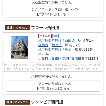
現在空室情報がありません。
「テクノコーポラス西田辺」への
お問い合わせはこちら
フローレ西田辺
賃貸 | マンション
仲手無料
敷0
地下鉄御堂筋線
「
西田辺
」駅 徒歩1分
阪和線
「
鶴ケ丘
」駅 徒歩7分
地下鉄御堂筋線
「
長居
」駅 徒歩15分
築23年
大阪府
大阪市阿倍野区
阪南町
５丁目23-3
近くにはセブンイレブン 大阪阪南町5丁目店(徒歩3分)がありちょっとした買
い物に便利です！多くの方がこだわる、陽の当りが良好で快適な物件です！
こちらはマンションタイプになります...
現在空室情報がありません。
「フローレ西田辺」への
お問い合わせはこちら
シャンピア西田辺
賃貸 | マンション