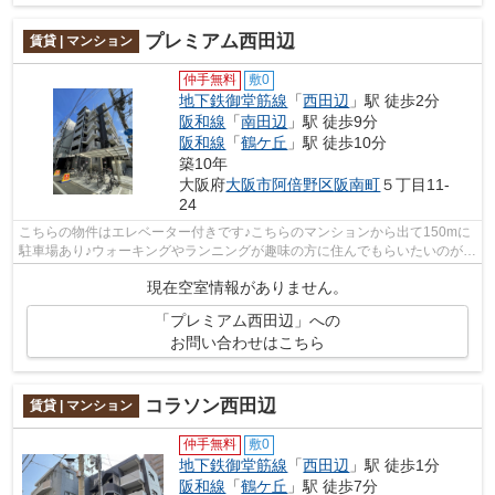
プレミアム西田辺
賃貸 | マンション
仲手無料
敷0
地下鉄御堂筋線
「
西田辺
」駅 徒歩2分
阪和線
「
南田辺
」駅 徒歩9分
阪和線
「
鶴ケ丘
」駅 徒歩10分
築10年
大阪府
大阪市阿倍野区
阪南町
５丁目11-
24
こちらの物件はエレベーター付きです♪こちらのマンションから出て150mに
駐車場あり♪ウォーキングやランニングが趣味の方に住んでもらいたいのが平
坦な場所にあるマンションです♪ご利用...
現在空室情報がありません。
「プレミアム西田辺」への
お問い合わせはこちら
コラソン西田辺
賃貸 | マンション
仲手無料
敷0
地下鉄御堂筋線
「
西田辺
」駅 徒歩1分
阪和線
「
鶴ケ丘
」駅 徒歩7分