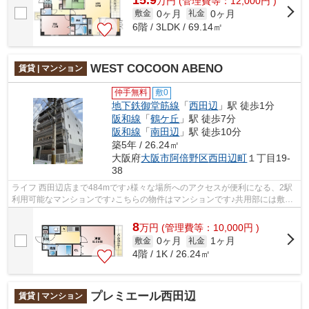
万
円
(管理費等：12,000円 )
0ヶ月
0ヶ月
敷金
礼金
6階 / 3LDK / 69.14㎡
WEST COCOON ABENO
賃貸 | マンション
仲手無料
敷0
地下鉄御堂筋線
「
西田辺
」駅 徒歩1分
阪和線
「
鶴ケ丘
」駅 徒歩7分
阪和線
「
南田辺
」駅 徒歩10分
築5年 / 26.24㎡
大阪府
大阪市阿倍野区
西田辺町
１丁目19-
38
ライフ 西田辺店まで484mです♪様々な場所へのアクセスが便利になる、2駅
利用可能なマンションです♪こちらの物件はマンションです♪共用部には敷地
内ごみ置き場・エレベータなど様々な設...
8
万
円
(管理費等：10,000円 )
0ヶ月
1ヶ月
敷金
礼金
4階 / 1K / 26.24㎡
プレミエール西田辺
賃貸 | マンション