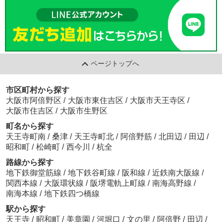
ページトップへ
市区町村から探す
大阪市阿倍野区
/
大阪市東住吉区
/
大阪市天王寺区
/
大阪市住吉区
/
大阪市生野区
町名から探す
天王寺町南
/
桑津
/
天王寺町北
/
阿倍野筋
/
北田辺
/
田辺
/
昭和町
/
松崎町
/
西今川
/
杭全
路線から探す
地下鉄御堂筋線
/
地下鉄谷町線
/
阪和線
/
近鉄南大阪線
/
関西本線
/
大阪環状線
/
阪堺電軌上町線
/
南海高野線
/
南海本線
/
地下鉄四つ橋線
駅から探す
天王寺
/
昭和町
/
美章園
/
河堀口
/
文の里
/
阿倍野
/
田辺
/