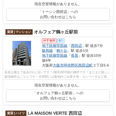
現在空室情報がありません。
「トーシン西田辺」への
お問い合わせはこちら
オルフェア鶴ヶ丘駅前
賃貸 | マンション
仲手無料
敷0
地下鉄御堂筋線
「
西田辺
」駅 徒歩7分
阪和線
「
鶴ケ丘
」駅 徒歩1分
地下鉄御堂筋線
「
長居
」駅 徒歩10分
築4年
大阪府
大阪市阿倍野区
西田辺町
２丁目5-6
長居公園まで徒歩2分と近いです！2駅利用可能の物件です！まだまだ新しい
築浅物件はこちらです！共用部には敷地内ごみ置き場・エレベータなど様々
な設備やサービスが揃っているので便...
現在空室情報がありません。
「オルフェア鶴ヶ丘駅前」への
お問い合わせはこちら
LA MAISON VERTE 西田辺
賃貸 | ハイツ