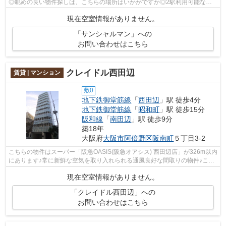
◎眺めの良い物件探しは、こちらの場所はいかがですか◎2駅利用可能な物
件なので、交通経路を選ぶことができます...
現在空室情報がありません。
「サンシャルマン」への
お問い合わせはこちら
クレイドル西田辺
賃貸 | マンション
敷0
地下鉄御堂筋線
「
西田辺
」駅 徒歩4分
地下鉄御堂筋線
「
昭和町
」駅 徒歩15分
阪和線
「
南田辺
」駅 徒歩9分
築18年
大阪府
大阪市阿倍野区
阪南町
５丁目3-2
こちらの物件はスーパー「阪急OASIS(阪急オアシス) 西田辺店」が326m以内
にあります♪常に新鮮な空気を取り入れられる通風良好な間取りの物件♪こち
らは自走式駐車場付きの物件です♪共用...
現在空室情報がありません。
「クレイドル西田辺」への
お問い合わせはこちら