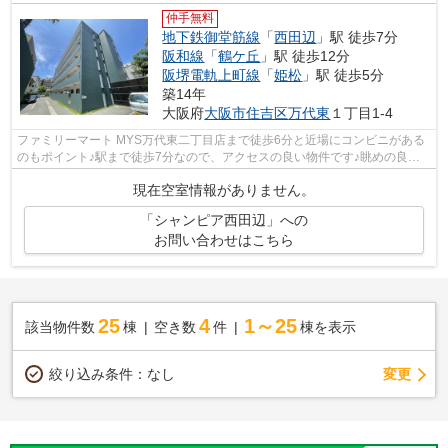
仲手無料
地下鉄御堂筋線
「
西田辺
」駅 徒歩7分
阪和線
「
鶴ケ丘
」駅 徒歩12分
阪堺電軌上町線
「
姫松
」駅 徒歩5分
築14年
大阪府
大阪市住吉区
万代東
１丁目1-4
ファミリーマート MYS万代東二丁目店まで徒歩6分と近場にコンビニがある
のもポイント♪駅まで徒歩7分なので、アクセスの良い物件です♪眺めの良い
物件です♪共用部にはエレベータ・敷地内...
現在空室情報がありません。
「シャンピア西田辺」への
お問い合わせはこちら
25
4
1～25
該当物件数
棟
空き数
件
棟を表示
変更
絞り込み条件：
なし