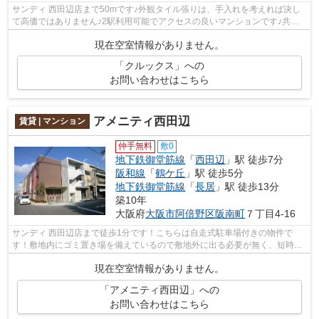
サンディ 西田辺店まで50mです♪外観タイル張りは、手入れを考えれば決し
て高価ではありません♪2駅利用可能でアクセスの良いマンションです♪共用
部には敷地内ごみ置き場・エレベータな...
現在空室情報がありません。
「クルックス」への
お問い合わせはこちら
アメニティ西田辺
賃貸 | マンション
仲手無料
敷0
地下鉄御堂筋線
「
西田辺
」駅 徒歩7分
阪和線
「
鶴ケ丘
」駅 徒歩5分
地下鉄御堂筋線
「
長居
」駅 徒歩13分
築10年
大阪府
大阪市阿倍野区
阪南町
７丁目4-16
サンディ 西田辺店まで徒歩1分です！こちらは自走式駐車場付きの物件で
す！敷地内にゴミ置き場を備えているので敷地外に出る必要が無く、短時間
でサッとゴミ出しを終えられます！「ア...
現在空室情報がありません。
「アメニティ西田辺」への
お問い合わせはこちら