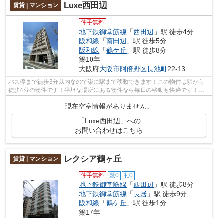
Luxe西田辺
賃貸 | マンション
仲手無料
地下鉄御堂筋線
「
西田辺
」駅 徒歩4分
阪和線
「
南田辺
」駅 徒歩5分
阪和線
「
鶴ケ丘
」駅 徒歩8分
築10年
大阪府
大阪市阿倍野区
長池町
22-13
バス停まで徒歩3分以内なので楽に駅まで移動できます！この物件は駅から
徒歩4分の物件です！平坦な場所にある物件なら毎日の移動も快適です！共
用部にはエレベータ・敷地内ごみ置き場...
現在空室情報がありません。
「Luxe西田辺」への
お問い合わせはこちら
レクシア鶴ヶ丘
賃貸 | マンション
仲手無料
敷0
礼0
地下鉄御堂筋線
「
西田辺
」駅 徒歩8分
地下鉄御堂筋線
「
長居
」駅 徒歩9分
阪和線
「
鶴ケ丘
」駅 徒歩1分
築17年