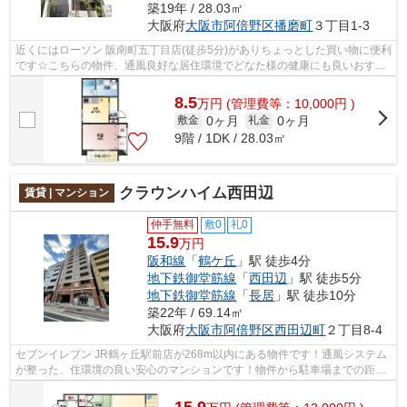
築19年 / 28.03㎡
大阪府
大阪市阿倍野区
播磨町
３丁目1-3
近くにはローソン 阪南町五丁目店(徒歩5分)がありちょっとした買い物に便利
です☆こちらの物件、通風良好な居住環境でどなた様の健康にも良いおすす
めの物件です☆駅から徒歩8分に立地す...
8.5
万
円
(管理費等：10,000円 )
0ヶ月
0ヶ月
敷金
礼金
9階 / 1DK / 28.03㎡
クラウンハイム西田辺
賃貸 | マンション
仲手無料
敷0
礼0
15.9
万円
阪和線
「
鶴ケ丘
」駅 徒歩4分
地下鉄御堂筋線
「
西田辺
」駅 徒歩5分
地下鉄御堂筋線
「
長居
」駅 徒歩10分
築22年 / 69.14㎡
大阪府
大阪市阿倍野区
西田辺町
２丁目8-4
セブンイレブン JR鶴ヶ丘駅前店が268m以内にある物件です！通風システム
が整った、住環境の良い安心のマンションです！物件から駐車場までの距離
は200mです！共用部には敷地内ごみ置き...
15.9