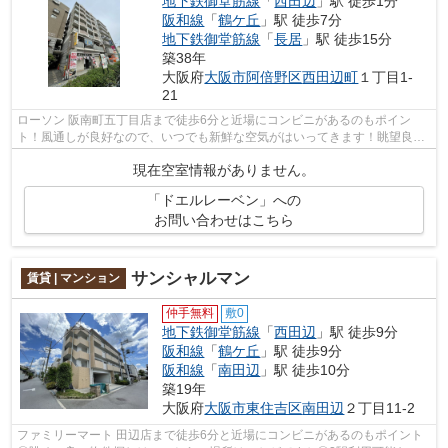
地下鉄御堂筋線
「
西田辺
」駅 徒歩1分
阪和線
「
鶴ケ丘
」駅 徒歩7分
地下鉄御堂筋線
「
長居
」駅 徒歩15分
築38年
大阪府
大阪市阿倍野区
西田辺町
１丁目1-
21
ローソン 阪南町五丁目店まで徒歩6分と近場にコンビニがあるのもポイン
ト！風通しが良好なので、いつでも新鮮な空気がはいってきます！眺望良好
なマンションです！「ドエルレーベン」...
現在空室情報がありません。
「ドエルレーベン」への
お問い合わせはこちら
サンシャルマン
賃貸 | マンション
仲手無料
敷0
地下鉄御堂筋線
「
西田辺
」駅 徒歩9分
阪和線
「
鶴ケ丘
」駅 徒歩9分
阪和線
「
南田辺
」駅 徒歩10分
築19年
大阪府
大阪市東住吉区
南田辺
２丁目11-2
ファミリーマート 田辺店まで徒歩6分と近場にコンビニがあるのもポイント