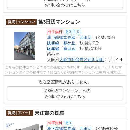
お問い合わせはこちら
第3田辺マンション
賃貸 | マンション
仲手無料
敷0
礼0
地下鉄御堂筋線
「
西田辺
」駅 徒歩3分
阪和線
「
鶴ケ丘
」駅 徒歩6分
阪和線
「
南田辺
」駅 徒歩10分
築47年
大阪府
大阪市阿倍野区
西田辺町
１丁目4-4
こちらの物件はコンビニまでの距離が179mです！防犯対策もバッチリなマ
ンションタイプの物件です！陽当たりが良好なマンションは梅雨時期の湿気
もたまりにくい条件です！「第3田辺マン...
現在空室情報がありません。
「第3田辺マンション」への
お問い合わせはこちら
東住吉の長屋
賃貸 | アパート
仲手無料
敷0
地下鉄御堂筋線
「
西田辺
」駅 徒歩10分