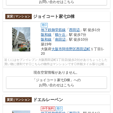
お問い合わせはこちら
ジョイコート家七D棟
賃貸 | マンション
敷0
地下鉄御堂筋線
「
西田辺
」駅 徒歩1分
阪和線
「
鶴ケ丘
」駅 徒歩7分
阪和線
「
南田辺
」駅 徒歩10分
築19年
大阪府
大阪市阿倍野区
西田辺町
１丁目1-
20
近くにはセブンイレブン 大阪西田辺町1丁目店(徒歩2分)がありちょっとした
買い物に便利です◎こちらの物件はマンションです◎外観タイル張りは耐久
性に優れ、管理の手間も抑えられます◎...
現在空室情報がありません。
「ジョイコート家七D棟」への
お問い合わせはこちら
ドエルレーベン
賃貸 | マンション
仲手無料
敷0