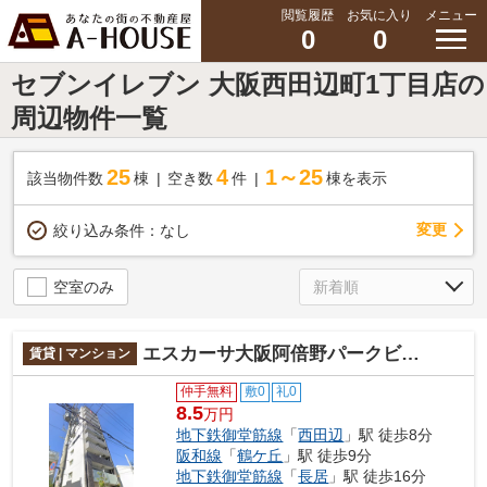
閲覧履歴
お気に入り
メニュー
0
0
セブンイレブン 大阪西田辺町1丁目店の
周辺物件一覧
25
4
1～25
該当物件数
棟
空き数
件
棟を表示
変更
絞り込み条件：
なし
空室のみ
エスカーサ大阪阿倍野パークビュー
賃貸 | マンション
仲手無料
敷0
礼0
8.5
万円
地下鉄御堂筋線
「
西田辺
」駅 徒歩8分
阪和線
「
鶴ケ丘
」駅 徒歩9分
地下鉄御堂筋線
「
長居
」駅 徒歩16分