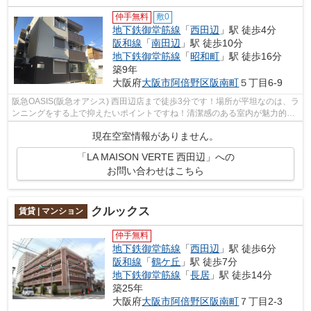
仲手無料
敷0
地下鉄御堂筋線
「
西田辺
」駅 徒歩4分
阪和線
「
南田辺
」駅 徒歩10分
地下鉄御堂筋線
「
昭和町
」駅 徒歩16分
築9年
大阪府
大阪市阿倍野区
阪南町
５丁目6-9
阪急OASIS(阪急オアシス) 西田辺店まで徒歩3分です！場所が平坦なのは、ラ
ンニングをする上で抑えたいポイントですね！清潔感のある室内が魅力的な
平成29年築の物件となっており、一押...
現在空室情報がありません。
「LA MAISON VERTE 西田辺」への
お問い合わせはこちら
クルックス
賃貸 | マンション
仲手無料
地下鉄御堂筋線
「
西田辺
」駅 徒歩6分
阪和線
「
鶴ケ丘
」駅 徒歩7分
地下鉄御堂筋線
「
長居
」駅 徒歩14分
築25年
大阪府
大阪市阿倍野区
阪南町
７丁目2-3