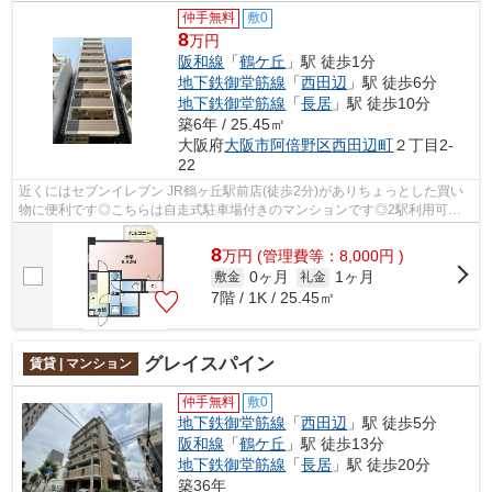
仲手無料
敷0
8
万円
阪和線
「
鶴ケ丘
」駅 徒歩1分
地下鉄御堂筋線
「
西田辺
」駅 徒歩6分
地下鉄御堂筋線
「
長居
」駅 徒歩10分
築6年 / 25.45㎡
大阪府
大阪市阿倍野区
西田辺町
２丁目2-
22
近くにはセブンイレブン JR鶴ヶ丘駅前店(徒歩2分)がありちょっとした買い
物に便利です◎こちらは自走式駐車場付きのマンションです◎2駅利用可能
なアクセスの良いマンションです◎共用部...
8
万
円
(管理費等：8,000円 )
0ヶ月
1ヶ月
敷金
礼金
7階 / 1K / 25.45㎡
グレイスパイン
賃貸 | マンション
仲手無料
敷0
地下鉄御堂筋線
「
西田辺
」駅 徒歩5分
阪和線
「
鶴ケ丘
」駅 徒歩13分
地下鉄御堂筋線
「
長居
」駅 徒歩20分
築36年