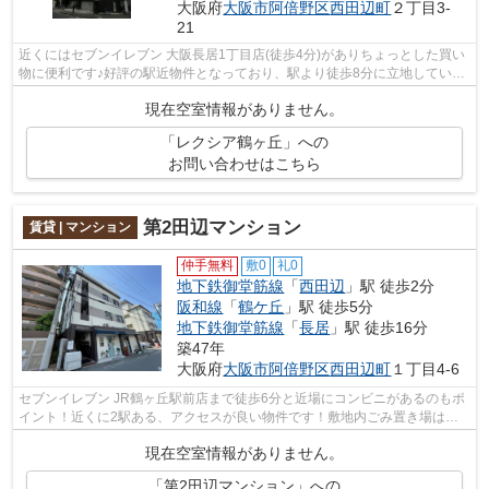
大阪府
大阪市阿倍野区
西田辺町
２丁目3-
21
近くにはセブンイレブン 大阪長居1丁目店(徒歩4分)がありちょっとした買い
物に便利です♪好評の駅近物件となっており、駅より徒歩8分に立地していま
す♪眺望良好なマンションで魅力的で...
現在空室情報がありません。
「レクシア鶴ヶ丘」への
お問い合わせはこちら
第2田辺マンション
賃貸 | マンション
仲手無料
敷0
礼0
地下鉄御堂筋線
「
西田辺
」駅 徒歩2分
阪和線
「
鶴ケ丘
」駅 徒歩5分
地下鉄御堂筋線
「
長居
」駅 徒歩16分
築47年
大阪府
大阪市阿倍野区
西田辺町
１丁目4-6
セブンイレブン JR鶴ヶ丘駅前店まで徒歩6分と近場にコンビニがあるのもポ
イント！近くに2駅ある、アクセスが良い物件です！敷地内ごみ置き場は、
毎日のごみ捨ての煩わしさを軽減します...
現在空室情報がありません。
「第2田辺マンション」への