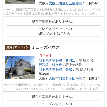
大阪府
大阪市阿倍野区
播磨町
１丁目24-1
ローソン 阪南町五丁目店まで徒歩3分と近場にコンビニがあるのもポイント
◎2駅利用できる物件は電車での移動が便利です◎メンテナンスフリーにな
ることが外観タイル張りの魅力です◎新着...
現在空室情報がありません。
「グレイスパイン」への
お問い合わせはこちら
ミューズハウス
賃貸 | マンション
仲手無料
地下鉄御堂筋線
「
西田辺
」駅 徒歩9分
阪和線
「
鶴ケ丘
」駅 徒歩7分
地下鉄御堂筋線
「
長居
」駅 徒歩13分
築38年
大阪府
大阪市阿倍野区
阪南町
７丁目8-27
サンディ 西田辺店まで徒歩5分です！敷地内ごみ置き場は、忙しいあなたに
とってマストな条件ではないでしょうか！こちらの物件には自走式駐車場あ
り！ぜひ一度見ていただきたい、「ミ...
現在空室情報がありません。
「ミューズハウス」への