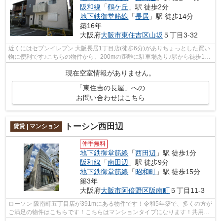
阪和線
「
鶴ケ丘
」駅 徒歩2分
地下鉄御堂筋線
「
長居
」駅 徒歩14分
築16年
大阪府
大阪市東住吉区
山坂
５丁目3-32
近くにはセブンイレブン 大阪長居1丁目店(徒歩6分)がありちょっとした買い
物に便利です♪こちらの物件から、200mの距離に駐車場あり♪駅から徒歩10
分に立地する物件です♪こだわりポイン...
現在空室情報がありません。
「東住吉の長屋」への
お問い合わせはこちら
トーシン西田辺
賃貸 | マンション
仲手無料
地下鉄御堂筋線
「
西田辺
」駅 徒歩1分
阪和線
「
南田辺
」駅 徒歩9分
地下鉄御堂筋線
「
昭和町
」駅 徒歩15分
築3年
大阪府
大阪市阿倍野区
阪南町
５丁目11-3
ローソン 阪南町五丁目店が391mにある物件です！令和5年築で、多くの方が
ご満足の物件はこちらです！こちらはマンションタイプになります！共用部
には敷地内ごみ置き場・エレベータな...