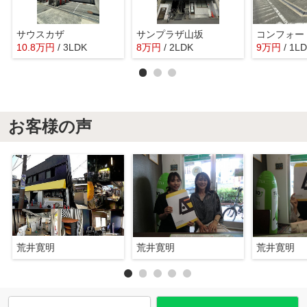
サウスカザ
サンプラザ山坂
コンフォー
10.8
万
円
/ 3LDK
8
万
円
/ 2LDK
9
万
円
/ 1L
お客様の声
荒井寛明
荒井寛明
荒井寛明