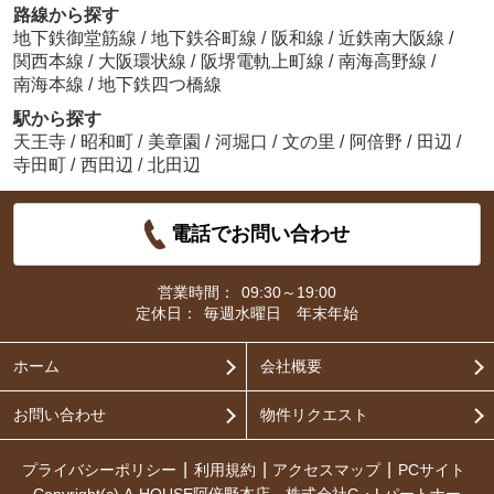
路線から探す
地下鉄御堂筋線
/
地下鉄谷町線
/
阪和線
/
近鉄南大阪線
/
関西本線
/
大阪環状線
/
阪堺電軌上町線
/
南海高野線
/
南海本線
/
地下鉄四つ橋線
駅から探す
天王寺
/
昭和町
/
美章園
/
河堀口
/
文の里
/
阿倍野
/
田辺
/
寺田町
/
西田辺
/
北田辺
電話でお問い合わせ
営業時間：
09:30～19:00
定休日：
毎週水曜日 年末年始
ホーム
会社概要
お問い合わせ
物件リクエスト
プライバシーポリシー
利用規約
アクセスマップ
PCサイト
Copyright(c) A-HOUSE阿倍野本店 株式会社G・Lパートナー