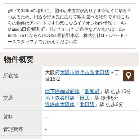
歩いて349mの場所に、北田辺味道館があります◎近くに駅が2
つあるため、用途や行き先に応じて駅を選べる物件です◎こち
らの物件はアパートです◎気になるイチオシ物件情報：「AI-
Maison田辺/昭和町」◎こだわりたい条件などがあれば、06-
6625-7511からA-HOUSE阿倍野本店 株式会社G・Lパートナ
ーズスタッフまでお伝えください◎
物件概要
大阪府
大阪市東住吉区
北田辺
３丁
所在地
目15-2
地下鉄御堂筋線
「
昭和町
」駅 徒歩10分
交通
地下鉄谷町線
「
田辺
」駅 徒歩6分
近鉄南大阪線
「
北田辺
」駅 徒歩6分
賃料
-
管理費等
-