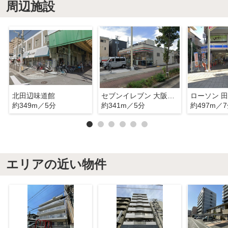
周辺施設
北田辺味道館
セブンイレブン 大阪北田辺5丁目店
ローソン 
約349m／5分
約341m／5分
約497m／
エリアの近い物件