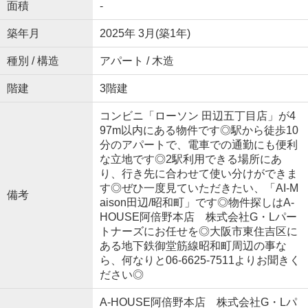
面積
-
築年月
2025年 3月(築1年)
種別 / 構造
アパート / 木造
階建
3階建
コンビニ「ローソン 田辺五丁目店」が4
97m以内にある物件です◎駅から徒歩10
分のアパートで、電車での通勤にも便利
な立地です◎2駅利用できる場所にあ
り、行き先に合わせて使い分けができま
す◎ぜひ一度見ていただきたい、「AI-M
備考
aison田辺/昭和町」です◎物件探しはA-
HOUSE阿倍野本店 株式会社G・Lパー
トナーズにお任せを◎大阪市東住吉区に
ある地下鉄御堂筋線昭和町周辺の事な
ら、何なりと06-6625-7511よりお聞きく
ださい◎
A-HOUSE阿倍野本店 株式会社G・Lパ