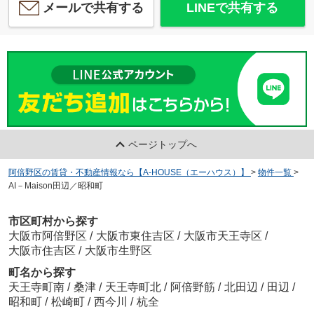
メールで共有する
LINEで共有する
ページトップへ
阿倍野区の賃貸・不動産情報なら【A-HOUSE（エーハウス）】
>
物件一覧
>
AI－Maison田辺／昭和町
市区町村から探す
大阪市阿倍野区
/
大阪市東住吉区
/
大阪市天王寺区
/
大阪市住吉区
/
大阪市生野区
町名から探す
天王寺町南
/
桑津
/
天王寺町北
/
阿倍野筋
/
北田辺
/
田辺
/
昭和町
/
松崎町
/
西今川
/
杭全