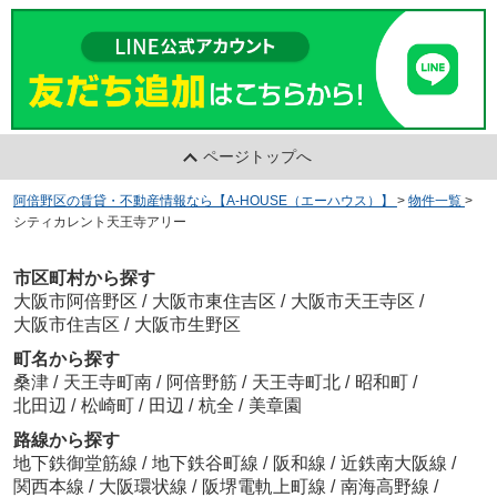
ページトップへ
阿倍野区の賃貸・不動産情報なら【A-HOUSE（エーハウス）】
>
物件一覧
>
シティカレント天王寺アリー
市区町村から探す
大阪市阿倍野区
/
大阪市東住吉区
/
大阪市天王寺区
/
大阪市住吉区
/
大阪市生野区
町名から探す
桑津
/
天王寺町南
/
阿倍野筋
/
天王寺町北
/
昭和町
/
北田辺
/
松崎町
/
田辺
/
杭全
/
美章園
路線から探す
地下鉄御堂筋線
/
地下鉄谷町線
/
阪和線
/
近鉄南大阪線
/
関西本線
/
大阪環状線
/
阪堺電軌上町線
/
南海高野線
/