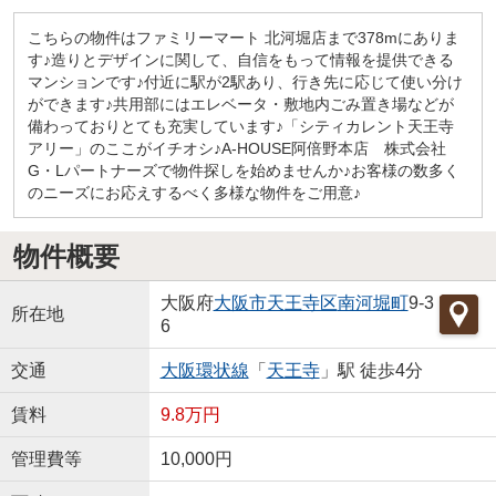
こちらの物件はファミリーマート 北河堀店まで378mにありま
す♪造りとデザインに関して、自信をもって情報を提供できる
マンションです♪付近に駅が2駅あり、行き先に応じて使い分け
ができます♪共用部にはエレベータ・敷地内ごみ置き場などが
備わっておりとても充実しています♪「シティカレント天王寺
アリー」のここがイチオシ♪A-HOUSE阿倍野本店 株式会社
G・Lパートナーズで物件探しを始めませんか♪お客様の数多く
のニーズにお応えするべく多様な物件をご用意♪
物件概要
大阪府
大阪市天王寺区
南河堀町
9-3
所在地
6
交通
大阪環状線
「
天王寺
」駅 徒歩4分
賃料
9.8万円
管理費等
10,000円