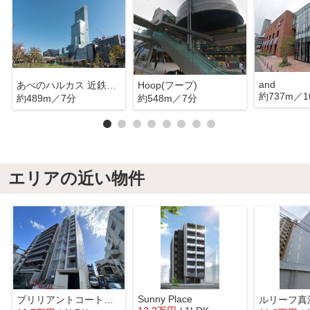
and
あべのハルカス 近鉄本店
Hoop(フープ)
約737m／1
約489m／7分
約548m／7分
エリアの近い物件
Sunny Place
ブリリアントコートクラージュ
ルリーフ真