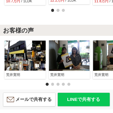
12.2
万
円
/ 1LDK
10.7
万
円
/ 1LDK
11.8
万
円
/
お客様の声
荒井寛明
荒井寛明
荒井寛明
メールで共有する
LINEで共有する