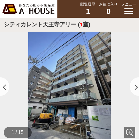
閲覧履歴
お気に入り
メニュー
1
0
シティカレント天王寺アリー (
1
室)
1 / 15