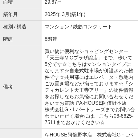
面積
29.67㎡
築年月
2025年 3月(築1年)
種別 / 構造
マンション / 鉄筋コンクリート
階建
8階建
買い物に便利なショッピングセンター
「天王寺MIOプラザ館店」まで、歩いて
5分です☆こちらはマンションタイプに
なります☆自走式駐車場が併設された物
件です☆共用部にはエレベータ・敷地内
ごみ置き場などが揃っております☆「シ
備考
ティカレント天王寺アリー」の物件情報
をお探しならお気軽にお問い合わせくだ
さい☆お電話でA-HOUSE阿倍野本店
株式会社G・Lパートナーズまでお問い合
わせいただく場合には、こちら06-6625-
7511までおかけください☆
A-HOUSE阿倍野本店 株式会社G・Lパ