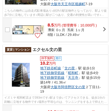
大阪府
大阪市天王寺区
堀越町
7-19
こちらの物件には自走式駐車場あり♪好評の駅近物件となっており、駅より徒
歩7分に立地しています♪周辺に駅が二つあり、交通の利便性が高いです♪共
用部には敷地内ごみ置き場・エレベー...
8.5
万
円
(管理費等：10,000円 )
0ヶ月
1ヶ月
敷金
礼金
8階 / 1LDK / 29.49㎡
エクセル文の里
賃貸 | マンション
仲手無料
敷0
10.2
万円
地下鉄谷町線
「
文の里
」駅 徒歩1分
地下鉄御堂筋線
「
昭和町
」駅 徒歩4分
地下鉄御堂筋線
「
天王寺
」駅 徒歩15分
築14年 / 41.36㎡
大阪府
大阪市阿倍野区
文の里
２丁目11-
19
イズミヤ 昭和町店まで393mです♪駅まで歩いてアクセスできる、徒歩1分の
距離に立地する物件です♪場所が平坦なのは、ランニングをする上で抑えたい
ポイントですね♪ぜひ一度見ていただき...