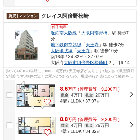
グレイス阿倍野松崎
賃貸 | マンション
仲手無料
近鉄南大阪線
「
大阪阿部野橋
」駅 徒歩7
分
地下鉄御堂筋線
「
天王寺
」駅 徒歩7分
大阪環状線
「
天王寺
」駅 徒歩10分
築16年 / 34.82㎡～37.07㎡
大阪府
大阪市阿倍野区
松崎町
２丁目6-14
歩いて441mの場所に、mandai(万代) 天王寺店があります♪魅力的で眺望良好
な場所です♪物件の近くに駅が2つあるため、用途や行き先によって経路を選
べます♪気になるイチオシ物件情報：「...
8.6
万
円
(管理費等：9,200円 )
4万円
20万円
敷金
礼金
4階 / 1LDK / 37.07㎡
8.8
万
円
(管理費等：9,200円 )
4万円
25万円
敷金
礼金
7階 / 1LDK / 34.82㎡