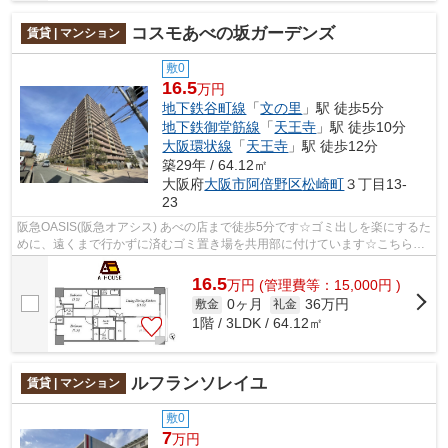
コスモあべの坂ガーデンズ
賃貸 | マンション
敷0
16.5
万円
地下鉄谷町線
「
文の里
」駅 徒歩5分
地下鉄御堂筋線
「
天王寺
」駅 徒歩10分
大阪環状線
「
天王寺
」駅 徒歩12分
築29年 / 64.12㎡
大阪府
大阪市阿倍野区
松崎町
３丁目13-
23
阪急OASIS(阪急オアシス) あべの店まで徒歩5分です☆ゴミ出しを楽にするた
めに、遠くまで行かずに済むゴミ置き場を共用部に付けています☆こちらは
マンションタイプになります☆当社イチ...
16.5
万
円
(管理費等：15,000円 )
0ヶ月
36万円
敷金
礼金
1階 / 3LDK / 64.12㎡
ルフランソレイユ
賃貸 | マンション
敷0
7
万円