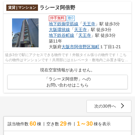
ラシーヌ阿倍野
賃貸 | マンション
仲手無料
敷0
地下鉄御堂筋線
「
天王寺
」駅 徒歩3分
大阪環状線
「
天王寺
」駅 徒歩3分
地下鉄谷町線
「
天王寺
」駅 徒歩3分
築11年
大阪府
大阪市阿倍野区
旭町
１丁目1-21
徒歩3分で駅にアクセスできる物件です！外観タイル張りの物件です！こち
らの物件はマンションです！共用部にはエレベータ・敷地内ごみ置き場など
様々な設備やサービスが揃っているので...
現在空室情報がありません。
「ラシーヌ阿倍野」への
お問い合わせはこちら
次の30件へ
60
29
1～30
該当物件数
棟
空き数
件
棟を表示