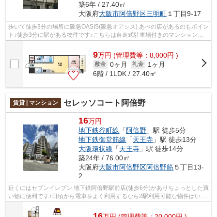
築6年 / 27.40㎡
大阪府
大阪市阿倍野区
三明町
１丁目9-17
歩いて徒歩3分の場所に阪急OASIS(阪急オアシス) あべの店があるのもポイン
ト♪徒歩3分に駅がある物件です♪こちらは自走式駐車場付きのマンションで
す♪共用部にはエレベータ・敷地内ごみ...
9
万
円
(管理費等：8,000円 )
0ヶ月
1ヶ月
敷金
礼金
6階 / 1LDK / 27.40㎡
セレッソコート阿倍野
賃貸 | マンション
16
万円
地下鉄谷町線
「
阿倍野
」駅 徒歩5分
地下鉄御堂筋線
「
天王寺
」駅 徒歩13分
大阪環状線
「
天王寺
」駅 徒歩14分
築24年 / 76.00㎡
大阪府
大阪市阿倍野区
阿倍野筋
５丁目13-
2
近くにはセブンイレブン 地下鉄阿倍野駅前店(徒歩6分)がありちょっとした買
い物に便利です♪日頃から電車をよく利用するなら2駅利用可能な物件はいか
がでしょうか♪駐車場までの距離は15...
16
万
円
(管理費等：20,000円 )