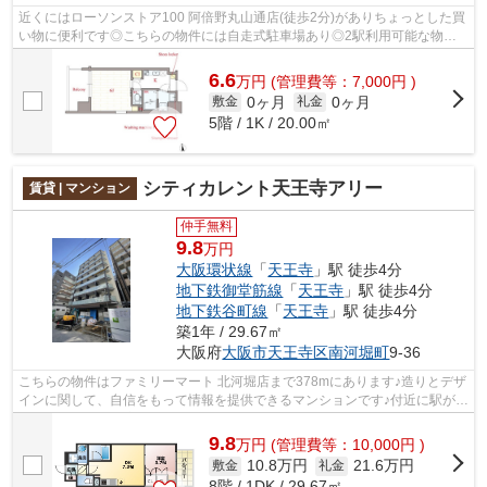
近くにはローソンストア100 阿倍野丸山通店(徒歩2分)がありちょっとした買
い物に便利です◎こちらの物件には自走式駐車場あり◎2駅利用可能な物件
で目的地に応じて路線を選ぶことができ...
6.6
万
円
(管理費等：7,000円 )
0ヶ月
0ヶ月
敷金
礼金
5階 / 1K / 20.00㎡
シティカレント天王寺アリー
賃貸 | マンション
仲手無料
9.8
万円
大阪環状線
「
天王寺
」駅 徒歩4分
地下鉄御堂筋線
「
天王寺
」駅 徒歩4分
地下鉄谷町線
「
天王寺
」駅 徒歩4分
築1年 / 29.67㎡
大阪府
大阪市天王寺区
南河堀町
9-36
こちらの物件はファミリーマート 北河堀店まで378mにあります♪造りとデザ
インに関して、自信をもって情報を提供できるマンションです♪付近に駅が2
駅あり、行き先に応じて使い分けがで...
9.8
万
円
(管理費等：10,000円 )
10.8万円
21.6万円
敷金
礼金
8階 / 1DK / 29.67㎡