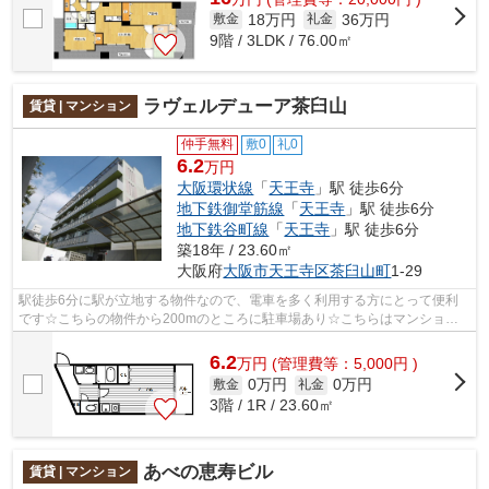
18万円
36万円
敷金
礼金
9階 / 3LDK / 76.00㎡
ラヴェルデューア茶臼山
賃貸 | マンション
仲手無料
敷0
礼0
6.2
万円
大阪環状線
「
天王寺
」駅 徒歩6分
地下鉄御堂筋線
「
天王寺
」駅 徒歩6分
地下鉄谷町線
「
天王寺
」駅 徒歩6分
築18年 / 23.60㎡
大阪府
大阪市天王寺区
茶臼山町
1-29
駅徒歩6分に駅が立地する物件なので、電車を多く利用する方にとって便利
です☆こちらの物件から200mのところに駐車場あり☆こちらはマンション
タイプになります☆共用部にはエレベータ・...
6.2
万
円
(管理費等：5,000円 )
0万円
0万円
敷金
礼金
3階 / 1R / 23.60㎡
あべの恵寿ビル
賃貸 | マンション