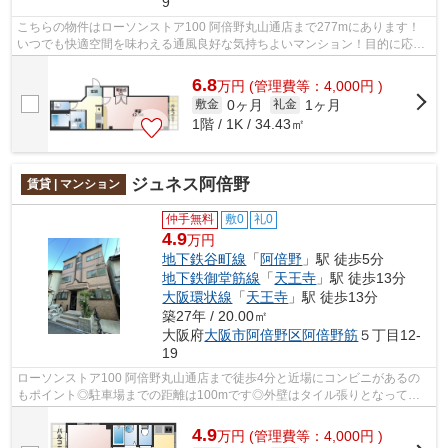
9
こちらの物件はローソンストア100 阿倍野丸山通店まで277mにあります！
いつでも快適空間を味わえる通風良好な気持ちよいマンション！目的に応じ
て選べる2駅利用可能なマンションです！...
6.8
万
円
(管理費等：4,000円 )
0ヶ月
1ヶ月
敷金
礼金
1階 / 1K / 34.43㎡
ジュネス阿倍野
賃貸 | マンション
仲手無料
敷0
礼0
4.9
万円
地下鉄谷町線
「
阿倍野
」駅 徒歩5分
地下鉄御堂筋線
「
天王寺
」駅 徒歩13分
大阪環状線
「
天王寺
」駅 徒歩13分
築27年 / 20.00㎡
大阪府
大阪市阿倍野区
阿倍野筋
５丁目12-
19
ローソンストア100 阿倍野丸山通店まで徒歩4分と近場にコンビニがあるの
もポイント◎駐車場までの距離は100mです◎外壁はタイル張りとなってい
て、印象的な外観です◎当社イチオシの物件...
4.9
万
円
(管理費等：4,000円 )