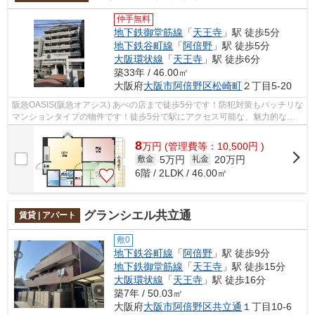
仲手無料
地下鉄御堂筋線
「
天王寺
」駅 徒歩5分
地下鉄谷町線
「
阿倍野
」駅 徒歩5分
大阪環状線
「
天王寺
」駅 徒歩6分
築33年 / 46.00㎡
大阪府
大阪市阿倍野区
松崎町
２丁目5-20
阪急OASIS(阪急オアシス) あべの店まで徒歩5分です！防犯対策もバッチリな
マンションタイプの物件です！徒歩5分で駅にアクセス可能な、魅力的な駅
近物件です！新着情報：ワイズコート...
8
万
円
(管理費等：10,500円 )
5万円
20万円
敷金
礼金
6階 / 2LDK / 46.00㎡
グランシエル共立通
賃貸 | アパート
敷0
地下鉄谷町線
「
阿倍野
」駅 徒歩9分
地下鉄御堂筋線
「
天王寺
」駅 徒歩15分
大阪環状線
「
天王寺
」駅 徒歩16分
築7年 / 50.03㎡
大阪府
大阪市阿倍野区
共立通
１丁目10-6