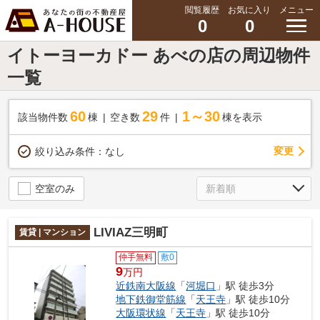
閲覧履歴
お気に入り
メニュー
0
0
イトーヨーカドー あべの店の周辺物件
一覧
60
29
1～30
該当物件数
棟
空き数
件
棟を表示
変更
絞り込み条件：
なし
空室のみ
LIVIAZ三明町
賃貸 | マンション
仲手無料
敷0
9
万円
近鉄南大阪線
「
河堀口
」駅 徒歩3分
地下鉄御堂筋線
「
天王寺
」駅 徒歩10分
大阪環状線
「
天王寺
」駅 徒歩10分