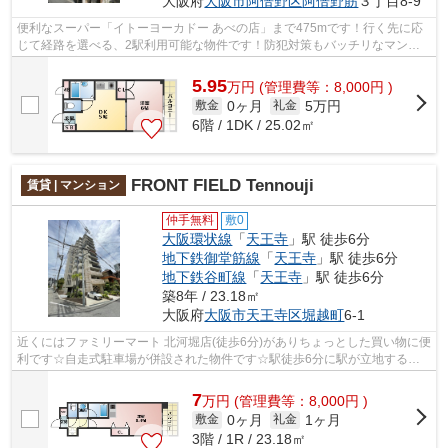
大阪府
大阪市阿倍野区
阿倍野筋
３丁目8-9
便利なスーパー「イトーヨーカドー あべの店」まで475mです！行く先に応
じて経路を選べる、2駅利用可能な物件です！防犯対策もバッチリなマンシ
ョンタイプの物件です！共用部には敷地...
5.95
万
円
(管理費等：8,000円 )
0ヶ月
5万円
敷金
礼金
6階 / 1DK / 25.02㎡
FRONT FIELD Tennouji
賃貸 | マンション
仲手無料
敷0
大阪環状線
「
天王寺
」駅 徒歩6分
地下鉄御堂筋線
「
天王寺
」駅 徒歩6分
地下鉄谷町線
「
天王寺
」駅 徒歩6分
築8年 / 23.18㎡
大阪府
大阪市天王寺区
堀越町
6-1
近くにはファミリーマート 北河堀店(徒歩6分)がありちょっとした買い物に便
利です☆自走式駐車場が併設された物件です☆駅徒歩6分に駅が立地する物
件なので、電車を多く利用する方にとっ...
7
万
円
(管理費等：8,000円 )
0ヶ月
1ヶ月
敷金
礼金
3階 / 1R / 23.18㎡