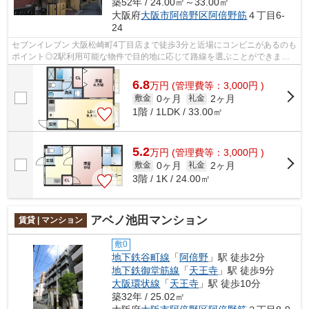
築52年 / 24.00㎡～33.00㎡
大阪府
大阪市阿倍野区
阿倍野筋
４丁目6-
24
セブンイレブン 大阪松崎町4丁目店まで徒歩3分と近場にコンビニがあるのも
ポイント◎2駅利用可能な物件で目的地に応じて路線を選ぶことができます
◎ゴミ出しを楽にするために、遠くまで...
6.8
万
円
(管理費等：3,000円 )
0ヶ月
2ヶ月
敷金
礼金
1階 / 1LDK / 33.00㎡
5.2
万
円
(管理費等：3,000円 )
0ヶ月
2ヶ月
敷金
礼金
3階 / 1K / 24.00㎡
アベノ池田マンション
賃貸 | マンション
敷0
地下鉄谷町線
「
阿倍野
」駅 徒歩2分
地下鉄御堂筋線
「
天王寺
」駅 徒歩9分
大阪環状線
「
天王寺
」駅 徒歩10分
築32年 / 25.02㎡