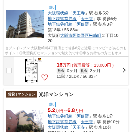
敷0
大阪環状線
「
天王寺
」駅 徒歩5分
地下鉄御堂筋線
「
天王寺
」駅 徒歩5分
地下鉄谷町線
「
阿倍野
」駅 徒歩3分
築18年 / 56.83㎡
大阪府
大阪市阿倍野区
松崎町
２丁目10-
20
セブンイレブン 大阪松崎町4丁目店まで徒歩6分と近場にコンビニがあるのも
ポイント◎眺望良好なマンションで魅力的です◎車をお持ちの方にもオスス
メの、機械式駐車場を利用できる物件で...
16
万
円
(管理費等：13,000円 )
0ヶ月
2ヶ月
敷金
礼金
11階 / 2LDK / 56.83㎡
光洋マンション
賃貸 | マンション
敷0
5.2
6.8
万円～
万円
地下鉄谷町線
「
阿倍野
」駅 徒歩1分
地下鉄御堂筋線
「
天王寺
」駅 徒歩10分
大阪環状線
「
天王寺
」駅 徒歩10分