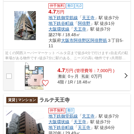
仲手無料
敷0
礼0
4.7
万円
地下鉄御堂筋線
「
天王寺
」駅 徒歩7分
地下鉄谷町線
「
阿倍野
」駅 徒歩1分
大阪環状線
「
天王寺
」駅 徒歩7分
築27年 / 18.48㎡
大阪府
大阪市阿倍野区
阿倍野筋
３丁目5-
11
近くの関西スーパーマーケット ベルタ店まで徒歩4分で行けます♪自走式の駐
車場がある物件です♪徒歩7分に駅のある、ニーズの高い物件です♪共用部に
はエレベータ・敷地内ごみ置き場など...
4.7
万
円
(管理費等：7,000円 )
0ヶ月
0万円
敷金
礼金
4階 / 1R / 18.48㎡
ラルテ天王寺
賃貸 | マンション
仲手無料
敷0
地下鉄御堂筋線
「
天王寺
」駅 徒歩7分
大阪環状線
「
天王寺
」駅 徒歩7分
地下鉄谷町線
「
天王寺
」駅 徒歩6分
築20年 / 29.49㎡