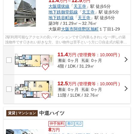
11.4
12.5
万円～
万円
大阪環状線
「
天王寺
」駅 徒歩5分
地下鉄御堂筋線
「
天王寺
」駅 徒歩5分
地下鉄谷町線
「
天王寺
」駅 徒歩5分
築3年 / 31.29㎡～32.76㎡
大阪府
大阪市阿倍野区
旭町
１丁目1-29
2駅利用可能なアクセスの良いマンションです◎内装もきれいな一押しの築
浅物件です◎きれい好きな方、古い物件は苦手という方に◎自走式の駐車場
がある物件です◎共用部にはエレベータ・敷...
11.4
万
円
(管理費等：10,000円 )
0ヶ月
0ヶ月
敷金
礼金
4階 / 1DK / 31.29㎡
12.5
万
円
(管理費等：10,000円 )
0ヶ月
0ヶ月
敷金
礼金
11階 / 1LDK / 32.76㎡
中道ハイツ
賃貸 | マンション
仲手無料
敷0
礼0
8
万円