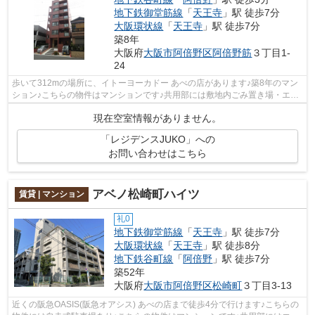
地下鉄御堂筋線
「
天王寺
」駅 徒歩7分
大阪環状線
「
天王寺
」駅 徒歩7分
築8年
大阪府
大阪市阿倍野区
阿倍野筋
３丁目1-
24
歩いて312mの場所に、イトーヨーカドー あべの店があります♪築8年のマン
ション♪こちらの物件はマンションです♪共用部には敷地内ごみ置き場・エレ
ベータなどが備わっておりとても充実し...
現在空室情報がありません。
「レジデンスJUKO」への
お問い合わせはこちら
アベノ松崎町ハイツ
賃貸 | マンション
礼0
地下鉄御堂筋線
「
天王寺
」駅 徒歩7分
大阪環状線
「
天王寺
」駅 徒歩8分
地下鉄谷町線
「
阿倍野
」駅 徒歩7分
築52年
大阪府
大阪市阿倍野区
松崎町
３丁目3-13
近くの阪急OASIS(阪急オアシス) あべの店まで徒歩4分で行けます♪こちらの