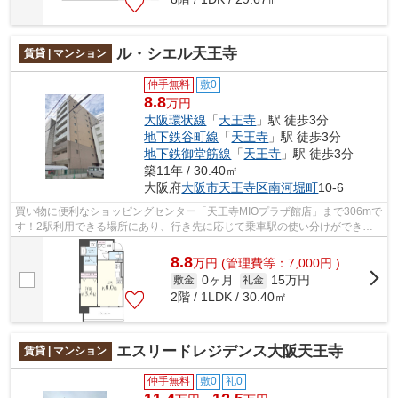
ル・シエル天王寺
賃貸 | マンション
仲手無料
敷0
8.8
万円
大阪環状線
「
天王寺
」駅 徒歩3分
地下鉄谷町線
「
天王寺
」駅 徒歩3分
地下鉄御堂筋線
「
天王寺
」駅 徒歩3分
築11年 / 30.40㎡
大阪府
大阪市天王寺区
南河堀町
10-6
買い物に便利なショッピングセンター「天王寺MIOプラザ館店」まで306mで
す！2駅利用できる場所にあり、行き先に応じて乗車駅の使い分けができま
す！防犯対策もバッチリなマンションタ...
8.8
万
円
(管理費等：7,000円 )
0ヶ月
15万円
敷金
礼金
2階 / 1LDK / 30.40㎡
エスリードレジデンス大阪天王寺
賃貸 | マンション
仲手無料
敷0
礼0