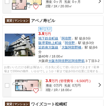
0ヶ月
0ヶ月
敷金
礼金
2階 / 1K / 20.00㎡
アベノ寿ビル
賃貸 | マンション
敷0
礼0
3.9
万円
地下鉄谷町線
「
阿倍野
」駅 徒歩3分
阪堺電軌上町線
「
阿倍野
」駅 徒歩3分
近鉄南大阪線
「
大阪阿部野橋
」駅 徒歩6
分
築40年 / 18.00㎡
大阪府
大阪市阿倍野区
阿倍野筋
３丁目3-2
お使いいただける駅は2駅あり、行き先に応じて使い分けができます！駐車
場まで200mの物件、いかがでしょうか！駅まで徒歩3分の位置に立地する、
アクセス良好な物件です！共用部には敷...
3.9
万
円
(管理費等：6,500円 )
0万円
0万円
敷金
礼金
3階 / 1R / 18.00㎡
ワイズコート松崎町
賃貸 | マンション