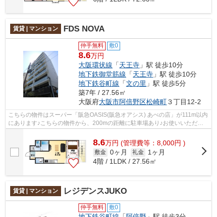
FDS NOVA
賃貸 | マンション
仲手無料
敷0
8.6
万円
大阪環状線
「
天王寺
」駅 徒歩10分
地下鉄御堂筋線
「
天王寺
」駅 徒歩10分
地下鉄谷町線
「
文の里
」駅 徒歩5分
築7年 / 27.56㎡
大阪府
大阪市阿倍野区
松崎町
３丁目12-2
こちらの物件はスーパー「阪急OASIS(阪急オアシス) あべの店」が111m以内
にあります♪こちらの物件から、200mの距離に駐車場あり♪お使いいただけ
る駅は2駅あり、行き先に応じて使い分け...
8.6
万
円
(管理費等：8,000円 )
0ヶ月
1ヶ月
敷金
礼金
4階 / 1LDK / 27.56㎡
レジデンスJUKO
賃貸 | マンション
仲手無料
敷0
地下鉄谷町線
「
阿倍野
」駅 徒歩3分