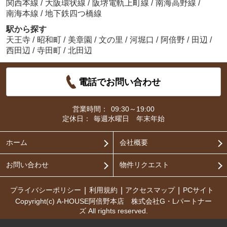
関西本線
/
大阪環状線
/
阪堺電軌上町線
/
南海高野線
/
南海本線
/
地下鉄四つ橋線
駅から探す
天王寺
/
昭和町
/
美章園
/
文の里
/
河堀口
/
阿倍野
/
田辺
/
西田辺
/
寺田町
/
北田辺
電話でお問い合わせ
営業時間：
09:30～19:00
定休日：
毎週水曜日 年末年始
ホーム
会社概要
お問い合わせ
物件リクエスト
プライバシーポリシー
利用規約
アクセスマップ
PCサイト
Copyright(c) A-HOUSE阿倍野本店 株式会社G・Lパートナー
ズ All rights reserved.