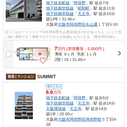
地下鉄谷町線
「
阿倍野
」駅 徒歩7分
地下鉄御堂筋線
「
昭和町
」駅 徒歩11分
地下鉄御堂筋線
「
天王寺
」駅 徒歩15分
築13年 / 31.46㎡
大阪府
大阪市阿倍野区
丸山通
１丁目5-10
近くにはローソンストア100 阿倍野丸山通店(徒歩1分)がありちょっとした買
い物に便利です！電車でのアクセスを快適なものにする、2駅利用可能な物
件です！好評の駅近物件となっており...
7
万
円
(管理費等：5,000円 )
0ヶ月
1ヶ月
敷金
礼金
2階 / 1K / 31.46㎡
SUMMIT
賃貸 | マンション
敷0
礼0
6.6
万円
地下鉄谷町線
「
阿倍野
」駅 徒歩5分
地下鉄御堂筋線
「
天王寺
」駅 徒歩14分
大阪環状線
「
天王寺
」駅 徒歩14分
築1年 / 20.00㎡
大阪府
大阪市阿倍野区
阿倍野筋
５丁目9-
28