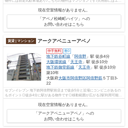
物件には自走式駐車場あり♪こちらの物件はマンションです♪共用部にはエレ
ベータ・敷地内ごみ置き場など様々な...
現在空室情報がありません。
「アベノ松崎町ハイツ」への
お問い合わせはこちら
アークアベニューアベノ
賃貸 | マンション
仲手無料
敷0
地下鉄谷町線
「
阿倍野
」駅 徒歩4分
大阪環状線
「
天王寺
」駅 徒歩10分
地下鉄御堂筋線
「
天王寺
」駅 徒歩10分
築10年
大阪府
大阪市阿倍野区
阿倍野筋
５丁目3-
22
セブンイレブン 地下鉄阿倍野駅前店まで徒歩5分と近場にコンビニがあるの
もポイント◎徒歩4分に駅がある物件です◎移動範囲が広がる2駅利用可能な
物件です◎共用部にはエレベータ・敷地内...
現在空室情報がありません。
「アークアベニューアベノ」への
お問い合わせはこちら