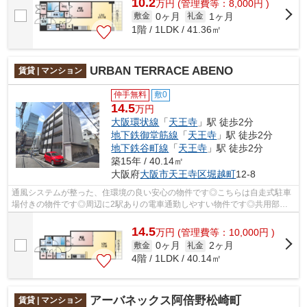
10.2
万
円
(管理費等：8,000円 )
0ヶ月
1ヶ月
敷金
礼金
1階 / 1LDK / 41.36㎡
URBAN TERRACE ABENO
賃貸 | マンション
仲手無料
敷0
14.5
万円
大阪環状線
「
天王寺
」駅 徒歩2分
地下鉄御堂筋線
「
天王寺
」駅 徒歩2分
地下鉄谷町線
「
天王寺
」駅 徒歩2分
築15年 / 40.14㎡
大阪府
大阪市天王寺区
堀越町
12-8
通風システムが整った、住環境の良い安心の物件です◎こちらは自走式駐車
場付きの物件です◎周辺に2駅ありの電車通勤しやすい物件です◎共用部に
はエレベータ・敷地内ごみ置き場などが揃...
14.5
万
円
(管理費等：10,000円 )
0ヶ月
2ヶ月
敷金
礼金
4階 / 1LDK / 40.14㎡
アーバネックス阿倍野松崎町
賃貸 | マンション