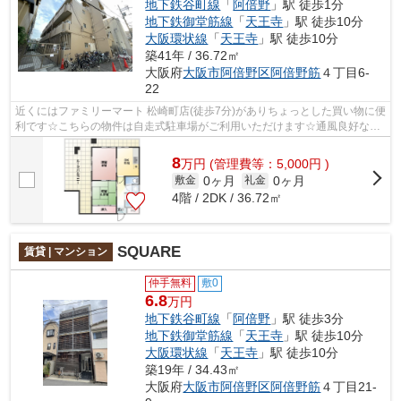
地下鉄谷町線
「
阿倍野
」駅 徒歩1分
地下鉄御堂筋線
「
天王寺
」駅 徒歩10分
大阪環状線
「
天王寺
」駅 徒歩10分
築41年 / 36.72㎡
大阪府
大阪市阿倍野区
阿倍野筋
４丁目6-
22
近くにはファミリーマート 松崎町店(徒歩7分)がありちょっとした買い物に便
利です☆こちらの物件は自走式駐車場がご利用いただけます☆通風良好な物
件です☆当社イチオシの物件の「中道ハ...
8
万
円
(管理費等：5,000円 )
0ヶ月
0ヶ月
敷金
礼金
4階 / 2DK / 36.72㎡
SQUARE
賃貸 | マンション
仲手無料
敷0
6.8
万円
地下鉄谷町線
「
阿倍野
」駅 徒歩3分
地下鉄御堂筋線
「
天王寺
」駅 徒歩10分
大阪環状線
「
天王寺
」駅 徒歩10分
築19年 / 34.43㎡
大阪府
大阪市阿倍野区
阿倍野筋
４丁目21-