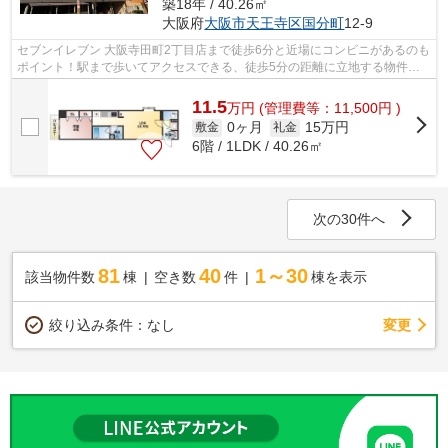
築18年 / 40.26㎡
大阪府
大阪市天王寺区
国分町
12-9
セブンイレブン 大阪寺田町2丁目店まで徒歩6分と近場にコンビニがあるのも
ポイント！駅まで歩いてアクセスできる、徒歩5分の距離に立地する物件で
す！魅力的な眺めが楽しめるエリアの...
11.5
万
円
(管理費等：11,500円 )
0ヶ月
15万円
敷金
礼金
6階 / 1LDK / 40.26㎡
次の30件へ
81
40
1～30
該当物件数
棟
空き数
件
棟を表示
変更
絞り込み条件：
なし