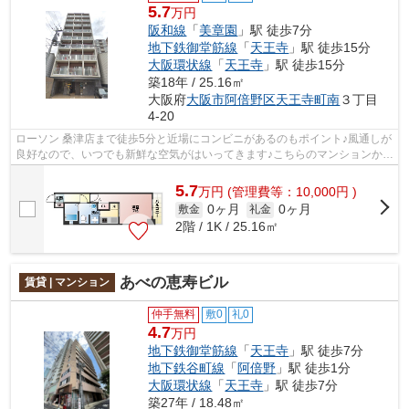
5.7
万円
阪和線
「
美章園
」駅 徒歩7分
地下鉄御堂筋線
「
天王寺
」駅 徒歩15分
大阪環状線
「
天王寺
」駅 徒歩15分
築18年 / 25.16㎡
大阪府
大阪市阿倍野区
天王寺町南
３丁目
4-20
ローソン 桑津店まで徒歩5分と近場にコンビニがあるのもポイント♪風通しが
良好なので、いつでも新鮮な空気がはいってきます♪こちらのマンションから
400mのところに駐車場あり♪こちらは...
5.7
万
円
(管理費等：10,000円 )
0ヶ月
0ヶ月
敷金
礼金
2階 / 1K / 25.16㎡
あべの恵寿ビル
賃貸 | マンション
仲手無料
敷0
礼0
4.7
万円
地下鉄御堂筋線
「
天王寺
」駅 徒歩7分
地下鉄谷町線
「
阿倍野
」駅 徒歩1分
大阪環状線
「
天王寺
」駅 徒歩7分
築27年 / 18.48㎡