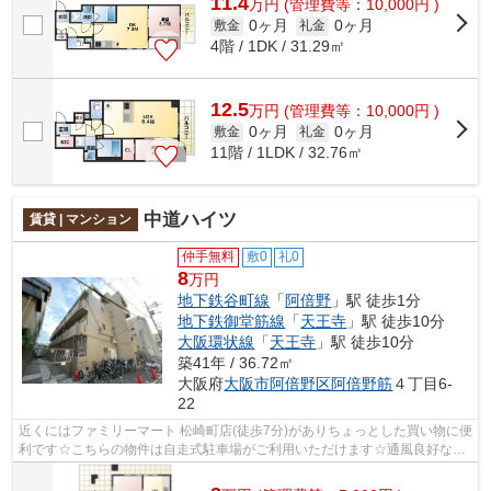
11.4
万
円
(管理費等：10,000円 )
0ヶ月
0ヶ月
敷金
礼金
4階 / 1DK / 31.29㎡
12.5
万
円
(管理費等：10,000円 )
0ヶ月
0ヶ月
敷金
礼金
11階 / 1LDK / 32.76㎡
中道ハイツ
賃貸 | マンション
仲手無料
敷0
礼0
8
万円
地下鉄谷町線
「
阿倍野
」駅 徒歩1分
地下鉄御堂筋線
「
天王寺
」駅 徒歩10分
大阪環状線
「
天王寺
」駅 徒歩10分
築41年 / 36.72㎡
大阪府
大阪市阿倍野区
阿倍野筋
４丁目6-
22
近くにはファミリーマート 松崎町店(徒歩7分)がありちょっとした買い物に便
利です☆こちらの物件は自走式駐車場がご利用いただけます☆通風良好な物
件です☆当社イチオシの物件の「中道ハ...