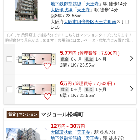
地下鉄御堂筋線
「
天王寺
」駅 徒歩14分
大阪環状線
「
天王寺
」駅 徒歩14分
築8年 / 23.55㎡
大阪府
大阪市阿倍野区
天王寺町南
３丁目
1-15
イズミヤ 桑津店まで徒歩6分です！こちらはマンションタイプになります！
眺望良好で景色が楽しめます！共用部にはエレベータ・敷地内ごみ置き場な
どが揃っており、とても充実していま...
5.7
万
円
(管理費等：7,500円 )
0ヶ月
1ヶ月
敷金
礼金
2階 / 1K / 23.55㎡
6
万
円
(管理費等：7,500円 )
0ヶ月
1ヶ月
敷金
礼金
6階 / 1K / 23.55㎡
マジョール松崎町
賃貸 | マンション
12
30
万円～
万円
大阪環状線
「
天王寺
」駅 徒歩7分
地下鉄御堂筋線
「
天王寺
」駅 徒歩7分