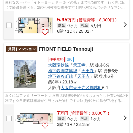
便利なスーパー「イトーヨーカドー あべの店」まで475mです！行く先に応
じて経路を選べる、2駅利用可能な物件です！防犯対策もバッチリなマンシ
ョンタイプの物件です！共用部には敷地...
5.95
万
円
(管理費等：8,000円 )
0ヶ月
5万円
敷金
礼金
6階 / 1DK / 25.02㎡
FRONT FIELD Tennouji
賃貸 | マンション
仲手無料
敷0
大阪環状線
「
天王寺
」駅 徒歩6分
地下鉄御堂筋線
「
天王寺
」駅 徒歩6分
地下鉄谷町線
「
天王寺
」駅 徒歩6分
築8年 / 23.18㎡
大阪府
大阪市天王寺区
堀越町
6-1
近くにはファミリーマート 北河堀店(徒歩6分)がありちょっとした買い物に便
利です☆自走式駐車場が併設された物件です☆駅徒歩6分に駅が立地する物
件なので、電車を多く利用する方にとっ...
7
万
円
(管理費等：8,000円 )
0ヶ月
1ヶ月
敷金
礼金
3階 / 1R / 23.18㎡