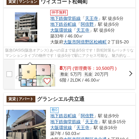
ワイズコート松崎町
賃貸 | マンション
仲手無料
地下鉄御堂筋線
「
天王寺
」駅 徒歩5分
地下鉄谷町線
「
阿倍野
」駅 徒歩5分
大阪環状線
「
天王寺
」駅 徒歩6分
築33年 / 46.00㎡
大阪府
大阪市阿倍野区
松崎町
２丁目5-20
阪急OASIS(阪急オアシス) あべの店まで徒歩5分です！防犯対策もバッチリな
マンションタイプの物件です！徒歩5分で駅にアクセス可能な、魅力的な駅
近物件です！新着情報：ワイズコート...
8
万
円
(管理費等：10,500円 )
5万円
20万円
敷金
礼金
6階 / 2LDK / 46.00㎡
グランシエル共立通
賃貸 | アパート
敷0
地下鉄谷町線
「
阿倍野
」駅 徒歩9分
地下鉄御堂筋線
「
天王寺
」駅 徒歩15分
大阪環状線
「
天王寺
」駅 徒歩16分
築7年 / 50.03㎡