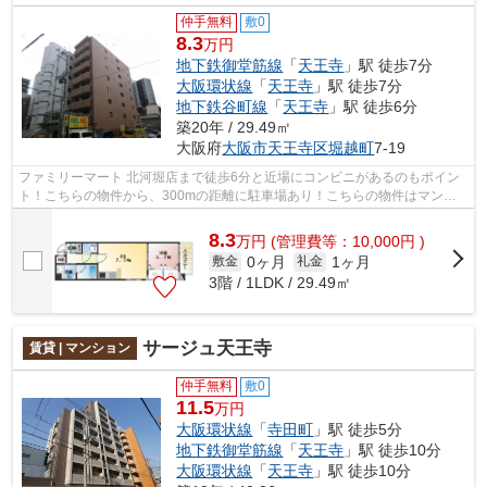
仲手無料
敷0
8.3
万円
地下鉄御堂筋線
「
天王寺
」駅 徒歩7分
大阪環状線
「
天王寺
」駅 徒歩7分
地下鉄谷町線
「
天王寺
」駅 徒歩6分
築20年 / 29.49㎡
大阪府
大阪市天王寺区
堀越町
7-19
ファミリーマート 北河堀店まで徒歩6分と近場にコンビニがあるのもポイン
ト！こちらの物件から、300mの距離に駐車場あり！こちらの物件はマンシ
ョンです！共用部にはエレベータ・敷地...
8.3
万
円
(管理費等：10,000円 )
0ヶ月
1ヶ月
敷金
礼金
3階 / 1LDK / 29.49㎡
サージュ天王寺
賃貸 | マンション
仲手無料
敷0
11.5
万円
大阪環状線
「
寺田町
」駅 徒歩5分
地下鉄御堂筋線
「
天王寺
」駅 徒歩10分
大阪環状線
「
天王寺
」駅 徒歩10分