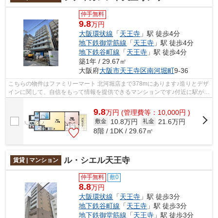
仲手無料
9.8
万円
大阪環状線
「
天王寺
」駅 徒歩4分
地下鉄御堂筋線
「
天王寺
」駅 徒歩4分
地下鉄谷町線
「
天王寺
」駅 徒歩4分
築1年 / 29.67㎡
大阪府
大阪市天王寺区
南河堀町
9-36
こちらの物件はファミリーマート 北河堀店まで378mにあります♪造りとデザ
インに関して、自信をもって情報を提供できるマンションです♪付近に駅が2
駅あり、行き先に応じて使い分けがで...
9.8
万
円
(管理費等：10,000円 )
10.8万円
21.6万円
敷金
礼金
8階 / 1DK / 29.67㎡
ル・シエル天王寺
賃貸 | マンション
仲手無料
敷0
8.8
万円
大阪環状線
「
天王寺
」駅 徒歩3分
地下鉄谷町線
「
天王寺
」駅 徒歩3分
地下鉄御堂筋線
「
天王寺
」駅 徒歩3分