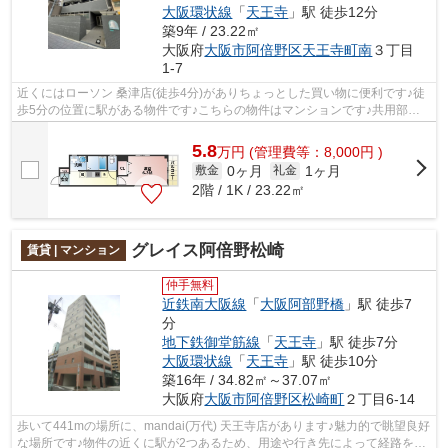
大阪環状線
「
天王寺
」駅 徒歩12分
築9年 / 23.22㎡
大阪府
大阪市阿倍野区
天王寺町南
３丁目
1-7
近くにはローソン 桑津店(徒歩4分)がありちょっとした買い物に便利です♪徒
歩5分の位置に駅がある物件です♪こちらの物件はマンションです♪共用部に
は敷地内ごみ置き場・エレベータなど...
5.8
万
円
(管理費等：8,000円 )
0ヶ月
1ヶ月
敷金
礼金
2階 / 1K / 23.22㎡
グレイス阿倍野松崎
賃貸 | マンション
仲手無料
近鉄南大阪線
「
大阪阿部野橋
」駅 徒歩7
分
地下鉄御堂筋線
「
天王寺
」駅 徒歩7分
大阪環状線
「
天王寺
」駅 徒歩10分
築16年 / 34.82㎡～37.07㎡
大阪府
大阪市阿倍野区
松崎町
２丁目6-14
歩いて441mの場所に、mandai(万代) 天王寺店があります♪魅力的で眺望良好
な場所です♪物件の近くに駅が2つあるため、用途や行き先によって経路を選