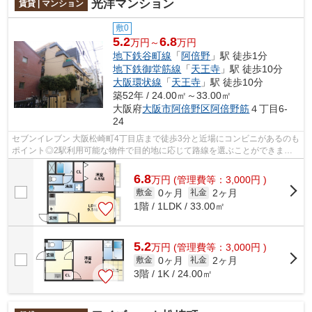
光洋マンション
賃貸 | マンション
敷0
5.2
6.8
万円～
万円
地下鉄谷町線
「
阿倍野
」駅 徒歩1分
地下鉄御堂筋線
「
天王寺
」駅 徒歩10分
大阪環状線
「
天王寺
」駅 徒歩10分
築52年 / 24.00㎡～33.00㎡
大阪府
大阪市阿倍野区
阿倍野筋
４丁目6-
24
セブンイレブン 大阪松崎町4丁目店まで徒歩3分と近場にコンビニがあるのも
ポイント◎2駅利用可能な物件で目的地に応じて路線を選ぶことができます
◎ゴミ出しを楽にするために、遠くまで...
6.8
万
円
(管理費等：3,000円 )
0ヶ月
2ヶ月
敷金
礼金
1階 / 1LDK / 33.00㎡
5.2
万
円
(管理費等：3,000円 )
0ヶ月
2ヶ月
敷金
礼金
3階 / 1K / 24.00㎡