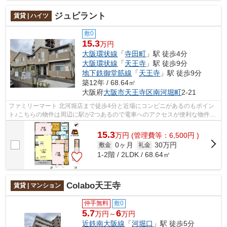
ジュビラント
賃貸 | ハイツ
敷0
15.3
万円
大阪環状線
「
寺田町
」駅 徒歩4分
大阪環状線
「
天王寺
」駅 徒歩9分
地下鉄御堂筋線
「
天王寺
」駅 徒歩9分
築12年 / 68.64㎡
大阪府
大阪市天王寺区
南河堀町
2-21
ファミリーマート 北河堀店まで徒歩4分と近場にコンビニがあるのもポイン
ト♪こちらの物件は周辺に駅が2つあるので電車へのアクセスが便利な物件で
す♪風通しが良く、熱がこもりにくいの...
15.3
万
円
(管理費等：6,500円 )
0ヶ月
30万円
敷金
礼金
1-2階 / 2LDK / 68.64㎡
Colabo天王寺
賃貸 | マンション
仲手無料
敷0
5.7
6
万円～
万円
近鉄南大阪線
「
河堀口
」駅 徒歩5分