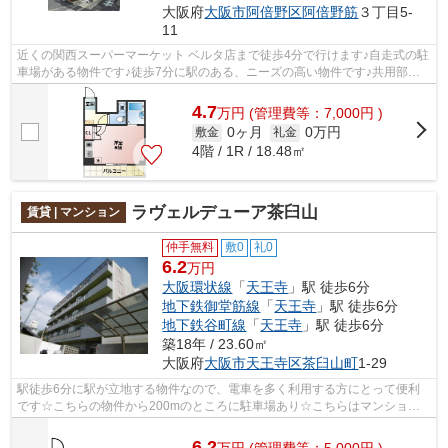
大阪府
大阪市阿倍野区
阿倍野筋
３丁目5-
11
近くの関西スーパーマーケット ベルタ店まで徒歩4分で行けます♪自走式の駐
車場がある物件です♪徒歩7分に駅のある、ニーズの高い物件です♪共用部に
はエレベータ・敷地内ごみ置き場など...
4.7
万
円
(管理費等：7,000円 )
0ヶ月
0万円
敷金
礼金
4階 / 1R / 18.48㎡
ラヴェルデューア茶臼山
賃貸 | マンション
仲手無料
敷0
礼0
6.2
万円
大阪環状線
「
天王寺
」駅 徒歩6分
地下鉄御堂筋線
「
天王寺
」駅 徒歩6分
地下鉄谷町線
「
天王寺
」駅 徒歩6分
築18年 / 23.60㎡
大阪府
大阪市天王寺区
茶臼山町
1-29
駅徒歩6分に駅が立地する物件なので、電車を多く利用する方にとって便利
です☆こちらの物件から200mのところに駐車場あり☆こちらはマンション
タイプになります☆共用部にはエレベータ・...
6.2