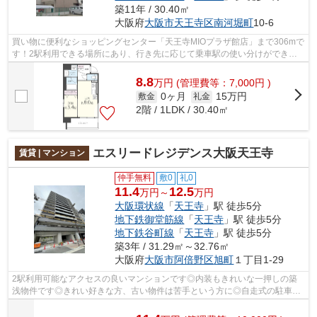
築11年 / 30.40㎡
大阪府
大阪市天王寺区
南河堀町
10-6
買い物に便利なショッピングセンター「天王寺MIOプラザ館店」まで306mで
す！2駅利用できる場所にあり、行き先に応じて乗車駅の使い分けができま
す！防犯対策もバッチリなマンションタ...
8.8
万
円
(管理費等：7,000円 )
0ヶ月
15万円
敷金
礼金
2階 / 1LDK / 30.40㎡
エスリードレジデンス大阪天王寺
賃貸 | マンション
仲手無料
敷0
礼0
11.4
12.5
万円～
万円
大阪環状線
「
天王寺
」駅 徒歩5分
地下鉄御堂筋線
「
天王寺
」駅 徒歩5分
地下鉄谷町線
「
天王寺
」駅 徒歩5分
築3年 / 31.29㎡～32.76㎡
大阪府
大阪市阿倍野区
旭町
１丁目1-29
2駅利用可能なアクセスの良いマンションです◎内装もきれいな一押しの築
浅物件です◎きれい好きな方、古い物件は苦手という方に◎自走式の駐車場
がある物件です◎共用部にはエレベータ・敷...