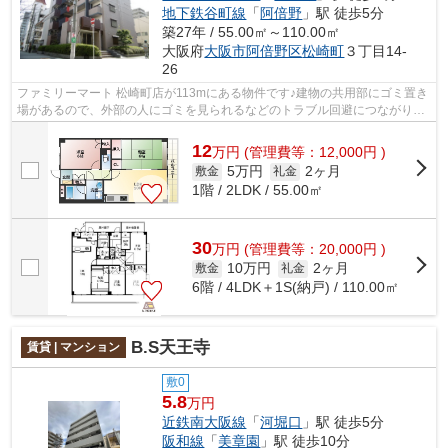
地下鉄谷町線
「
阿倍野
」駅 徒歩5分
築27年 / 55.00㎡～110.00㎡
大阪府
大阪市阿倍野区
松崎町
３丁目14-
26
ファミリーマート 松崎町店が113mにある物件です♪建物の共用部にゴミ置き
場があるので、外部の人にゴミを見られるなどのトラブル回避につながりま
す♪さわやかな朝を迎えることのできる...
12
万
円
(管理費等：12,000円 )
5万円
2ヶ月
敷金
礼金
1階 / 2LDK / 55.00㎡
30
万
円
(管理費等：20,000円 )
10万円
2ヶ月
敷金
礼金
6階 / 4LDK＋1S(納戸) / 110.00㎡
B.S天王寺
賃貸 | マンション
敷0
5.8
万円
近鉄南大阪線
「
河堀口
」駅 徒歩5分
阪和線
「
美章園
」駅 徒歩10分