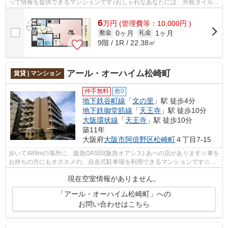
って情報を提供できるマンションです♪おしゃれなあなたには、外観タイル張
りのマンションがおすすめです♪共用...
6
万
円
(管理費等：10,000円 )
0ヶ月
1ヶ月
敷金
礼金
9階 / 1R / 22.38㎡
アール・オーハイム松崎町
賃貸 | マンション
仲手無料
敷0
地下鉄谷町線
「
文の里
」駅 徒歩4分
地下鉄御堂筋線
「
天王寺
」駅 徒歩10分
大阪環状線
「
天王寺
」駅 徒歩10分
築11年
大阪府
大阪市阿倍野区
松崎町
４丁目7-15
歩いて489mの場所に、阪急OASIS(阪急オアシス) あべの店があります☆車を
お持ちの方にもオススメの、自走式駐車場を利用できるマンションです☆風
通しが良い物件です☆共用部には敷地内ご...
現在空室情報がありません。
「アール・オーハイム松崎町」への
お問い合わせはこちら