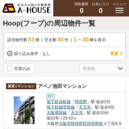
閲覧履歴
お気に入り
メニュー
0
0
Hoop(フープ)の周辺物件一覧
81
40
1～30
該当物件数
棟
空き数
件
棟を表示
変更
絞り込み条件：
なし
空室のみ
アベノ池田マンション
賃貸 | マンション
敷0
地下鉄谷町線
「
阿倍野
」駅 徒歩2分
地下鉄御堂筋線
「
天王寺
」駅 徒歩9分
大阪環状線
「
天王寺
」駅 徒歩10分
築32年 / 25.02㎡
大阪府
大阪市阿倍野区
阿倍野筋
３丁目8-9