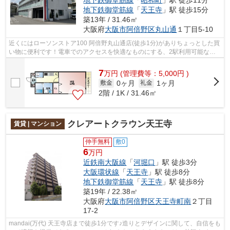
地下鉄御堂筋線
「
昭和町
」駅 徒歩11分
地下鉄御堂筋線
「
天王寺
」駅 徒歩15分
築13年 / 31.46㎡
大阪府
大阪市阿倍野区
丸山通
１丁目5-10
近くにはローソンストア100 阿倍野丸山通店(徒歩1分)がありちょっとした買
い物に便利です！電車でのアクセスを快適なものにする、2駅利用可能な物
件です！好評の駅近物件となっており...
7
万
円
(管理費等：5,000円 )
0ヶ月
1ヶ月
敷金
礼金
2階 / 1K / 31.46㎡
クレアートクラウン天王寺
賃貸 | マンション
仲手無料
敷0
6
万円
近鉄南大阪線
「
河堀口
」駅 徒歩3分
大阪環状線
「
天王寺
」駅 徒歩8分
地下鉄御堂筋線
「
天王寺
」駅 徒歩8分
築19年 / 22.38㎡
大阪府
大阪市阿倍野区
天王寺町南
２丁目
17-2
mandai(万代) 天王寺店まで徒歩1分です♪造りとデザインに関して、自信をも