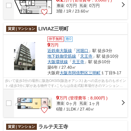
万
円
(管理費等：5,000円 )
0万円
0万円
敷金
礼金
3階 / 1R / 23.60㎡
LIVIAZ三明町
賃貸 | マンション
仲手無料
敷0
9
万円
近鉄南大阪線
「
河堀口
」駅 徒歩3分
地下鉄御堂筋線
「
天王寺
」駅 徒歩10分
大阪環状線
「
天王寺
」駅 徒歩10分
築6年 / 27.40㎡
大阪府
大阪市阿倍野区
三明町
１丁目9-17
歩いて徒歩3分の場所に阪急OASIS(阪急オアシス) あべの店があるのもポイン
ト♪徒歩3分に駅がある物件です♪こちらは自走式駐車場付きのマンションで
す♪共用部にはエレベータ・敷地内ごみ...
9
万
円
(管理費等：8,000円 )
0ヶ月
1ヶ月
敷金
礼金
6階 / 1LDK / 27.40㎡
ラルテ天王寺
賃貸 | マンション