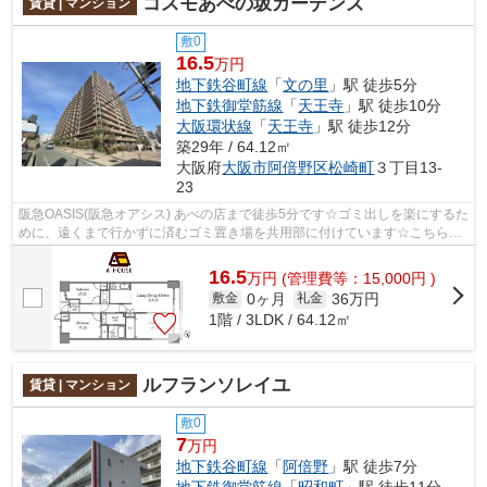
コスモあべの坂ガーデンズ
賃貸 | マンション
敷0
16.5
万円
地下鉄谷町線
「
文の里
」駅 徒歩5分
地下鉄御堂筋線
「
天王寺
」駅 徒歩10分
大阪環状線
「
天王寺
」駅 徒歩12分
築29年 / 64.12㎡
大阪府
大阪市阿倍野区
松崎町
３丁目13-
23
阪急OASIS(阪急オアシス) あべの店まで徒歩5分です☆ゴミ出しを楽にするた
めに、遠くまで行かずに済むゴミ置き場を共用部に付けています☆こちらは
マンションタイプになります☆当社イチ...
16.5
万
円
(管理費等：15,000円 )
0ヶ月
36万円
敷金
礼金
1階 / 3LDK / 64.12㎡
ルフランソレイユ
賃貸 | マンション
敷0
7
万円
地下鉄谷町線
「
阿倍野
」駅 徒歩7分