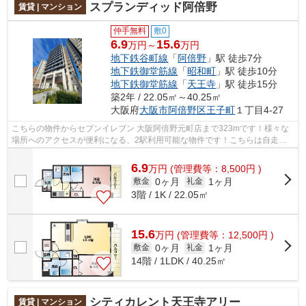
スプランディッド阿倍野
賃貸 | マンション
仲手無料
敷0
6.9
15.6
万円～
万円
地下鉄谷町線
「
阿倍野
」駅 徒歩7分
地下鉄御堂筋線
「
昭和町
」駅 徒歩10分
地下鉄御堂筋線
「
天王寺
」駅 徒歩15分
築2年 / 22.05㎡～40.25㎡
大阪府
大阪市阿倍野区
王子町
１丁目4-27
こちらの物件からセブンイレブン 大阪阿倍野元町店まで323mです！様々な
場所へのアクセスが便利になる、2駅利用可能な物件です！こちらは自走式
駐車場付きの物件です！共用部にはエレ...
6.9
万
円
(管理費等：8,500円 )
0ヶ月
1ヶ月
敷金
礼金
3階 / 1K / 22.05㎡
15.6
万
円
(管理費等：12,500円 )
0ヶ月
1ヶ月
敷金
礼金
14階 / 1LDK / 40.25㎡
シティカレント天王寺アリー
賃貸 | マンション