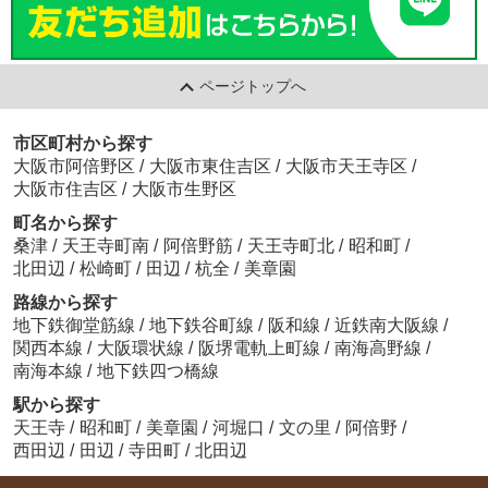
ページトップへ
市区町村から探す
大阪市阿倍野区
/
大阪市東住吉区
/
大阪市天王寺区
/
大阪市住吉区
/
大阪市生野区
町名から探す
桑津
/
天王寺町南
/
阿倍野筋
/
天王寺町北
/
昭和町
/
北田辺
/
松崎町
/
田辺
/
杭全
/
美章園
路線から探す
地下鉄御堂筋線
/
地下鉄谷町線
/
阪和線
/
近鉄南大阪線
/
関西本線
/
大阪環状線
/
阪堺電軌上町線
/
南海高野線
/
南海本線
/
地下鉄四つ橋線
駅から探す
天王寺
/
昭和町
/
美章園
/
河堀口
/
文の里
/
阿倍野
/
西田辺
/
田辺
/
寺田町
/
北田辺