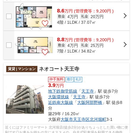
べます♪気になるイチオシ物件情報：「...
8.6
万
円
(管理費等：9,200円 )
4万円
20万円
敷金
礼金
4階 / 1LDK / 37.07㎡
8.8
万
円
(管理費等：9,200円 )
4万円
25万円
敷金
礼金
7階 / 1LDK / 34.82㎡
ネオコート天王寺
賃貸 | マンション
仲手無料
敷0
礼0
3.9
万円
地下鉄御堂筋線
「
天王寺
」駅 徒歩7分
大阪環状線
「
天王寺
」駅 徒歩7分
近鉄南大阪線
「
大阪阿部野橋
」駅 徒歩8
分
築29年 / 16.20㎡
大阪府
大阪市天王寺区
北河堀町
3-1
近くにはファミリーマート 北河堀店(徒歩2分)がありちょっとした買い物に便
利です◎お車をお持ちの方にオススメの、自走式駐車場を利用できる物件で