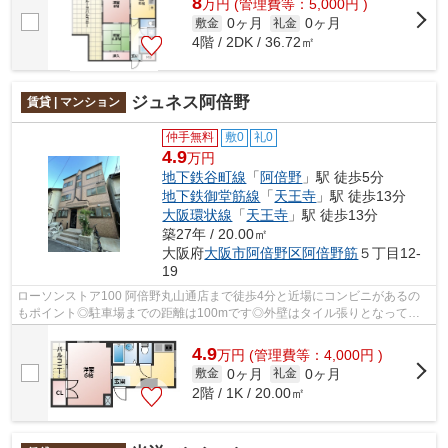
8
万
円
(管理費等：5,000円 )
0ヶ月
0ヶ月
敷金
礼金
4階 / 2DK / 36.72㎡
ジュネス阿倍野
賃貸 | マンション
仲手無料
敷0
礼0
4.9
万円
地下鉄谷町線
「
阿倍野
」駅 徒歩5分
地下鉄御堂筋線
「
天王寺
」駅 徒歩13分
大阪環状線
「
天王寺
」駅 徒歩13分
築27年 / 20.00㎡
大阪府
大阪市阿倍野区
阿倍野筋
５丁目12-
19
ローソンストア100 阿倍野丸山通店まで徒歩4分と近場にコンビニがあるの
もポイント◎駐車場までの距離は100mです◎外壁はタイル張りとなってい
て、印象的な外観です◎当社イチオシの物件...
4.9
万
円
(管理費等：4,000円 )
0ヶ月
0ヶ月
敷金
礼金
2階 / 1K / 20.00㎡