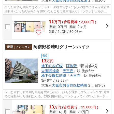
大阪府
大阪市阿倍野区
共立通
１丁目10-6
こだわり派も満足できるデザイナーズ物件です♪こちらの物件には自走式駐車
場あり♪こちらの物件から100mのところに駐車場あり♪「グランシエル共立
通」のここがイチオシ♪地下鉄谷町線阿...
11
万
円
(管理費等：3,000円 )
0万円
2ヶ月
敷金
礼金
2階 / 2LDK / 50.03㎡
阿倍野松崎町グリーンハイツ
賃貸 | マンション
敷0
13
万円
地下鉄谷町線
「
阿倍野
」駅 徒歩3分
大阪環状線
「
天王寺
」駅 徒歩5分
地下鉄御堂筋線
「
天王寺
」駅 徒歩5分
築46年 / 72.63㎡
大阪府
大阪市阿倍野区
松崎町
２丁目3-37
うっとりする程綺麗な景色を眺められる、誰もが憧れるマンションです♪電車
での移動がより便利になる、2駅利用可能なマンションです♪アレルギー予防
に適した、通気性の良い安心のマンシ...
13
万
円
(管理費等：15,000円 )
0ヶ月
20万円
敷金
礼金