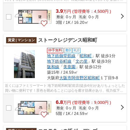
す◎駐車場は物件から約150mです◎共用...
3.9
万
円
(管理費等：4,500円 )
0ヶ月
0ヶ月
敷金
礼金
3階 / 1K / 16.20㎡
ストークレジデンス昭和町
賃貸 | マンション
仲手無料
敷0
礼0
地下鉄御堂筋線
「
昭和町
」駅 徒歩1分
地下鉄谷町線
「
文の里
」駅 徒歩3分
阪和線
「
美章園
」駅 徒歩12分
築15年 / 24.59㎡
大阪府
大阪市阿倍野区
昭和町
１丁目9-8
近くにはファミリーマート 地下鉄昭和町駅前店(徒歩4分)がありちょっとした
買い物に便利です！景色を眺めることには心を癒す効果があり、視力低下の
恐れも少なくしてくれます！2駅利用...
6.8
万
円
(管理費等：9,000円 )
0ヶ月
0ヶ月
敷金
礼金
5階 / 1K / 24.59㎡