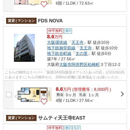
6階 / 1LDK / 72.63㎡
FDS NOVA
賃貸 | マンション
仲手無料
敷0
8.6
万円
大阪環状線
「
天王寺
」駅 徒歩10分
地下鉄御堂筋線
「
天王寺
」駅 徒歩10分
地下鉄谷町線
「
文の里
」駅 徒歩5分
築7年 / 27.56㎡
大阪府
大阪市阿倍野区
松崎町
３丁目12-2
こちらの物件はスーパー「阪急OASIS(阪急オアシス) あべの店」が111m以内
にあります♪こちらの物件から、200mの距離に駐車場あり♪お使いいただけ
る駅は2駅あり、行き先に応じて使い分け...
8.6
万
円
(管理費等：8,000円 )
0ヶ月
1ヶ月
敷金
礼金
4階 / 1LDK / 27.56㎡
サムティ天王寺EAST
賃貸 | マンション
仲手無料
敷0
礼0