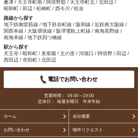
桑津
/
天王寺町南
/
阿倍野筋
/
天王寺町北
/
北田辺
/
昭和町
/
田辺
/
松崎町
/
西今川
/
杭全
路線から探す
地下鉄御堂筋線
/
地下鉄谷町線
/
阪和線
/
近鉄南大阪線
/
関西本線
/
大阪環状線
/
阪堺電軌上町線
/
南海高野線
/
南海本線
/
地下鉄四つ橋線
駅から探す
天王寺
/
昭和町
/
美章園
/
文の里
/
河堀口
/
阿倍野
/
田辺
/
西田辺
/
寺田町
/
北田辺
電話でお問い合わせ
営業時間：
09:30～19:00
定休日：
毎週水曜日 年末年始
ホーム
会社概要
お問い合わせ
物件リクエスト