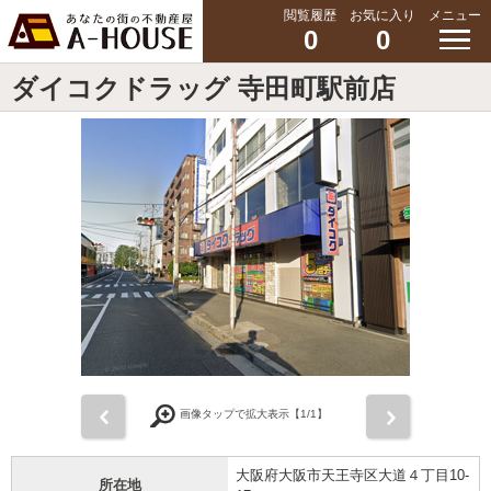
閲覧履歴
お気に入り
メニュー
0
0
ダイコクドラッグ 寺田町駅前店
前
次
画像タップで拡大表示【
1
/1】
大阪府大阪市天王寺区大道４丁目10-
所在地