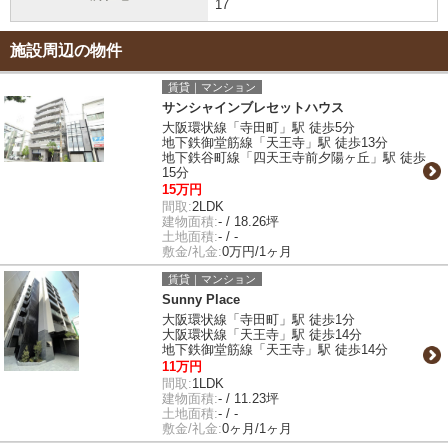
17
施設周辺の物件
賃貸｜マンション
サンシャインブレセットハウス
大阪環状線「寺田町」駅 徒歩5分
地下鉄御堂筋線「天王寺」駅 徒歩13分
地下鉄谷町線「四天王寺前夕陽ヶ丘」駅 徒歩
15分
15万円
間取:
2LDK
建物面積:
- / 18.26坪
土地面積:
- / -
敷金/礼金:
0万円/1ヶ月
賃貸｜マンション
Sunny Place
大阪環状線「寺田町」駅 徒歩1分
大阪環状線「天王寺」駅 徒歩14分
地下鉄御堂筋線「天王寺」駅 徒歩14分
11万円
間取:
1LDK
建物面積:
- / 11.23坪
土地面積:
- / -
敷金/礼金:
0ヶ月/1ヶ月