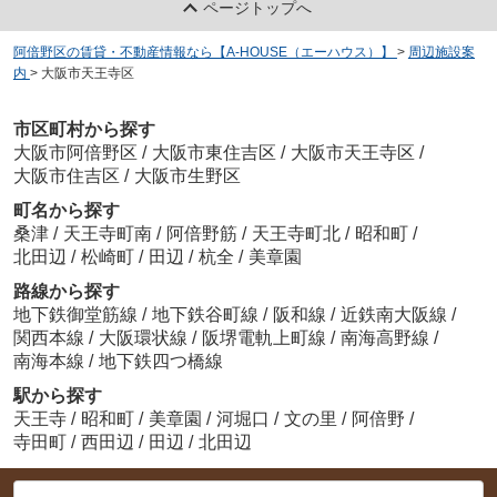
ページトップへ
阿倍野区の賃貸・不動産情報なら【A-HOUSE（エーハウス）】
>
周辺施設案
内
>
大阪市天王寺区
市区町村から探す
大阪市阿倍野区
/
大阪市東住吉区
/
大阪市天王寺区
/
大阪市住吉区
/
大阪市生野区
町名から探す
桑津
/
天王寺町南
/
阿倍野筋
/
天王寺町北
/
昭和町
/
北田辺
/
松崎町
/
田辺
/
杭全
/
美章園
路線から探す
地下鉄御堂筋線
/
地下鉄谷町線
/
阪和線
/
近鉄南大阪線
/
関西本線
/
大阪環状線
/
阪堺電軌上町線
/
南海高野線
/
南海本線
/
地下鉄四つ橋線
駅から探す
天王寺
/
昭和町
/
美章園
/
河堀口
/
文の里
/
阿倍野
/
寺田町
/
西田辺
/
田辺
/
北田辺