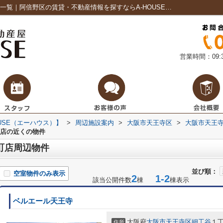
北野エース 近鉄百貨店上本町店周辺の物件一覧｜阿倍野区の賃貸・不動産情報を探すならA-HOUSE（エーハウス）
営業時間：09:3
USE（エーハウス）】
>
周辺施設案内
>
大阪市天王寺区
>
大阪市天王
町店の近くの物件
町店周辺物件
並び順：
空室物件のみ表示
2
1-2
該当公開件数
棟
棟表示
ベルエール天王寺
大阪府
大阪市天王寺区
細工谷
１丁
住所