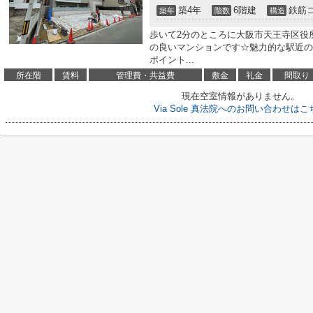
築4年
6階建
鉄筋
築年
階数
構造
歩いて2分のところに大阪市天王寺区役
の良いマンションです☆魅力的な駅近の
ポイント...
所在階
賃料
管理費・共益費
敷金
礼金
間取り
現在空室情報がありません。
Via Sole 真法院へのお問い合わせはこ