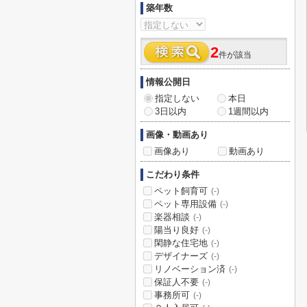
築年数
2
件が該当
情報公開日
指定しない
本日
3日以内
1週間以内
画像・動画あり
画像あり
動画あり
こだわり条件
ペット飼育可
(-)
ペット専用設備
(-)
楽器相談
(-)
陽当り良好
(-)
閑静な住宅地
(-)
デザイナーズ
(-)
リノベーション済
(-)
保証人不要
(-)
事務所可
(-)