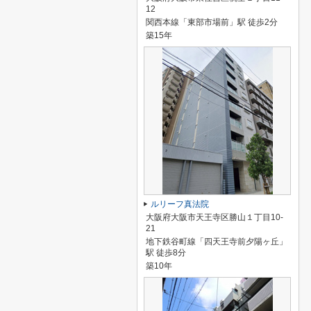
12
関西本線「東部市場前」駅 徒歩2分
築15年
ルリーフ真法院
大阪府大阪市天王寺区勝山１丁目10-
21
地下鉄谷町線「四天王寺前夕陽ヶ丘」
駅 徒歩8分
築10年