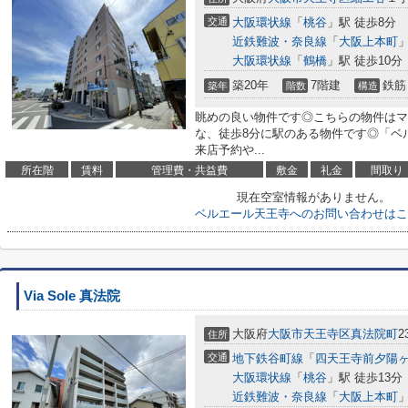
交通
大阪環状線
「
桃谷
」駅 徒歩8分
近鉄難波・奈良線
「
大阪上本町
」
大阪環状線
「
鶴橋
」駅 徒歩10分
築20年
7階建
鉄筋
築年
階数
構造
眺めの良い物件です◎こちらの物件はマ
な、徒歩8分に駅のある物件です◎「ベ
来店予約や...
所在階
賃料
管理費・共益費
敷金
礼金
間取り
現在空室情報がありません。
ベルエール天王寺へのお問い合わせはこ
Via Sole 真法院
大阪府
大阪市天王寺区
真法院町
2
住所
交通
地下鉄谷町線
「
四天王寺前夕陽
大阪環状線
「
桃谷
」駅 徒歩13分
近鉄難波・奈良線
「
大阪上本町
」