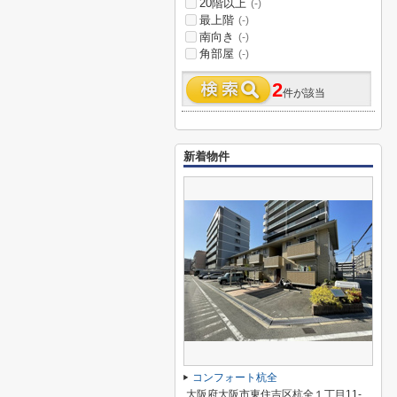
20階以上
(-)
最上階
(-)
南向き
(-)
角部屋
(-)
2
件が該当
新着物件
コンフォート杭全
大阪府大阪市東住吉区杭全１丁目11-