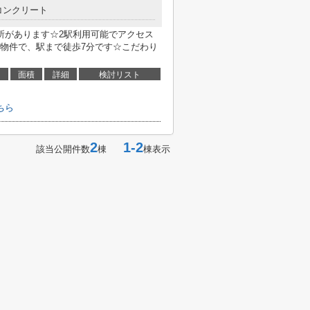
コンクリート
所があります☆2駅利用可能でアクセス
物件で、駅まで徒歩7分です☆こだわり
面積
詳細
検討リスト
ちら
2
1-2
該当公開件数
棟
棟表示