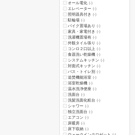
オール電化
(-)
エレベーター
(-)
照明器具付き
(-)
駐輪場
(-)
バイク置場あり
(-)
家具・家電付き
(-)
洗濯機置場有
(-)
外観タイル張り
(-)
コンロ２口以上
(-)
食器洗い乾燥機
(-)
システムキッチン
(-)
対面式キッチン
(-)
バス・トイレ別
(-)
追焚機能浴室
(-)
浴室乾燥機
(-)
温水洗浄便座
(-)
洗面台
(-)
洗髪洗面化粧台
(-)
シャワー
(-)
独立洗面台
(-)
エアコン
(-)
床暖房
(-)
床下収納
(-)
ウォークインクロゼット
(-)