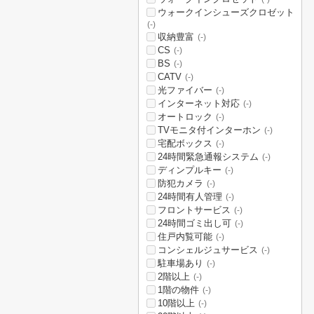
ウォークインシューズクロゼット
(-)
収納豊富
(-)
CS
(-)
BS
(-)
CATV
(-)
光ファイバー
(-)
インターネット対応
(-)
オートロック
(-)
TVモニタ付インターホン
(-)
宅配ボックス
(-)
24時間緊急通報システム
(-)
ディンプルキー
(-)
防犯カメラ
(-)
24時間有人管理
(-)
フロントサービス
(-)
24時間ゴミ出し可
(-)
住戸内覧可能
(-)
コンシェルジュサービス
(-)
駐車場あり
(-)
2階以上
(-)
1階の物件
(-)
10階以上
(-)