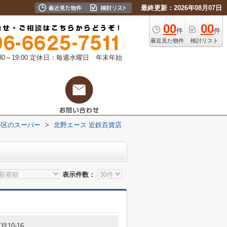
最終更新：2026年08月07日
00
00
件
件
最近見た物件
検討リスト
0～19:00
定休日：毎週水曜日 年末年始
寺区のスーパー
>
北野エース 近鉄百貨店
表示件数：
目10-16