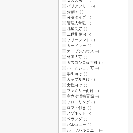
２人入居可
(-)
バリアフリー
(-)
分割可
(-)
分譲タイプ
(-)
管理人常駐
(-)
眺望良好
(-)
二世帯住宅
(-)
フリーレント
(-)
カードキー
(-)
オープンハウス
(-)
外国人可
(-)
ガスコンロ設置可
(-)
ルームシェア可
(-)
学生向け
(-)
カップル向け
(-)
女性向け
(-)
ファミリー向け
(-)
室内洗濯機置場
(-)
フローリング
(-)
ロフト付き
(-)
メゾネット
(-)
ベランダ
(-)
バルコニー
(-)
ルーフバルコニー
(-)