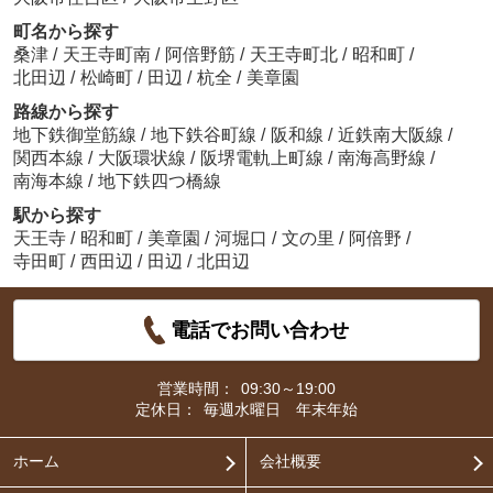
町名から探す
桑津
/
天王寺町南
/
阿倍野筋
/
天王寺町北
/
昭和町
/
北田辺
/
松崎町
/
田辺
/
杭全
/
美章園
路線から探す
地下鉄御堂筋線
/
地下鉄谷町線
/
阪和線
/
近鉄南大阪線
/
関西本線
/
大阪環状線
/
阪堺電軌上町線
/
南海高野線
/
南海本線
/
地下鉄四つ橋線
駅から探す
天王寺
/
昭和町
/
美章園
/
河堀口
/
文の里
/
阿倍野
/
寺田町
/
西田辺
/
田辺
/
北田辺
電話でお問い合わせ
営業時間：
09:30～19:00
定休日：
毎週水曜日 年末年始
ホーム
会社概要