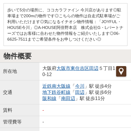
歩いて5分の場所に、ココカラファイン 今川店があります◎駐
車場まで200mの物件です◎こちらの物件は自走式駐車場がご
利用いただけます◎気になるイチオシ物件情報：「JOYFUL・
HOUSE今川」◎A-HOUSE阿倍野本店 株式会社G・Lパートナ
ーズではお客様に合わせた物件情報をご紹介いたします◎06-
6625-7511までご希望条件をお申しつけください◎
物件概要
大阪府
大阪市東住吉区
田辺
５丁目1
所在地
0-12
近鉄南大阪線
「
今川
」駅 徒歩4分
交通
地下鉄谷町線
「
田辺
」駅 徒歩6分
阪和線
「
南田辺
」駅 徒歩11分
賃料
-
管理費等
-