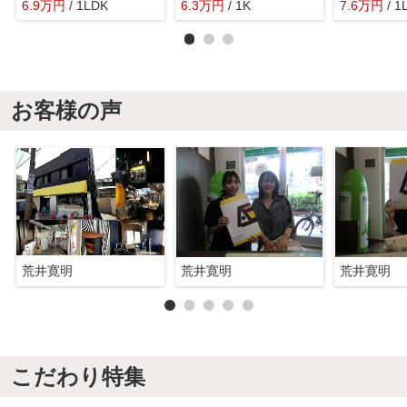
6.9
万
円
/ 1LDK
6.3
万
円
/ 1K
7.6
万
円
/ 1
お客様の声
荒井寛明
荒井寛明
荒井寛明
こだわり特集