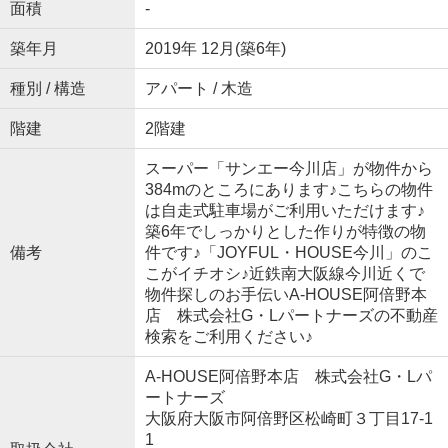
面積
-
築年月
2019年 12月(築6年)
種別 / 構造
アパート / 木造
階建
2階建
スーパー「サンエー今川店」が物件から
384mのところにあります♪こちらの物件
は自走式駐車場がご利用いただけます♪
築6年でしっかりとした作りが特徴の物
備考
件です♪「JOYFUL・HOUSE今川」のこ
こがイチオシ♪近鉄南大阪線今川近くで
物件探しのお手伝いA-HOUSE阿倍野本
店 株式会社G・Lパートナーズの不動産
検索をご利用ください♪
A-HOUSE阿倍野本店 株式会社G・Lパ
ートナーズ
大阪府大阪市阿倍野区松崎町３丁目17-1
1