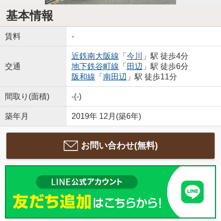
基本情報
賃料
-
近鉄南大阪線
「
今川
」駅 徒歩4分
交通
地下鉄谷町線
「
田辺
」駅 徒歩6分
阪和線
「
南田辺
」駅 徒歩11分
間取り(面積)
-(-)
築年月
2019年 12月(築6年)
お問い合わせ(無料)