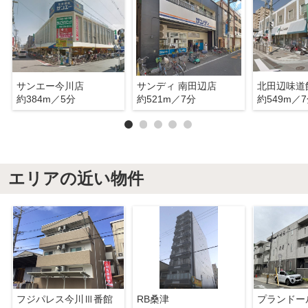
サンエー今川店
サンディ 南田辺店
北田辺味道
約384m／5分
約521m／7分
約549m／
エリアの近い物件
フジパレス今川Ⅲ番館
RB桑津
プランドー