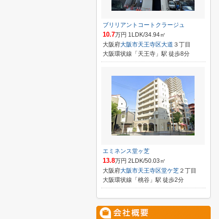
ブリリアントコートクラージュ
10.7
万円 1LDK/34.94㎡
大阪府
大阪市天王寺区
大道
３丁目
大阪環状線「天王寺」駅 徒歩8分
エミネンス堂ヶ芝
13.8
万円 2LDK/50.03㎡
大阪府
大阪市天王寺区
堂ケ芝
２丁目
大阪環状線「桃谷」駅 徒歩2分