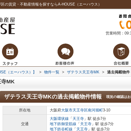
区の賃貸・不動産情報を探すならA-HOUSE（エーハウス）
営業時間：09:3
USE（エーハウス）】
>
物件一覧
>
ザテラス天王寺MK
>
過去掲載物件
寺MK
ザテラス天王寺MK
の過去掲載物件情報
現況の確認はお
所在地
大阪府
大阪市天王寺区
南河堀町
3-10
大阪環状線
「
天王寺
」駅 徒歩7分
交通
地下鉄御堂筋線
「
天王寺
」駅 徒歩7分
地下鉄谷町線
「
天王寺
」駅 徒歩7分