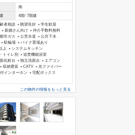
南
建
4階/ 7階建
齢者相談
眺望良好
学生歓迎
新婚さん向け
仲介手数料無料
都市ガス
公営水道
公共下水
駐輪場
バイク置場あり
以上
システムキッチン
・トイレ別
追焚機能浴室
面化粧台
独立洗面台
エアコン
収納豊富
CATV
光ファイバー
タ付インターホン
宅配ボックス
この物件の情報をもっと見る