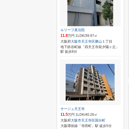
ルリーフ真法院
11.8
万円 1LDK/39.97㎡
大阪府
大阪市天王寺区
勝山
１丁目
地下鉄谷町線「四天王寺前夕陽ヶ丘」
駅 徒歩8分
サージュ天王寺
11.5
万円 1LDK/40.26㎡
大阪府
大阪市天王寺区
国分町
大阪環状線「寺田町」駅 徒歩5分