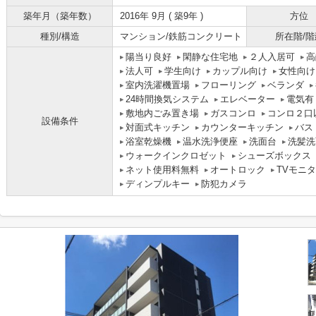
築年月（築年数）
2016年 9月 ( 築9年 )
方位
種別/構造
マンション/鉄筋コンクリート
所在階/階
陽当り良好
閑静な住宅地
２人入居可
高
法人可
学生向け
カップル向け
女性向け
室内洗濯機置場
フローリング
ベランダ
24時間換気システム
エレベーター
電気有
敷地内ごみ置き場
ガスコンロ
コンロ２口
設備条件
対面式キッチン
カウンターキッチン
バス
浴室乾燥機
温水洗浄便座
洗面台
洗髪洗
ウォークインクロゼット
シューズボックス
ネット使用料無料
オートロック
TVモニ
ディンプルキー
防犯カメラ