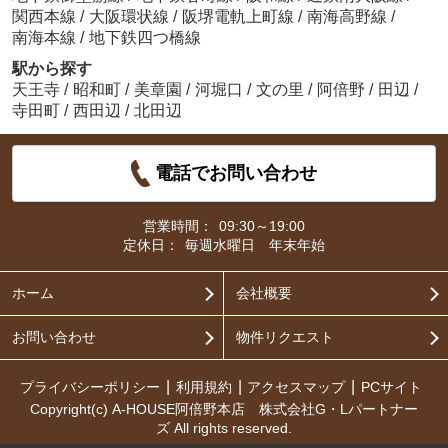
関西本線
/
大阪環状線
/
阪堺電軌上町線
/
南海高野線
/
南海本線
/
地下鉄四つ橋線
駅から探す
天王寺
/
昭和町
/
美章園
/
河堀口
/
文の里
/
阿倍野
/
田辺
/
寺田町
/
西田辺
/
北田辺
電話でお問い合わせ
営業時間：
09:30～19:00
定休日：
毎週水曜日 年末年始
ホーム
会社概要
お問い合わせ
物件リクエスト
プライバシーポリシー
利用規約
アクセスマップ
PCサイト
Copyright(c) A-HOUSE阿倍野本店 株式会社G・Lパートナー
ズ All rights reserved.