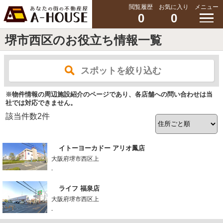
閲覧履歴
お気に入り
メニュー
0
0
堺市西区のお役立ち情報一覧
スポットを絞り込む
※物件情報の周辺施設紹介のページであり、各店舗への問い合わせは当
社では対応できません。
該当件数
2
件
イトーヨーカドー アリオ鳳店
大阪府堺市西区上
-
ライフ 福泉店
大阪府堺市西区上
-