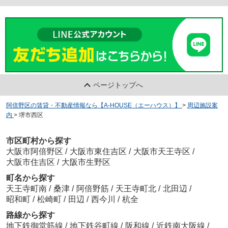
ページトップへ
阿倍野区の賃貸・不動産情報なら【A-HOUSE（エーハウス）】
>
周辺施設案
内
>
堺市西区
市区町村から探す
大阪市阿倍野区
/
大阪市東住吉区
/
大阪市天王寺区
/
大阪市住吉区
/
大阪市生野区
町名から探す
天王寺町南
/
桑津
/
阿倍野筋
/
天王寺町北
/
北田辺
/
昭和町
/
松崎町
/
田辺
/
西今川
/
杭全
路線から探す
地下鉄御堂筋線
/
地下鉄谷町線
/
阪和線
/
近鉄南大阪線
/