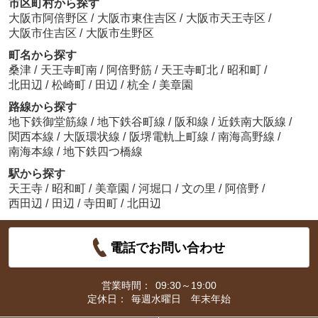
市区町村から探す
大阪市阿倍野区
/
大阪市東住吉区
/
大阪市天王寺区
/
大阪市住吉区
/
大阪市生野区
町名から探す
桑津
/
天王寺町南
/
阿倍野筋
/
天王寺町北
/
昭和町
/
北田辺
/
松崎町
/
田辺
/
杭全
/
美章園
路線から探す
地下鉄御堂筋線
/
地下鉄谷町線
/
阪和線
/
近鉄南大阪線
/
関西本線
/
大阪環状線
/
阪堺電軌上町線
/
南海高野線
/
南海本線
/
地下鉄四つ橋線
駅から探す
天王寺
/
昭和町
/
美章園
/
河堀口
/
文の里
/
阿倍野
/
西田辺
/
田辺
/
寺田町
/
北田辺
電話でお問い合わせ
営業時間：
09:30～19:00
定休日：
毎週水曜日 年末年始