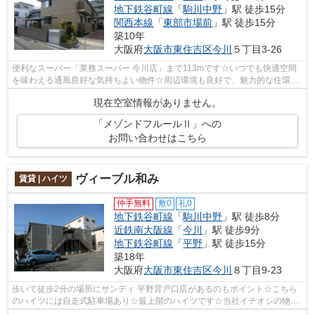
地下鉄谷町線
「
駒川中野
」駅 徒歩15分
関西本線
「
東部市場前
」駅 徒歩15分
築10年
大阪府
大阪市東住吉区
今川
５丁目3-26
便利なスーパー「業務スーパー 今川店」まで113mです☆いつでも快適空間
を味わえる通風良好な気持ちよい物件☆周辺環境も良好で、魅力的な住環境
のある、平成27年築の物件です☆当社イチ...
現在空室情報がありません。
「メゾンドフルールⅡ」への
お問い合わせはこちら
ヴィーブル和み
賃貸 | ハイツ
仲手無料
敷0
礼0
地下鉄谷町線
「
駒川中野
」駅 徒歩8分
近鉄南大阪線
「
今川
」駅 徒歩9分
地下鉄谷町線
「
平野
」駅 徒歩15分
築18年
大阪府
大阪市東住吉区
今川
８丁目9-23
歩いて徒歩2分の場所にサンディ 平野背戸口店があるのもポイント☆こちら
のハイツには自走式駐車場あり☆最上階のハイツです☆当社イチオシの物件
の「ヴィーブル和み」☆ぜひ一度ご覧くだ...