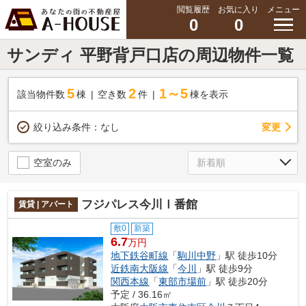
閲覧履歴
お気に入り
メニュー
0
0
サンディ 平野背戸口店の周辺物件一覧
5
2
1～5
該当物件数
棟
空き数
件
棟を表示
変更
絞り込み条件：
なし
空室のみ
フジパレス今川Ⅰ番館
賃貸 | アパート
敷0
新築
6.7
万円
地下鉄谷町線
「
駒川中野
」駅 徒歩10分
近鉄南大阪線
「
今川
」駅 徒歩9分
関西本線
「
東部市場前
」駅 徒歩20分
予定 / 36.16㎡