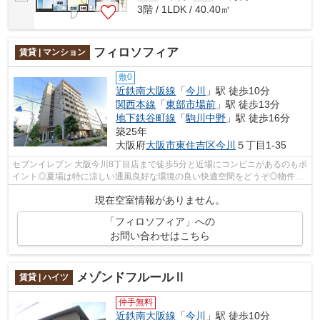
3階 / 1LDK / 40.40㎡
フィロソフィア
賃貸 | マンション
敷0
近鉄南大阪線
「
今川
」駅 徒歩10分
関西本線
「
東部市場前
」駅 徒歩13分
地下鉄谷町線
「
駒川中野
」駅 徒歩16分
築25年
大阪府
大阪市東住吉区
今川
５丁目1-35
セブンイレブン 大阪今川8丁目店まで徒歩5分と近場にコンビニがあるのもポ
イント◎夏場は特に涼しい通風良好な環境の良い快適空間をどうぞ◎物件の
周辺に駅が2つあり、よく電車を利用す...
現在空室情報がありません。
「フィロソフィア」への
お問い合わせはこちら
メゾンドフルールⅡ
賃貸 | ハイツ
仲手無料
近鉄南大阪線
「
今川
」駅 徒歩10分