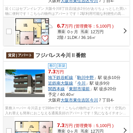
大阪府
大阪市東住吉区
今川
７丁目4-
近くにはセブンイレブン 大阪今川8丁目店(徒歩2分)がありちょっとした買い
物に便利です！こちらの物件はアパートです！2駅利用可能な利便性の高い
アパートです！当社イチオシの物件の...
6.7
万
円
(管理費等：5,100円 )
0ヶ月
12万円
敷金
礼金
2階 / 1LDK / 36.16㎡
フジパレス今川Ⅱ番館
賃貸 | アパート
敷0
新築
7.3
万円
地下鉄谷町線
「
駒川中野
」駅 徒歩10分
近鉄南大阪線
「
今川
」駅 徒歩9分
関西本線
「
東部市場前
」駅 徒歩20分
予定 / 40.40㎡
大阪府
大阪市東住吉区
今川
７丁目4-
業務スーパー 今川店まで398mです！こちらの物件はアパートです！空気の
入れ替えも簡単におこなえる通風良好のアパートです！気になるイチオシ物
件情報：「フジパレス今川Ⅱ番館」！地...
7.3
万
円
(管理費等：5,100円 )
0ヶ月
12万円
敷金
礼金