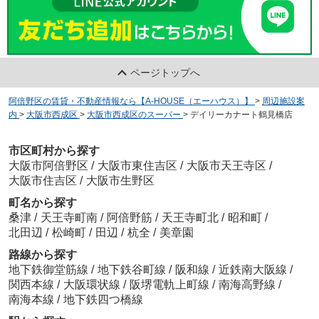
ページトップへ
阿倍野区の賃貸・不動産情報なら【A-HOUSE（エーハウス）】
>
周辺施設案
内
>
大阪市西成区
>
大阪市西成区のスーパー
>
デイリーカナート鶴見橋店
市区町村から探す
大阪市阿倍野区
/
大阪市東住吉区
/
大阪市天王寺区
/
大阪市住吉区
/
大阪市生野区
町名から探す
桑津
/
天王寺町南
/
阿倍野筋
/
天王寺町北
/
昭和町
/
北田辺
/
松崎町
/
田辺
/
杭全
/
美章園
路線から探す
地下鉄御堂筋線
/
地下鉄谷町線
/
阪和線
/
近鉄南大阪線
/
関西本線
/
大阪環状線
/
阪堺電軌上町線
/
南海高野線
/
南海本線
/
地下鉄四つ橋線