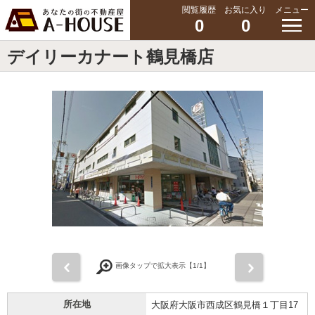
閲覧履歴
お気に入り
メニュー
0
0
デイリーカナート鶴見橋店
前
次
画像タップで拡大表示【
1
/1】
所在地
大阪府大阪市西成区鶴見橋１丁目17