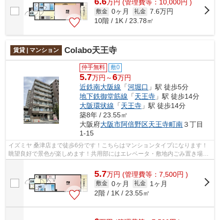
6.6
万
円
(管理費等：10,000円 )
0ヶ月
7.6万円
敷金
礼金
10階 / 1K / 23.78㎡
Colabo天王寺
賃貸 | マンション
仲手無料
敷0
5.7
6
万円～
万円
近鉄南大阪線
「
河堀口
」駅 徒歩5分
地下鉄御堂筋線
「
天王寺
」駅 徒歩14分
大阪環状線
「
天王寺
」駅 徒歩14分
築8年 / 23.55㎡
大阪府
大阪市阿倍野区
天王寺町南
３丁目
1-15
イズミヤ 桑津店まで徒歩6分です！こちらはマンションタイプになります！
眺望良好で景色が楽しめます！共用部にはエレベータ・敷地内ごみ置き場な
どが揃っており、とても充実していま...
5.7
万
円
(管理費等：7,500円 )
0ヶ月
1ヶ月
敷金
礼金
2階 / 1K / 23.55㎡