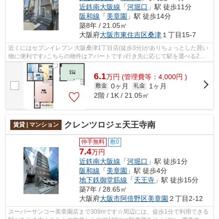
近鉄南大阪線
「
河堀口
」駅 徒歩11分
阪和線
「
美章園
」駅 徒歩14分
築8年 / 21.05㎡
大阪府
大阪市東住吉区
桑津
１丁目15-7
近くにはセブンイレブン 大阪桑津1丁目店(徒歩3分)がありちょっとした買い
物に便利です♪こちらの物件はアパートです♪行き先に応じて駅を選べる2駅
利用可能なアパートです♪「ハーモニー...
6.1
万
円
(管理費等：4,000円 )
0ヶ月
1ヶ月
敷金
礼金
2階 / 1K / 21.05㎡
クレンツロジェ天王寺南
賃貸 | マンション
仲手無料
敷0
7.4
万円
近鉄南大阪線
「
河堀口
」駅 徒歩1分
阪和線
「
美章園
」駅 徒歩4分
地下鉄御堂筋線
「
天王寺
」駅 徒歩15分
築7年 / 28.65㎡
大阪府
大阪市阿倍野区
美章園
２丁目2-12
スーパーサンコー美章園店まで309mです☆周辺には、徒歩1分で利用できる