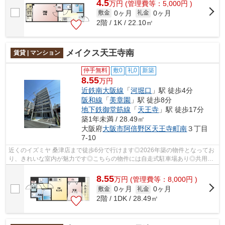
4.5
万
円
(管理費等：5,000円 )
0ヶ月
0ヶ月
敷金
礼金
2階 / 1K / 22.10㎡
メイクス天王寺南
賃貸 | マンション
仲手無料
敷0
礼0
新築
8.55
万円
近鉄南大阪線
「
河堀口
」駅 徒歩4分
阪和線
「
美章園
」駅 徒歩8分
地下鉄御堂筋線
「
天王寺
」駅 徒歩17分
築1年未満 / 28.49㎡
大阪府
大阪市阿倍野区
天王寺町南
３丁目
7-10
近くのイズミヤ 桑津店まで徒歩6分で行けます◎2026年築の物件となってお
り、きれいな室内が魅力です◎こちらの物件には自走式駐車場あり◎共用部
には敷地内ごみ置き場・エレベータなどが...
8.55
万
円
(管理費等：8,000円 )
0ヶ月
0ヶ月
敷金
礼金
2階 / 1DK / 28.49㎡