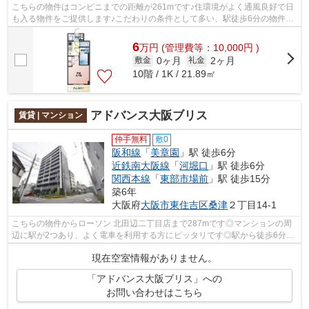
こちらの物件はコンビニまでの距離が261mです♪住環境がよく通風良好で日
も入る物件をご提供します♪こだわりの条件として多い、駅徒歩6分の物件で
す♪共用部にはエレベータ・敷地内ごみ...
6
万
円
(管理費等：10,000円 )
0ヶ月
2ヶ月
敷金
礼金
10階 / 1K / 21.89㎡
アドバンス大阪ブリス
賃貸 | マンション
仲手無料
敷0
阪和線
「
美章園
」駅 徒歩6分
近鉄南大阪線
「
河堀口
」駅 徒歩6分
関西本線
「
東部市場前
」駅 徒歩15分
築6年
大阪府
大阪市東住吉区
桑津
２丁目14-1
こちらの物件からローソン 北田辺二丁目店まで287mです◎マンションの周
辺に駅が2つあり、よく電車を利用する方にピッタリです◎駅から徒歩6分に
立地する物件です◎共用部にはエレベータ...
現在空室情報がありません。
「アドバンス大阪ブリス」への
お問い合わせはこちら