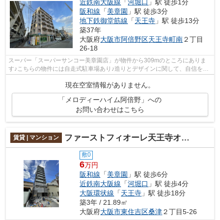
近鉄南大阪線
「
河堀口
」駅 徒歩1分
阪和線
「
美章園
」駅 徒歩3分
地下鉄御堂筋線
「
天王寺
」駅 徒歩13分
築37年
大阪府
大阪市阿倍野区
天王寺町南
２丁目
26-18
スーパー「スーパーサンコー美章園店」が物件から309mのところにありま
す♪こちらの物件には自走式駐車場あり♪造りとデザインに関して、自信をも
って情報を提供できるマンションです♪共...
現在空室情報がありません。
「メロディーハイム阿倍野」への
お問い合わせはこちら
ファーストフィオーレ天王寺オリーブ
賃貸 | マンション
敷0
6
万円
阪和線
「
美章園
」駅 徒歩6分
近鉄南大阪線
「
河堀口
」駅 徒歩4分
大阪環状線
「
天王寺
」駅 徒歩18分
築3年 / 21.89㎡
大阪府
大阪市東住吉区
桑津
２丁目5-26