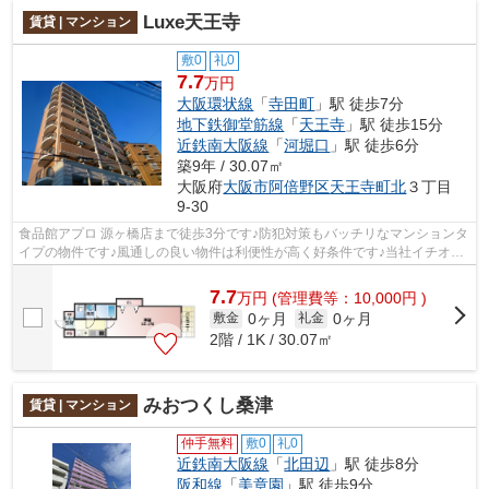
Luxe天王寺
賃貸 | マンション
敷0
礼0
7.7
万円
大阪環状線
「
寺田町
」駅 徒歩7分
地下鉄御堂筋線
「
天王寺
」駅 徒歩15分
近鉄南大阪線
「
河堀口
」駅 徒歩6分
築9年 / 30.07㎡
大阪府
大阪市阿倍野区
天王寺町北
３丁目
9-30
食品館アプロ 源ヶ橋店まで徒歩3分です♪防犯対策もバッチリなマンションタ
イプの物件です♪風通しの良い物件は利便性が高く好条件です♪当社イチオシ
の物件の「Luxe天王寺」♪ぜひ一度ご...
7.7
万
円
(管理費等：10,000円 )
0ヶ月
0ヶ月
敷金
礼金
2階 / 1K / 30.07㎡
みおつくし桑津
賃貸 | マンション
仲手無料
敷0
礼0
近鉄南大阪線
「
北田辺
」駅 徒歩8分
阪和線
「
美章園
」駅 徒歩9分