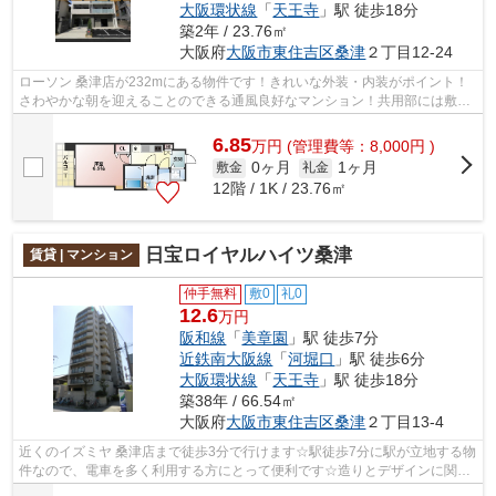
大阪環状線
「
天王寺
」駅 徒歩18分
築2年 / 23.76㎡
大阪府
大阪市東住吉区
桑津
２丁目12-24
ローソン 桑津店が232mにある物件です！きれいな外装・内装がポイント！
さわやかな朝を迎えることのできる通風良好なマンション！共用部には敷地
内ごみ置き場・エレベータなどが備わっ...
6.85
万
円
(管理費等：8,000円 )
0ヶ月
1ヶ月
敷金
礼金
12階 / 1K / 23.76㎡
日宝ロイヤルハイツ桑津
賃貸 | マンション
仲手無料
敷0
礼0
12.6
万円
阪和線
「
美章園
」駅 徒歩7分
近鉄南大阪線
「
河堀口
」駅 徒歩6分
大阪環状線
「
天王寺
」駅 徒歩18分
築38年 / 66.54㎡
大阪府
大阪市東住吉区
桑津
２丁目13-4
近くのイズミヤ 桑津店まで徒歩3分で行けます☆駅徒歩7分に駅が立地する物
件なので、電車を多く利用する方にとって便利です☆造りとデザインに関し
て、自信をもって情報を提供できるマン...