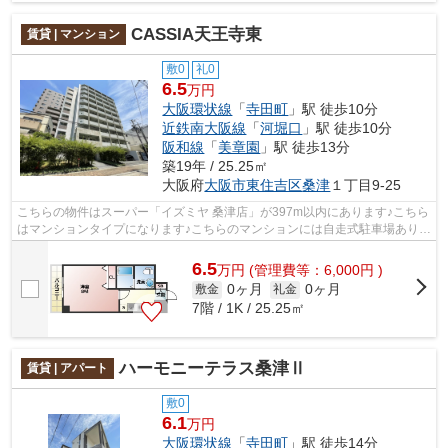
CASSIA天王寺東
賃貸 | マンション
敷0
礼0
6.5
万円
大阪環状線
「
寺田町
」駅 徒歩10分
近鉄南大阪線
「
河堀口
」駅 徒歩10分
阪和線
「
美章園
」駅 徒歩13分
築19年 / 25.25㎡
大阪府
大阪市東住吉区
桑津
１丁目9-25
こちらの物件はスーパー「イズミヤ 桑津店」が397m以内にあります♪こちら
はマンションタイプになります♪こちらのマンションには自走式駐車場あり♪
共用部にはエレベータ・敷地内ごみ置...
6.5
万
円
(管理費等：6,000円 )
0ヶ月
0ヶ月
敷金
礼金
7階 / 1K / 25.25㎡
ハーモニーテラス桑津Ⅱ
賃貸 | アパート
敷0
6.1
万円
大阪環状線
「
寺田町
」駅 徒歩14分