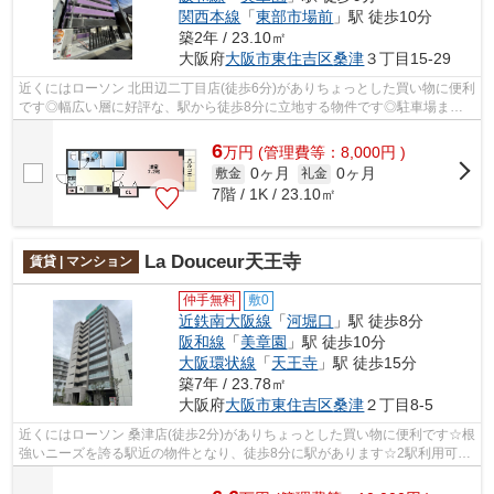
関西本線
「
東部市場前
」駅 徒歩10分
築2年 / 23.10㎡
大阪府
大阪市東住吉区
桑津
３丁目15-29
近くにはローソン 北田辺二丁目店(徒歩6分)がありちょっとした買い物に便利
です◎幅広い層に好評な、駅から徒歩8分に立地する物件です◎駐車場まで
200mの物件、いかがでしょうか◎共用部...
6
万
円
(管理費等：8,000円 )
0ヶ月
0ヶ月
敷金
礼金
7階 / 1K / 23.10㎡
La Douceur天王寺
賃貸 | マンション
仲手無料
敷0
近鉄南大阪線
「
河堀口
」駅 徒歩8分
阪和線
「
美章園
」駅 徒歩10分
大阪環状線
「
天王寺
」駅 徒歩15分
築7年 / 23.78㎡
大阪府
大阪市東住吉区
桑津
２丁目8-5
近くにはローソン 桑津店(徒歩2分)がありちょっとした買い物に便利です☆根
強いニーズを誇る駅近の物件となり、徒歩8分に駅があります☆2駅利用可能
な物件なので交通の利便性が良いのが...