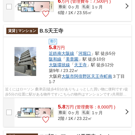
6
万
円
(管理費等：7,500円 )
0ヶ月
1ヶ月
敷金
礼金
6階 / 1K / 23.55㎡
B.S天王寺
賃貸 | マンション
敷0
5.8
万円
近鉄南大阪線
「
河堀口
」駅 徒歩5分
阪和線
「
美章園
」駅 徒歩10分
大阪環状線
「
天王寺
」駅 徒歩12分
築9年 / 23.22㎡
大阪府
大阪市阿倍野区
天王寺町南
３丁目
1-7
近くにはローソン 桑津店(徒歩4分)がありちょっとした買い物に便利です♪徒
歩5分の位置に駅がある物件です♪こちらの物件はマンションです♪共用部に
は敷地内ごみ置き場・エレベータなど...
5.8
万
円
(管理費等：8,000円 )
0ヶ月
1ヶ月
敷金
礼金
2階 / 1K / 23.22㎡