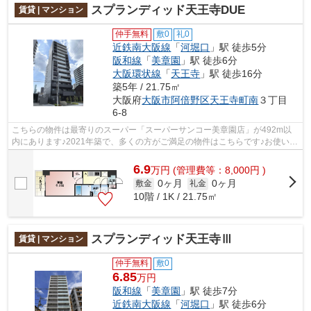
スプランディッド天王寺DUE
賃貸 | マンション
仲手無料
敷0
礼0
近鉄南大阪線
「
河堀口
」駅 徒歩5分
阪和線
「
美章園
」駅 徒歩6分
大阪環状線
「
天王寺
」駅 徒歩16分
築5年 / 21.75㎡
大阪府
大阪市阿倍野区
天王寺町南
３丁目
6-8
こちらの物件は最寄りのスーパー「スーパーサンコー美章園店」が492m以
内にあります♪2021年築で、多くの方がご満足の物件はこちらです♪お使いい
ただける駅は2駅あり、行き先に応じて使...
6.9
万
円
(管理費等：8,000円 )
0ヶ月
0ヶ月
敷金
礼金
10階 / 1K / 21.75㎡
スプランディッド天王寺Ⅲ
賃貸 | マンション
仲手無料
敷0
6.85
万円
阪和線
「
美章園
」駅 徒歩7分
近鉄南大阪線
「
河堀口
」駅 徒歩6分