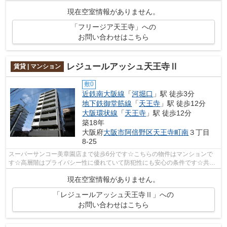
です♪「フリージア天王寺」のここが...
現在空室情報がありません。
「フリージア天王寺」への
お問い合わせはこちら
レジュールアッシュ天王寺Ⅱ
賃貸 | マンション
敷0
近鉄南大阪線
「
河堀口
」駅 徒歩3分
地下鉄御堂筋線
「
天王寺
」駅 徒歩12分
大阪環状線
「
天王寺
」駅 徒歩12分
築18年
大阪府
大阪市阿倍野区
天王寺町南
３丁目
8-25
スーパーサンコー美章園店まで徒歩6分です☆こちらの物件はマンションで
す☆高層階はプライバシー性に優れていて防犯性にも安心の条件です☆共用
部にはエレベータ・敷地内ごみ置き場など...
現在空室情報がありません。
「レジュールアッシュ天王寺Ⅱ」への
お問い合わせはこちら