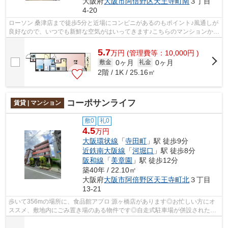
大阪府
大阪市阿倍野区
天王寺町南
３丁目
4-20
ローソン 桑津店まで徒歩5分と近場にコンビニがあるのもポイント♪風通しが
良好なので、いつでも新鮮な空気がはいってきます♪こちらのマンションから
400mのところに駐車場あり♪こちらは...
5.7
万
円
(管理費等：10,000円 )
0ヶ月
0ヶ月
敷金
礼金
2階 / 1K / 25.16㎡
コーポサンライフ
賃貸 | マンション
敷0
礼0
4.5
万円
大阪環状線
「
寺田町
」駅 徒歩9分
近鉄南大阪線
「
河堀口
」駅 徒歩8分
阪和線
「
美章園
」駅 徒歩12分
築40年 / 22.10㎡
大阪府
大阪市阿倍野区
天王寺町北
３丁目
13-21
歩いて356mの場所に、食品館アプロ 源ヶ橋店があります◎お忙しい方にオ
ススメ、敷地内にごみ置き場のある物件です◎自走式駐車場が併設されたマ
ンションです◎新着情報：コーポサンライ...