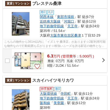
プレステル桑津
賃貸 | マンション
敷0
礼0
関西本線
「
東部市場前
」駅 徒歩7分
近鉄南大阪線
「
河堀口
」駅 徒歩12分
地下鉄御堂筋線
「
天王寺
」駅 徒歩24分
築35年 / 51.54㎡
大阪府
大阪市東住吉区
桑津
１丁目32-29
こちらの物件から361m以内に「イズミヤ 桑津店」があります☆2駅利用可能
な物件なので行動範囲も広がります☆根強いニーズを誇る駅近の物件とな
り、徒歩7分に駅があります☆共用部には敷...
6.3
万
円
(管理費等：5,000円 )
0万円
0万円
敷金
礼金
8階 / 2LDK / 51.54㎡
スカイハイツモリカワ
賃貸 | マンション
仲手無料
敷0
大阪環状線
「
寺田町
」駅 徒歩11分
地下鉄御堂筋線
「
天王寺
」駅 徒歩24分
阪和線
「
美章園
」駅 徒歩12分
築38年