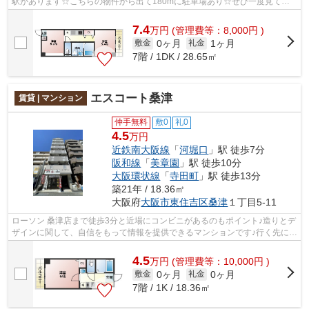
駅があります☆こちらの物件から出て180mに駐車場あり☆ぜひ一度見てい
ただきたい、「クレンツロジェ天王寺南」で...
7.4
万
円
(管理費等：8,000円 )
0ヶ月
1ヶ月
敷金
礼金
7階 / 1DK / 28.65㎡
エスコート桑津
賃貸 | マンション
仲手無料
敷0
礼0
4.5
万円
近鉄南大阪線
「
河堀口
」駅 徒歩7分
阪和線
「
美章園
」駅 徒歩10分
大阪環状線
「
寺田町
」駅 徒歩13分
築21年 / 18.36㎡
大阪府
大阪市東住吉区
桑津
１丁目5-11
ローソン 桑津店まで徒歩3分と近場にコンビニがあるのもポイント♪造りとデ
ザインに関して、自信をもって情報を提供できるマンションです♪行く先に応
じて経路を選べる、2駅利用可能な物...
4.5
万
円
(管理費等：10,000円 )
0ヶ月
0ヶ月
敷金
礼金
7階 / 1K / 18.36㎡