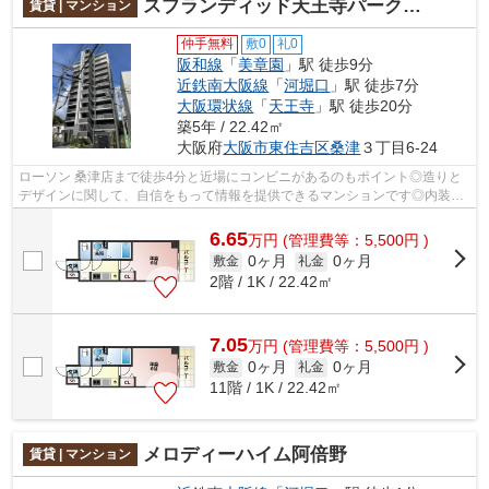
スプランディッド天王寺パークサイド
賃貸 | マンション
仲手無料
敷0
礼0
阪和線
「
美章園
」駅 徒歩9分
近鉄南大阪線
「
河堀口
」駅 徒歩7分
大阪環状線
「
天王寺
」駅 徒歩20分
築5年 / 22.42㎡
大阪府
大阪市東住吉区
桑津
３丁目6-24
ローソン 桑津店まで徒歩4分と近場にコンビニがあるのもポイント◎造りと
デザインに関して、自信をもって情報を提供できるマンションです◎内装も
きれいな一押しの築浅物件です◎きれい好...
6.65
万
円
(管理費等：5,500円 )
0ヶ月
0ヶ月
敷金
礼金
2階 / 1K / 22.42㎡
7.05
万
円
(管理費等：5,500円 )
0ヶ月
0ヶ月
敷金
礼金
11階 / 1K / 22.42㎡
メロディーハイム阿倍野
賃貸 | マンション