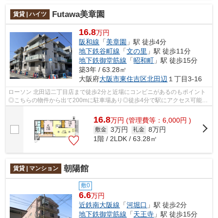
Futawa美章園
賃貸 | ハイツ
16.8
万円
阪和線
「
美章園
」駅 徒歩4分
地下鉄谷町線
「
文の里
」駅 徒歩11分
地下鉄御堂筋線
「
昭和町
」駅 徒歩15分
築3年 / 63.28㎡
大阪府
大阪市東住吉区
北田辺
１丁目3-16
ローソン 北田辺二丁目店まで徒歩2分と近場にコンビニがあるのもポイント
◎こちらの物件から出て200mに駐車場あり◎徒歩4分で駅にアクセス可能
な、魅力的な駅近物件です◎当社イチオシの...
16.8
万
円
(管理費等：6,000円 )
3万円
8万円
敷金
礼金
1階 / 2LDK / 63.28㎡
朝陽館
賃貸 | マンション
敷0
6.6
万円
近鉄南大阪線
「
河堀口
」駅 徒歩2分
地下鉄御堂筋線
「
天王寺
」駅 徒歩15分