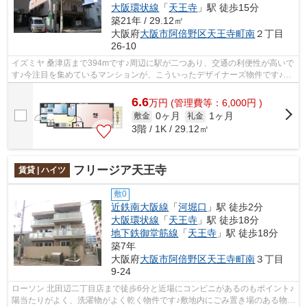
大阪環状線
「
天王寺
」駅 徒歩15分
築21年 / 29.12㎡
大阪府
大阪市阿倍野区
天王寺町南
２丁目
26-10
イズミヤ 桑津店まで394mです♪周辺に駅が二つあり、交通の利便性が高いで
す♪今注目を集めているマンションが、こういったデザイナーズ物件です♪気
になるイチオシ物件情報：「朝陽館」♪...
6.6
万
円
(管理費等：6,000円 )
0ヶ月
1ヶ月
敷金
礼金
3階 / 1K / 29.12㎡
フリージア天王寺
賃貸 | ハイツ
敷0
近鉄南大阪線
「
河堀口
」駅 徒歩2分
大阪環状線
「
天王寺
」駅 徒歩18分
地下鉄御堂筋線
「
天王寺
」駅 徒歩18分
築7年
大阪府
大阪市阿倍野区
天王寺町南
３丁目
9-24
ローソン 北田辺二丁目店まで徒歩6分と近場にコンビニがあるのもポイント♪
陽当たりがよく、洗濯物がよく乾く物件です♪敷地内にごみ置き場のある物件