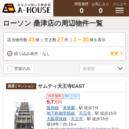
閲覧履歴
お気に入り
メニュー
0
0
ローソン 桑津店の周辺物件一覧
43
27
1～30
該当物件数
棟
空き数
件
棟を表示
変更
絞り込み条件：
なし
空室のみ
サムティ天王寺EAST
賃貸 | マンション
仲手無料
敷0
礼0
5.7
万円
阪和線
「
美章園
」駅 徒歩7分
地下鉄御堂筋線
「
天王寺
」駅 徒歩15分
大阪環状線
「
天王寺
」駅 徒歩15分
築18年 / 25.16㎡