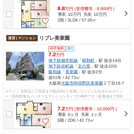
関して、自信をもって情報を提供できるマ...
8.8
万
円
(管理費等：8,800円 )
10万円
10万円
敷金
礼金
2階 / 3LDK / 57.00㎡
リプレ美章園
賃貸 | マンション
仲手無料
敷0
7.2
万円
地下鉄御堂筋線
「
昭和町
」駅 徒歩14分
地下鉄谷町線
「
文の里
」駅 徒歩10分
阪和線
「
美章園
」駅 徒歩2分
築31年 / 42.73㎡
大阪府
大阪市阿倍野区
美章園
２丁目19-7
ローソン 北田辺二丁目店まで徒歩4分と近場にコンビニがあるのもポイン
ト！防犯対策もバッチリなマンションタイプの物件です！駐車場まで300m
のマンション、いかがでしょうか！ぜひ一...
7.2
万
円
(管理費等：10,000円 )
0ヶ月
1ヶ月
敷金
礼金
5階 / 2DK / 42.73㎡