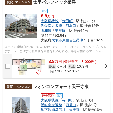
太平パシフィック桑津
賃貸 | マンション
敷0
8.8
万円
大阪環状線
「
寺田町
」駅 徒歩11分
近鉄南大阪線
「
河堀口
」駅 徒歩12分
阪和線
「
美章園
」駅 徒歩12分
築44年 / 52.84㎡
大阪府
大阪市東住吉区
桑津
１丁目18-15
ローソン 桑津店が261mにある物件です！こちらはマンションタイプになり
ます！うっとりする程綺麗な景色を眺められる、誰もが憧れるマンションで
す！共用部にはエレベータ・敷地内ごみ...
8.8
万
円
(管理費等：8,000円 )
0ヶ月
10万円
敷金
礼金
5階 / 3DK / 52.84㎡
レオンコンフォート天王寺東
賃貸 | マンション
仲手無料
敷0
大阪環状線
「
寺田町
」駅 徒歩9分
近鉄南大阪線
「
河堀口
」駅 徒歩9分
地下鉄御堂筋線
「
天王寺
」駅 徒歩16分