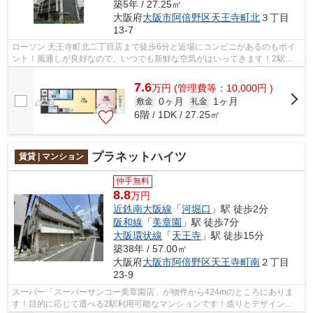
築5年 / 27.25㎡
大阪府
大阪市阿倍野区
天王寺町北
３丁目
13-7
ローソン 天王寺町北二丁目店まで徒歩6分と近場にコンビニがあるのもポイ
ント！風通しが良好なので、いつでも新鮮な空気がはいってきます！2駅利
用ができて、電車での移動に役立つ物件...
7.6
万
円
(管理費等：10,000円 )
0ヶ月
1ヶ月
敷金
礼金
6階 / 1DK / 27.25㎡
プラネットハイツ
賃貸 | マンション
仲手無料
8.8
万円
近鉄南大阪線
「
河堀口
」駅 徒歩2分
阪和線
「
美章園
」駅 徒歩7分
大阪環状線
「
天王寺
」駅 徒歩15分
築38年 / 57.00㎡
大阪府
大阪市阿倍野区
天王寺町南
２丁目
23-9
スーパー「スーパーサンコー美章園店」が物件から424mのところにありま
す！目的に応じて選べる2駅利用可能なマンションです！造りとデザインに