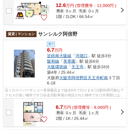
12.6
万
円
(管理費等：12,000円 )
0ヶ月
0ヶ月
敷金
礼金
1階 / 2LDK / 66.54㎡
サンシルク阿倍野
賃貸 | マンション
敷0
6.7
万円
近鉄南大阪線
「
河堀口
」駅 徒歩3分
阪和線
「
美章園
」駅 徒歩6分
大阪環状線
「
天王寺
」駅 徒歩16分
築4年 / 25.44㎡
大阪府
大阪市阿倍野区
天王寺町南
３丁目
6-18
近くのスーパーサンコー美章園店まで徒歩6分で行けます◎2駅利用可能なア
クセスの良い物件です◎自走式駐車場が併設された物件です◎共用部には敷
地内ごみ置き場・エレベータなどが揃って...
6.7
万
円
(管理費等：8,000円 )
0ヶ月
1ヶ月
敷金
礼金
2階 / 1K / 25.44㎡