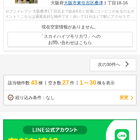
大阪府
大阪市東住吉区
桑津
１丁目18-16
セブンイレブン 大阪桑津1丁目店まで徒歩6分と近場にコンビニがあるのもポ
イント！こちらは通風良好な物件です！歩いて11分ほどで駅にアクセスでき
る、立地の良さも魅力の物件です！共...
現在空室情報がありません。
「スカイハイツモリカワ」への
お問い合わせはこちら
次の30件へ
43
27
1～30
該当物件数
棟
空き数
件
棟を表示
変更
絞り込み条件：
なし