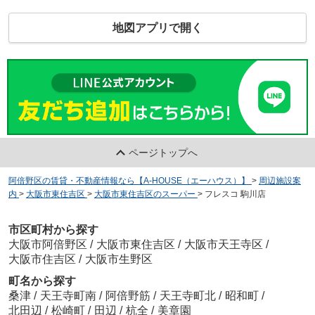
地図アプリで開く
ページトップへ
阿倍野区の賃貸・不動産情報なら【A-HOUSE（エーハウス）】
>
周辺施設案
内
>
大阪市東住吉区
>
大阪市東住吉区のスーパー
>
フレスコ 駒川店
市区町村から探す
大阪市阿倍野区
/
大阪市東住吉区
/
大阪市天王寺区
/
大阪市住吉区
/
大阪市生野区
町名から探す
桑津
/
天王寺町南
/
阿倍野筋
/
天王寺町北
/
昭和町
/
北田辺
/
松崎町
/
田辺
/
杭全
/
美章園