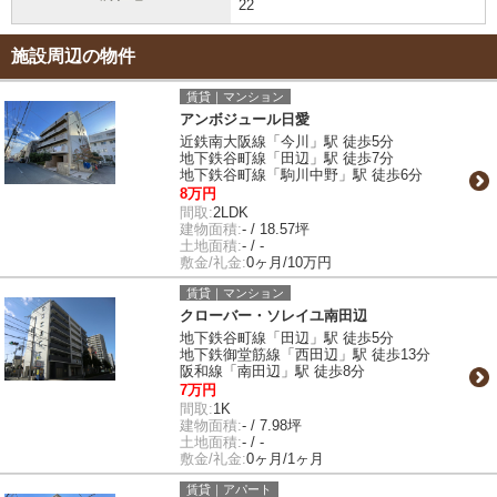
22
施設周辺の物件
賃貸｜マンション
アンボジュール日愛
近鉄南大阪線「今川」駅 徒歩5分
地下鉄谷町線「田辺」駅 徒歩7分
地下鉄谷町線「駒川中野」駅 徒歩6分
8万円
間取:
2LDK
建物面積:
- / 18.57坪
土地面積:
- / -
敷金/礼金:
0ヶ月/10万円
賃貸｜マンション
クローバー・ソレイユ南田辺
地下鉄谷町線「田辺」駅 徒歩5分
地下鉄御堂筋線「西田辺」駅 徒歩13分
阪和線「南田辺」駅 徒歩8分
7万円
間取:
1K
建物面積:
- / 7.98坪
土地面積:
- / -
敷金/礼金:
0ヶ月/1ヶ月
賃貸｜アパート