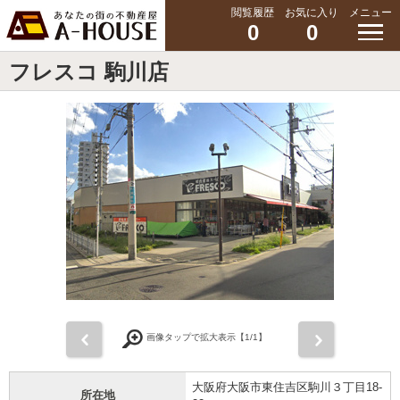
閲覧履歴
お気に入り
メニュー
0
0
フレスコ 駒川店
前
次
画像タップで拡大表示【
1
/1】
大阪府大阪市東住吉区駒川３丁目18-
所在地