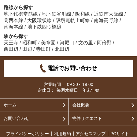
路線から探す
地下鉄御堂筋線
/
地下鉄谷町線
/
阪和線
/
近鉄南大阪線
/
関西本線
/
大阪環状線
/
阪堺電軌上町線
/
南海高野線
/
南海本線
/
地下鉄四つ橋線
駅から探す
天王寺
/
昭和町
/
美章園
/
河堀口
/
文の里
/
阿倍野
/
西田辺
/
田辺
/
寺田町
/
北田辺
電話でお問い合わせ
営業時間：
09:30～19:00
定休日：
毎週水曜日 年末年始
ホーム
会社概要
お問い合わせ
物件リクエスト
プライバシーポリシー
利用規約
アクセスマップ
PCサイト