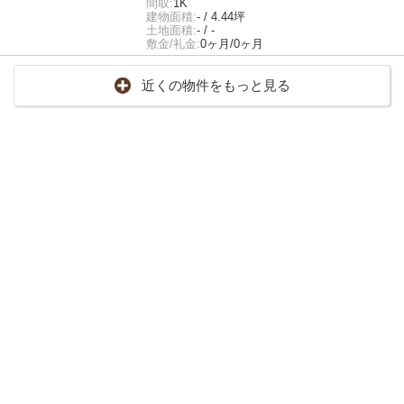
間取:
1K
建物面積:
- / 4.44坪
土地面積:
- / -
敷金/礼金:
0ヶ月/0ヶ月
近くの物件をもっと見る