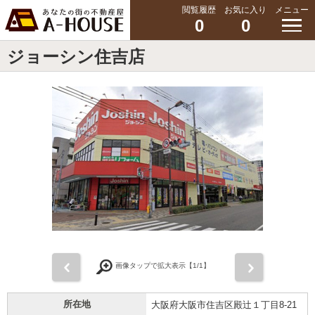
閲覧履歴
お気に入り
メニュー
0
0
ジョーシン住吉店
前
次
画像タップで拡大表示【
1
/1】
所在地
大阪府大阪市住吉区殿辻１丁目8-21