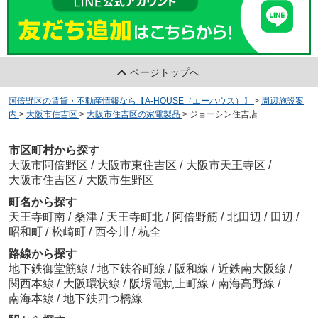
ページトップへ
阿倍野区の賃貸・不動産情報なら【A-HOUSE（エーハウス）】
>
周辺施設案
内
>
大阪市住吉区
>
大阪市住吉区の家電製品
>
ジョーシン住吉店
市区町村から探す
大阪市阿倍野区
/
大阪市東住吉区
/
大阪市天王寺区
/
大阪市住吉区
/
大阪市生野区
町名から探す
天王寺町南
/
桑津
/
天王寺町北
/
阿倍野筋
/
北田辺
/
田辺
/
昭和町
/
松崎町
/
西今川
/
杭全
路線から探す
地下鉄御堂筋線
/
地下鉄谷町線
/
阪和線
/
近鉄南大阪線
/
関西本線
/
大阪環状線
/
阪堺電軌上町線
/
南海高野線
/
南海本線
/
地下鉄四つ橋線