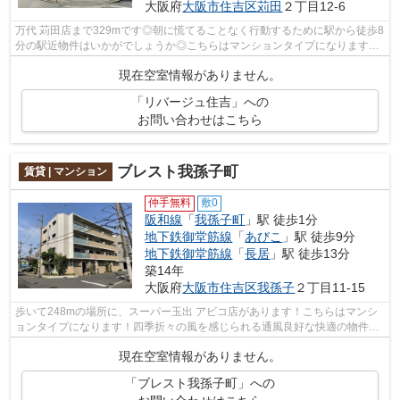
大阪府
大阪市住吉区
苅田
２丁目12-6
万代 苅田店まで329mです◎朝に慌てることなく行動するために駅から徒歩8
分の駅近物件はいかがでしょうか◎こちらはマンションタイプになります◎
共用部にはエレベータ・敷地内ごみ置き場...
現在空室情報がありません。
「リバージュ住吉」への
お問い合わせはこちら
ブレスト我孫子町
賃貸 | マンション
仲手無料
敷0
阪和線
「
我孫子町
」駅 徒歩1分
地下鉄御堂筋線
「
あびこ
」駅 徒歩9分
地下鉄御堂筋線
「
長居
」駅 徒歩13分
築14年
大阪府
大阪市住吉区
我孫子
２丁目11-15
歩いて248mの場所に、スーパー玉出 アビコ店があります！こちらはマンシ
ョンタイプになります！四季折々の風を感じられる通風良好な快適の物件で
す！共用部には敷地内ごみ置き場・エレ...
現在空室情報がありません。
「ブレスト我孫子町」への