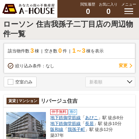
閲覧履歴
お気に入り
メニュー
0
0
ローソン 住吉我孫子二丁目店の周辺物
件一覧
3
0
1～3
該当物件数
棟
空き数
件
棟を表示
変更
絞り込み条件：
なし
空室のみ
リバージュ住吉
賃貸 | マンション
仲手無料
敷0
地下鉄御堂筋線
「
あびこ
」駅 徒歩8分
地下鉄御堂筋線
「
長居
」駅 徒歩10分
阪和線
「
我孫子町
」駅 徒歩12分
築37年