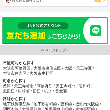
変更
絞り込み条件：
なし
ページトップへ
市区町村から探す
大阪市阿倍野区
/
大阪市東住吉区
/
大阪市天王寺区
/
大阪市住吉区
/
大阪市生野区
町名から探す
桑津
/
天王寺町南
/
阿倍野筋
/
天王寺町北
/
昭和町
/
北田辺
/
松崎町
/
田辺
/
杭全
/
美章園
路線から探す
地下鉄御堂筋線
/
地下鉄谷町線
/
阪和線
/
近鉄南大阪線
/
関西本線
/
大阪環状線
/
阪堺電軌上町線
/
南海高野線
/