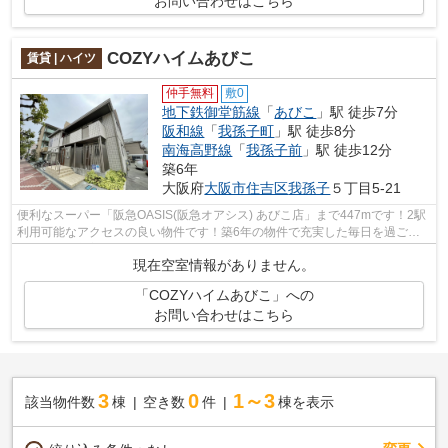
お問い合わせはこちら
COZYハイムあびこ
賃貸 | ハイツ
仲手無料
敷0
地下鉄御堂筋線
「
あびこ
」駅 徒歩7分
阪和線
「
我孫子町
」駅 徒歩8分
南海高野線
「
我孫子前
」駅 徒歩12分
築6年
大阪府
大阪市住吉区
我孫子
５丁目5-21
便利なスーパー「阪急OASIS(阪急オアシス) あびこ店」まで447mです！2駅
利用可能なアクセスの良い物件です！築6年の物件で充実した毎日を過ごし
ませんか！新着情報：COZYハイムあびこ...
現在空室情報がありません。
「COZYハイムあびこ」への
お問い合わせはこちら
3
0
1～3
該当物件数
棟
空き数
件
棟を表示