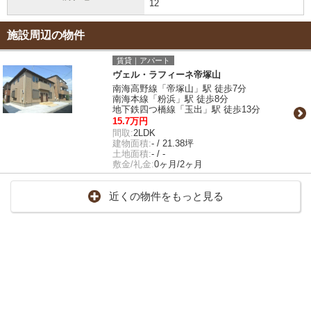
12
施設周辺の物件
賃貸｜アパート
ヴェル・ラフィーネ帝塚山
南海高野線「帝塚山」駅 徒歩7分
南海本線「粉浜」駅 徒歩8分
地下鉄四つ橋線「玉出」駅 徒歩13分
15.7万円
間取:
2LDK
建物面積:
- / 21.38坪
土地面積:
- / -
敷金/礼金:
0ヶ月/2ヶ月
近くの物件をもっと見る