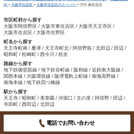
内
>
大阪市住吉区
>
大阪市住吉区のスーパー
>
万代 南住吉店
市区町村から探す
大阪市阿倍野区
/
大阪市東住吉区
/
大阪市天王寺区
/
大阪市住吉区
/
大阪市生野区
町名から探す
天王寺町南
/
桑津
/
天王寺町北
/
阿倍野筋
/
北田辺
/
田辺
/
昭和町
/
松崎町
/
西今川
/
杭全
路線から探す
地下鉄御堂筋線
/
地下鉄谷町線
/
阪和線
/
近鉄南大阪線
/
関西本線
/
大阪環状線
/
阪堺電軌上町線
/
南海高野線
/
南海本線
/
地下鉄四つ橋線
駅から探す
天王寺
/
昭和町
/
美章園
/
河堀口
/
文の里
/
阿倍野
/
田辺
/
寺田町
/
西田辺
/
北田辺
電話でお問い合わせ