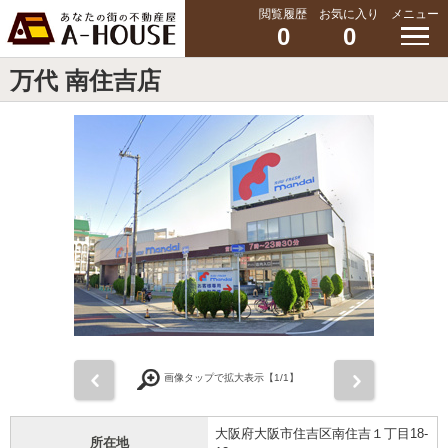
閲覧履歴
お気に入り
メニュー
0
0
万代 南住吉店
前
次
画像タップで拡大表示【
1
/1】
大阪府大阪市住吉区南住吉１丁目18-
所在地