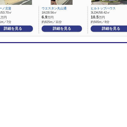
ーノ北畠
ウエスタン丸山通
ヒルトップハウス
/53.70㎡
1K/28.56㎡
3LDK/58.42㎡
1
6.9
10.5
万円
万円
万円
1m／7分
約825m／11分
約565m／8分
詳細を見る
詳細を見る
詳細を見る