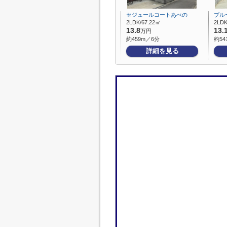
セジュールコートあべの
ブル
2LDK/67.22㎡
2LDK
13.8
13.
万円
約459m／6分
約54
詳細を見る