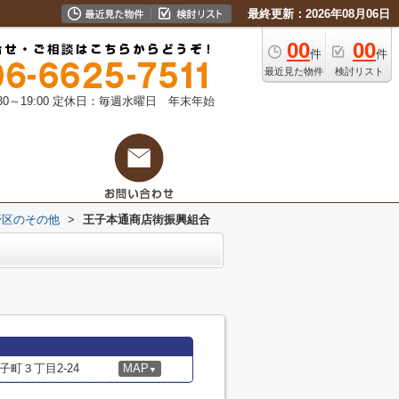
最終更新：2026年08月06日
00
00
件
件
最近見た物件
検討リスト
0～19:00
定休日：毎週水曜日 年末年始
野区のその他
>
王子本通商店街振興組合
町３丁目2-24
MAP
▼