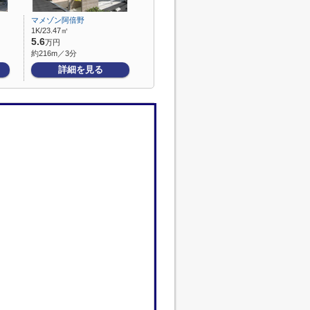
マメゾン阿倍野
1K/23.47㎡
5.6
万円
約216m／3分
詳細を見る