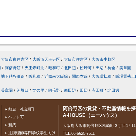
大阪市東住吉区
/
大阪市天王寺区
/
大阪市住吉区
/
大阪市生野区
南
/
阿倍野筋
/
天王寺町北
/
昭和町
/
北田辺
/
松崎町
/
田辺
/
杭全
/
美章園
地下鉄谷町線
/
阪和線
/
近鉄南大阪線
/
関西本線
/
大阪環状線
/
阪堺電軌上
美章園
/
河堀口
/
文の里
/
阿倍野
/
西田辺
/
田辺
/
寺田町
/
北田辺
阿倍野区の賃貸・不動産情報を探
敷金・礼金0円
A-HOUSE（エーハウス）
ペット可
新築
大阪府大阪市阿倍野区松崎町３丁目17-1
辻調理師専門学校学生向け
TEL:06-6625-7511