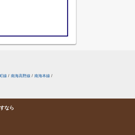
町線
/
南海高野線
/
南海本線
/
すなら
1