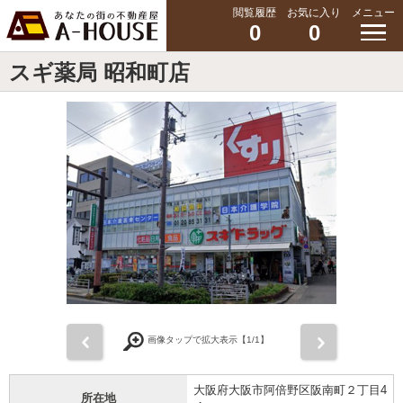
閲覧履歴
お気に入り
メニュー
0
0
スギ薬局 昭和町店
前
次
画像タップで拡大表示【
1
/1】
大阪府大阪市阿倍野区阪南町２丁目4
所在地