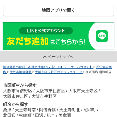
地図アプリで開く
ページトップへ
阿倍野区の賃貸・不動産情報なら【A-HOUSE（エーハウス）】
>
周辺施設案
内
>
大阪市阿倍野区
>
大阪市阿倍野区のドラッグストア
>
スギ薬局 昭和町店
市区町村から探す
大阪市阿倍野区
/
大阪市東住吉区
/
大阪市天王寺区
/
大阪市住吉区
/
大阪市生野区
町名から探す
桑津
/
天王寺町南
/
阿倍野筋
/
天王寺町北
/
昭和町
/
北田辺
/
松崎町
/
田辺
/
杭全
/
美章園