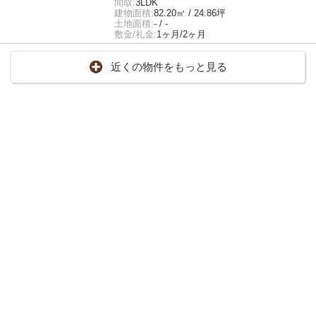
間取:
3LDK
建物面積:
82.20㎡ / 24.86坪
土地面積:
- / -
敷金/礼金:
1ヶ月/2ヶ月
近くの物件をもっと見る