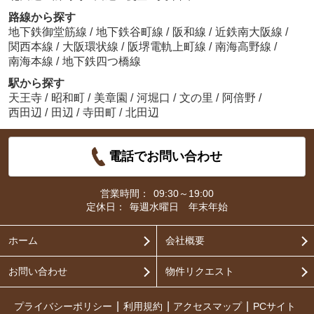
路線から探す
地下鉄御堂筋線
/
地下鉄谷町線
/
阪和線
/
近鉄南大阪線
/
関西本線
/
大阪環状線
/
阪堺電軌上町線
/
南海高野線
/
南海本線
/
地下鉄四つ橋線
駅から探す
天王寺
/
昭和町
/
美章園
/
河堀口
/
文の里
/
阿倍野
/
西田辺
/
田辺
/
寺田町
/
北田辺
電話でお問い合わせ
営業時間：
09:30～19:00
定休日：
毎週水曜日 年末年始
ホーム
会社概要
お問い合わせ
物件リクエスト
プライバシーポリシー
利用規約
アクセスマップ
PCサイト