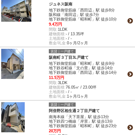
ジュネス阪南
地下鉄御堂筋線「西田辺」駅 徒歩8分
阪和線「南田辺」駅 徒歩7分
地下鉄御堂筋線「昭和町」駅 徒歩10分
9.4万円
間取:
1LDK
建物面積:
- / 13.35坪
土地面積:
- / -
敷金/礼金:
0ヶ月/2ヶ月
賃貸｜一戸建て
阪南町３丁目3L戸建て
地下鉄御堂筋線「昭和町」駅 徒歩9分
地下鉄谷町線「文の里」駅 徒歩14分
地下鉄御堂筋線「西田辺」駅 徒歩14分
11.5万円
間取:
3LDK
建物面積:
76.05㎡ / 23.00坪
土地面積:
- / -
敷金/礼金:
1ヶ月/1ヶ月
賃貸｜一戸建て
阿倍野区相生通２丁目戸建て
南海本線「天下茶屋」駅 徒歩13分
地下鉄四つ橋線「岸里」駅 徒歩13分
地下鉄御堂筋線「昭和町」駅 徒歩23分
20万円