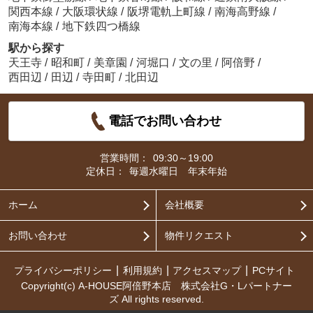
関西本線
/
大阪環状線
/
阪堺電軌上町線
/
南海高野線
/
南海本線
/
地下鉄四つ橋線
駅から探す
天王寺
/
昭和町
/
美章園
/
河堀口
/
文の里
/
阿倍野
/
西田辺
/
田辺
/
寺田町
/
北田辺
電話でお問い合わせ
営業時間：
09:30～19:00
定休日：
毎週水曜日 年末年始
ホーム
会社概要
お問い合わせ
物件リクエスト
プライバシーポリシー
利用規約
アクセスマップ
PCサイト
Copyright(c) A-HOUSE阿倍野本店 株式会社G・Lパートナー
ズ All rights reserved.