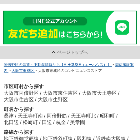
ページトップへ
阿倍野区の賃貸・不動産情報なら【A-HOUSE（エーハウス）】
>
周辺施設案
内
>
大阪市東成区
>
大阪市東成区のコンビニエンスストア
市区町村から探す
大阪市阿倍野区
/
大阪市東住吉区
/
大阪市天王寺区
/
大阪市住吉区
/
大阪市生野区
町名から探す
桑津
/
天王寺町南
/
阿倍野筋
/
天王寺町北
/
昭和町
/
北田辺
/
松崎町
/
田辺
/
杭全
/
美章園
路線から探す
地下鉄御堂筋線
/
地下鉄谷町線
/
阪和線
/
近鉄南大阪線
/