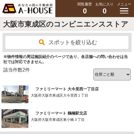
閲覧履歴
お気に入り
メニュー
0
0
大阪市東成区のコンビニエンスストア
スポットを絞り込む
※物件情報の周辺施設紹介のページであり、各店舗への問い合わせは当
社では対応できません。
該当件数
2
件
ファミリーマート 大今里西一丁目店
大阪府大阪市東成区大今里西１丁目
-
ファミリーマート 鶴橋駅北店
大阪府大阪市東成区東小橋３丁目
-