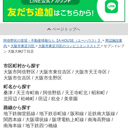
ページトップへ
阿倍野区の賃貸・不動産情報なら【A-HOUSE（エーハウス）】
>
周辺施設案
内
>
大阪市東淀川区
>
大阪市東淀川区のコンビニエンスストア
>
セブンイレブ
ン 大阪大桐2丁目店
市区町村から探す
大阪市阿倍野区
/
大阪市東住吉区
/
大阪市天王寺区
/
大阪市住吉区
/
大阪市生野区
町名から探す
桑津
/
天王寺町南
/
阿倍野筋
/
天王寺町北
/
昭和町
/
北田辺
/
松崎町
/
田辺
/
杭全
/
美章園
路線から探す
地下鉄御堂筋線
/
地下鉄谷町線
/
阪和線
/
近鉄南大阪線
/
関西本線
/
大阪環状線
/
阪堺電軌上町線
/
南海高野線
/
南海本線
/
地下鉄四つ橋線