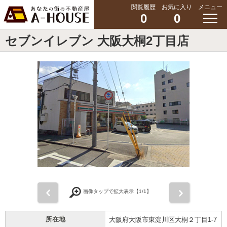
閲覧履歴
お気に入り
メニュー
0
0
セブンイレブン 大阪大桐2丁目店
前
次
画像タップで拡大表示【
1
/1】
所在地
大阪府大阪市東淀川区大桐２丁目1-7